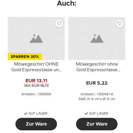
Auch:
SPARREN 30%
Möwegeschirr OHNE
Möwegeschirr ohne
Gold Espressotasse und
Gold Espressotasse
Untertasse Nr. 108B, 059
OHNE Nr. 106 oder 461,
EUR 13,11
oder 463, Inhalt 7,5 cl.
Inhalt 7,5 cl, Tasse Ø 5,8
EUR 5,22
Vor: EUR 18,73
cm H. 6 cm
Artikelnr.: 1300059
Artikelnr.: 1300461-K
Maß: H: 6 cm x Ø: 6 cm
AUF LAGER
AUF LAGER
Zur Ware
Zur Ware