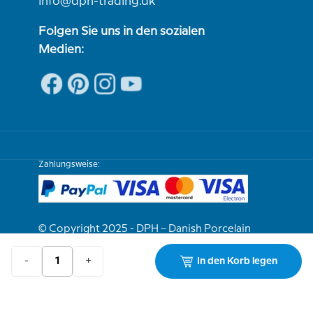
info@dph-trading.dk
Folgen Sie uns in den sozialen
Medien:
Zahlungsweise:
© Copyright 2025 - DPH – Danish Porcelain
House
-
+
In den Korb legen
Wir sind e-bewährt