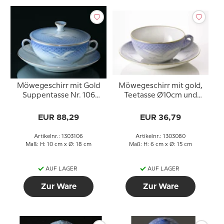
Möwegeschirr mit Gold
Möwegeschirr mit gold,
Suppentasse Nr. 106
Teetasse Ø10cm und
oder 247, Inhalt 3 dl.
Untertasse Ø15cm Nr.
080, Inhalt 15 cl,
EUR 88,29
EUR 36,79
Artikelnr.: 1303106
Artikelnr.: 1303080
Maß: H: 10 cm x Ø: 18 cm
Maß: H: 6 cm x Ø: 15 cm
AUF LAGER
AUF LAGER
Zur Ware
Zur Ware