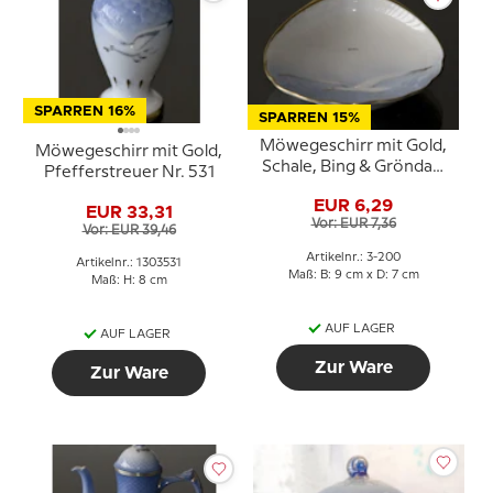
SPARREN 16%
SPARREN 15%
Möwegeschirr mit Gold,
Möwegeschirr mit Gold,
Schale, Bing & Gröndahl
Pfefferstreuer Nr. 531
Nr. 200 oder 330
EUR 6,29
EUR 33,31
Vor: EUR 7,36
Vor: EUR 39,46
Artikelnr.: 3-200
Artikelnr.: 1303531
Maß: B: 9 cm x D: 7 cm
Maß: H: 8 cm
AUF LAGER
AUF LAGER
Zur Ware
Zur Ware