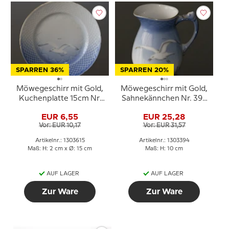
SPARREN 36%
SPARREN 20%
Möwegeschirr mit Gold,
Möwegeschirr mit Gold,
Kuchenplatte 15cm Nr.
Sahnekännchen Nr. 394
615, 306 oder 28A
oder 189 oder 303, Inhalt
EUR 6,55
EUR 25,28
2,5 dl.
Vor: EUR 10,17
Vor: EUR 31,57
Artikelnr.: 1303615
Artikelnr.: 1303394
Maß: H: 2 cm x Ø: 15 cm
Maß: H: 10 cm
AUF LAGER
AUF LAGER
Zur Ware
Zur Ware