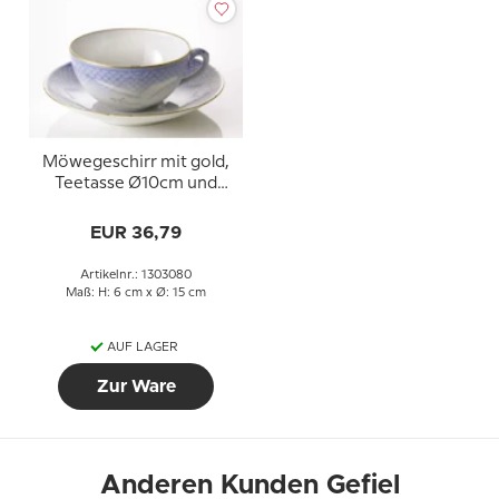
Möwegeschirr mit gold,
Teetasse Ø10cm und
Untertasse Ø15cm Nr.
080, Inhalt 15 cl,
EUR 36,79
Artikelnr.: 1303080
Maß: H: 6 cm x Ø: 15 cm
AUF LAGER
Zur Ware
Anderen Kunden Gefiel