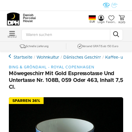
Danish
Porcelain
House
EUR
Korb
Login
Favoriten
MENÜ
Schnelle Lieferung
Versand GRATIS ab 150 Euro
Startseite
Wohnkultur
Dänisches Geschirr
Kaffee- und E
BING & GRÖNDAHL - ROYAL COPENHAGEN
Möwegeschirr Mit Gold Espressotasse Und
Untertasse Nr. 108B, 059 Oder 463, Inhalt 7,5
Cl.
SPARREN 36%