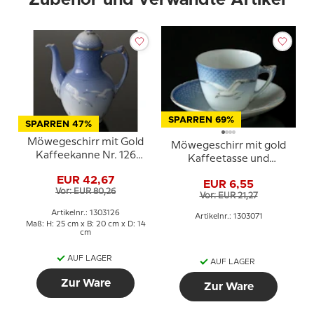
Zubehör und verwandte Artikel
SPARREN 69%
SPARREN 47%
Möwegeschirr mit Gold
Möwegeschirr mit gold
Kaffeekanne Nr. 126
Kaffeetasse und
oder 301, Inhalt 150 cl,
Untertasse Nr. 071 oder
EUR 42,67
EUR 6,55
305 oder 102, Inhalt 12,5
Vor: EUR 80,26
Vor: EUR 21,27
cl.
Artikelnr.: 1303126
Artikelnr.: 1303071
Maß: H: 25 cm x B: 20 cm x D: 14
cm
AUF LAGER
AUF LAGER
Zur Ware
Zur Ware