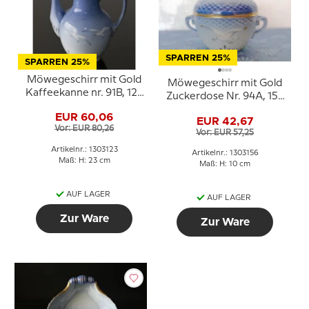
SPARREN 25%
SPARREN 25%
Möwegeschirr mit Gold
Möwegeschirr mit Gold
Kaffeekanne nr. 91B, 123
Zuckerdose Nr. 94A, 156
oder 413, klein, Inhalt 100
oder 593, Inhalt 15 cl.
EUR 60,06
cl.
EUR 42,67
Vor: EUR 80,26
Vor: EUR 57,25
Artikelnr.: 1303123
Artikelnr.: 1303156
Maß: H: 23 cm
Maß: H: 10 cm
AUF LAGER
AUF LAGER
Zur Ware
Zur Ware