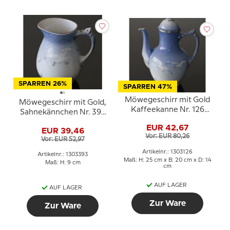
SPARREN 26%
SPARREN 47%
Möwegeschirr mit Gold
Möwegeschirr mit Gold,
Kaffeekanne Nr. 126
Sahnekännchen Nr. 393
oder 301, Inhalt 150 cl,
oder 85B, Inhalt 15 cl.
EUR 42,67
EUR 39,46
Vor: EUR 80,26
Vor: EUR 52,97
Artikelnr.: 1303126
Artikelnr.: 1303393
Maß: H: 25 cm x B: 20 cm x D: 14
Maß: H: 9 cm
cm
AUF LAGER
AUF LAGER
Zur Ware
Zur Ware