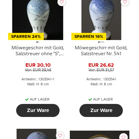
SPARREN 24%
SPARREN 16%
Möwegeschirr mit Gold,
Möwegeschirr mit Gold,
Salzstreuer ohne "S",
Salzstreuer Nr. 541
Bing & Gröndahl - Royal
EUR 30,10
EUR 26,62
Copenhagen
Vor: EUR 39,46
Vor: EUR 31,57
Artikelnr.: 1303541-1
Artikelnr.: 1303541
Maß: H: 8 cm
Maß: H: 8 cm
AUF LAGER
AUF LAGER
Zur Ware
Zur Ware