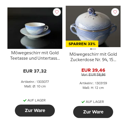
SPARREN 33%
Möwegeschirr mit Gold
Möwegeschirr mit Gold
Teetasse und Untertasse
Zuckerdose Nr. 94, 159
Nr. 077 oder 473, mittel,
oder 302
Inhalt 15 cl.
EUR 39,46
EUR 37,32
Vor: EUR 58,86
Artikelnr.: 1303077
Artikelnr.: 1303159
Maß: Ø: 10 cm
Maß: H: 12 cm
AUF LAGER
AUF LAGER
Zur Ware
Zur Ware