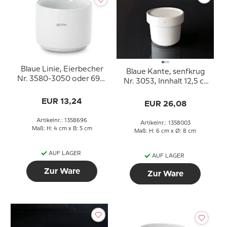
Blaue Linie, Eierbecher
Blaue Kante, senfkrug
Nr. 3580-3050 oder 696,
Nr. 3053, Innhalt 12,5 cl,
Royal Copenhagen
Royal Copenhagen
EUR 13,24
EUR 26,08
Artikelnr.: 1358696
Artikelnr.: 1358003
Maß: H: 4 cm x B: 5 cm
Maß: H: 6 cm x Ø: 8 cm
AUF LAGER
AUF LAGER
Zur Ware
Zur Ware