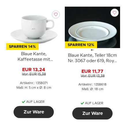
SPARREN 12%
SPARREN 14%
Blaue Kante,
Blaue Kante, Teller 18cm
Kaffeetasse mit
Nr. 3067 oder 619, Royal
untertasse Nr. 071, Inhalt
Copenhagen
EUR 13,24
18 cl, Royal Copenhagen
EUR 11,77
Vor: EUR 15,38
Vor: EUR 13,38
Artikelnr.: 1358071
Artikelnr.: 1358618
Maß: H: 5 cm x Ø: 8 cm
Maß: Ø: 18 cm
AUF LAGER
AUF LAGER
Zur Ware
Zur Ware