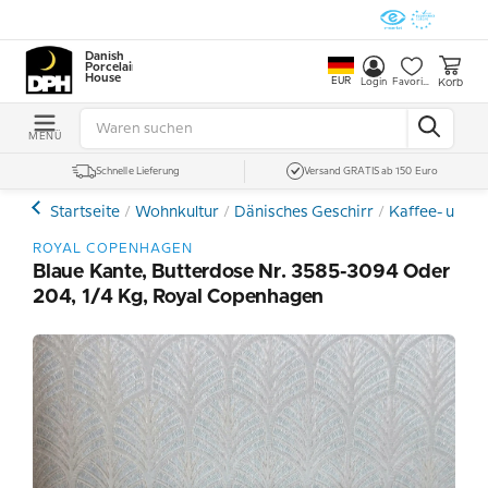
Danish
Porcelain
House
EUR
Korb
Login
Favoriten
MENÜ
Schnelle Lieferung
Versand GRATIS ab 150 Euro
Startseite
Wohnkultur
Dänisches Geschirr
Kaffee- und E
ROYAL COPENHAGEN
Blaue Kante, Butterdose Nr. 3585-3094 Oder
204, 1/4 Kg, Royal Copenhagen