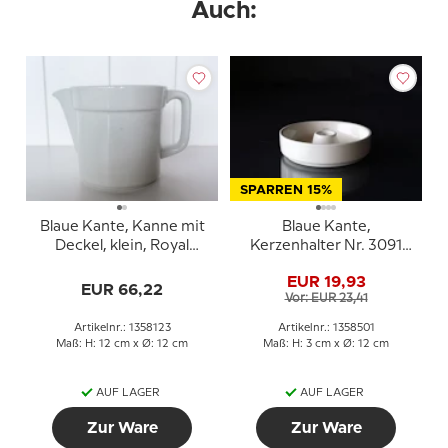
Auch:
SPARREN 15%
Blaue Kante, Kanne mit
Blaue Kante,
Deckel, klein, Royal
Kerzenhalter Nr. 3091
Copenhagen no. 3058
oder 501, Royal
EUR 19,93
Copenhagen
EUR 66,22
Vor: EUR 23,41
Artikelnr.: 1358123
Artikelnr.: 1358501
Maß: H: 12 cm x Ø: 12 cm
Maß: H: 3 cm x Ø: 12 cm
AUF LAGER
AUF LAGER
Zur Ware
Zur Ware