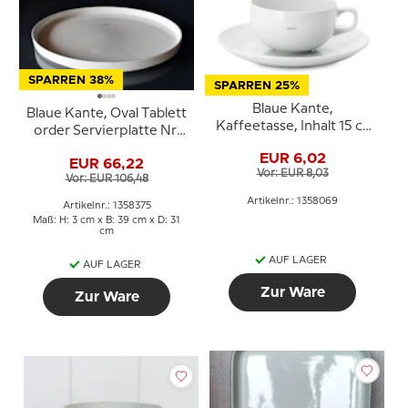
SPARREN 38%
SPARREN 25%
Blaue Kante,
Blaue Kante, Oval Tablett
Kaffeetasse, Inhalt 15 cl,
order Servierplatte Nr.
Royal Copenhagen
3080 oder 375, Royal
EUR 6,02
EUR 66,22
Copenhagen
Vor: EUR 8,03
Vor: EUR 106,48
Artikelnr.: 1358069
Artikelnr.: 1358375
Maß: H: 3 cm x B: 39 cm x D: 31
cm
AUF LAGER
AUF LAGER
Zur Ware
Zur Ware