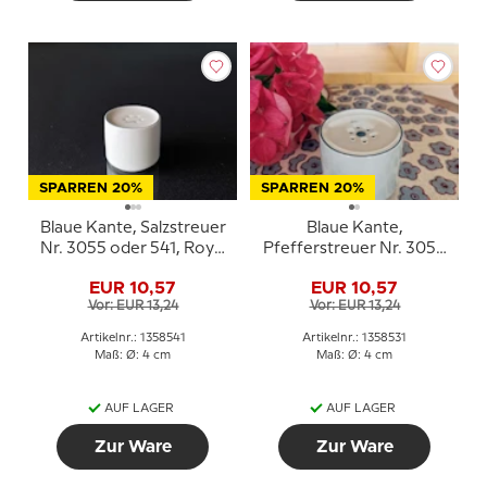
SPARREN 20%
SPARREN 20%
Blaue Kante, Salzstreuer
Blaue Kante,
Nr. 3055 oder 541, Royal
Pfefferstreuer Nr. 3055
Copenhagen
oder 531, Royal
EUR 10,57
EUR 10,57
Copenhagen
Vor: EUR 13,24
Vor: EUR 13,24
Artikelnr.: 1358541
Artikelnr.: 1358531
Maß: Ø: 4 cm
Maß: Ø: 4 cm
AUF LAGER
AUF LAGER
Zur Ware
Zur Ware