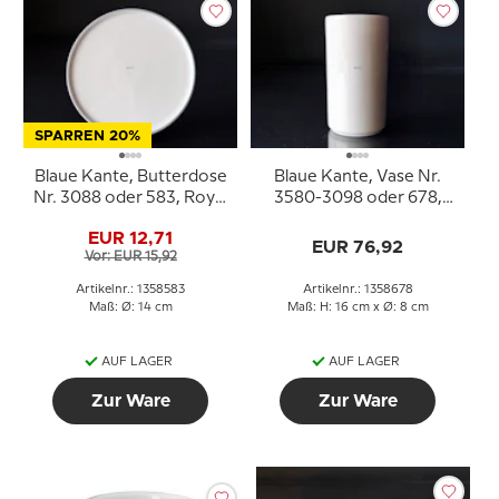
SPARREN 20%
Blaue Kante, Butterdose
Blaue Kante, Vase Nr.
Nr. 3088 oder 583, Royal
3580-3098 oder 678,
Copenhagen
Royal Copenhagen
EUR 12,71
EUR 76,92
Vor: EUR 15,92
Artikelnr.: 1358583
Artikelnr.: 1358678
Maß: Ø: 14 cm
Maß: H: 16 cm x Ø: 8 cm
AUF LAGER
AUF LAGER
Zur Ware
Zur Ware