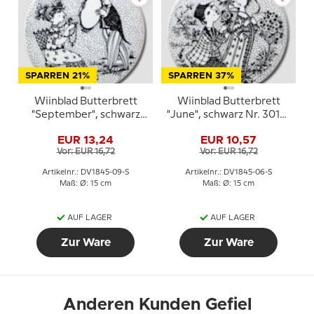
SPARREN 21%
SPARREN 37%
Wiinblad Butterbrett
Wiinblad Butterbrett
"September", schwarz
"June", schwarz Nr. 3013-
Nr. 3013-9
6
EUR 13,24
EUR 10,57
Vor: EUR 16,72
Vor: EUR 16,72
Artikelnr.: DV1845-09-S
Artikelnr.: DV1845-06-S
Maß: Ø: 15 cm
Maß: Ø: 15 cm
AUF LAGER
AUF LAGER
Zur Ware
Zur Ware
Anderen Kunden Gefiel