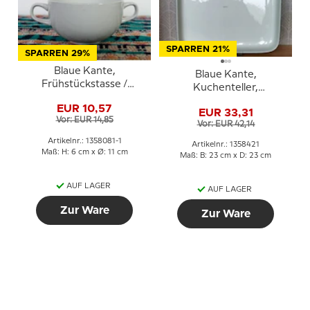
SPARREN 21%
SPARREN 29%
Blaue Kante,
Blaue Kante,
Frühstückstasse /
Kuchenteller,
Suppentasse ohne
quadratisch Nr. 3048
EUR 10,57
Deckel (OHNE UNTERE
EUR 33,31
oder 421, Royal
Vor: EUR 14,85
TASSE), Royal
Vor: EUR 42,14
Copenhagen
Copenhagen NR. 3081
Artikelnr.: 1358081-1
Artikelnr.: 1358421
Maß: H: 6 cm x Ø: 11 cm
Maß: B: 23 cm x D: 23 cm
AUF LAGER
AUF LAGER
Zur Ware
Zur Ware