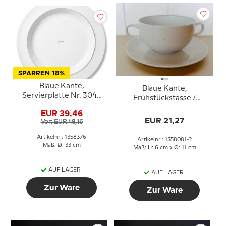
SPARREN 18%
Blaue Kante,
Blaue Kante,
Servierplatte Nr. 3047
Frühstückstasse /
oder 376, rund, Royal
Suppentasse mit
EUR 39,46
Copenhagen
Untertasse, Royal
EUR 21,27
Vor: EUR 48,16
Copenhagen Nr. 3081
Artikelnr.: 1358376
Artikelnr.: 1358081-2
Maß: Ø: 33 cm
Maß: H: 6 cm x Ø: 11 cm
AUF LAGER
AUF LAGER
Zur Ware
Zur Ware