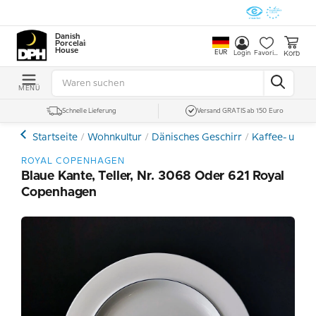
Danish
Porcelain
House
EUR
Korb
Login
Favoriten
MENÜ
Schnelle Lieferung
Versand GRATIS ab 150 Euro
Startseite
Wohnkultur
Dänisches Geschirr
Kaffee- und E
ROYAL COPENHAGEN
Blaue Kante, Teller, Nr. 3068 Oder 621 Royal
Copenhagen