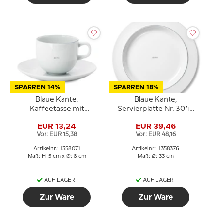
SPARREN 14%
SPARREN 18%
Blaue Kante,
Blaue Kante,
Kaffeetasse mit
Servierplatte Nr. 3047
untertasse Nr. 071, Inhalt
oder 376, rund, Royal
EUR 13,24
EUR 39,46
18 cl, Royal Copenhagen
Copenhagen
Vor: EUR 15,38
Vor: EUR 48,16
Artikelnr.: 1358071
Artikelnr.: 1358376
Maß: H: 5 cm x Ø: 8 cm
Maß: Ø: 33 cm
AUF LAGER
AUF LAGER
Zur Ware
Zur Ware