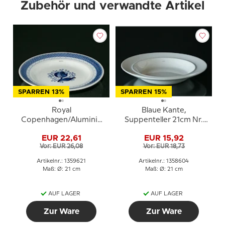
Zubehör und verwandte Artikel
SPARREN 13%
SPARREN 15%
Royal
Blaue Kante,
Copenhagen/Aluminia
Suppenteller 21cm Nr.
Tranquebar, blau, Teller
3072 oder 604, Royal
EUR 22,61
EUR 15,92
21cm Nr. 11/1399 oder
Copenhagen
Vor: EUR 26,08
Vor: EUR 18,73
621
Artikelnr.: 1359621
Artikelnr.: 1358604
Maß: Ø: 21 cm
Maß: Ø: 21 cm
AUF LAGER
AUF LAGER
Zur Ware
Zur Ware