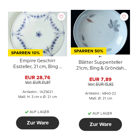
SPARREN 50%
SPARREN 10%
Empire Geschirr
Blätter Suppenteller
Essteller, 21 cm, Bing &
21cm, Bing & Gröndahl
Gröndahl Nr. 26, 326
Nr. 22
EUR 28,76
oder 621
EUR 7,89
Vor: EUR 31,97
Vor: EUR 15,92
Artikelnr.: 1425621
Artikelnr.: 4840-22
Maß: H: 3 cm x Ø: 21 cm
Maß: Ø: 21 cm
AUF LAGER
AUF LAGER
Zur Ware
Zur Ware