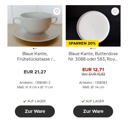
SPARREN 20%
Blaue Kante,
Blaue Kante, Butterdose
Frühstückstasse /
Nr. 3088 oder 583, Royal
Suppentasse mit
Copenhagen
EUR 12,71
Untertasse, Royal
EUR 21,27
Vor: EUR 15,92
Copenhagen Nr. 3081
Artikelnr.: 1358081-2
Artikelnr.: 1358583
Maß: H: 6 cm x Ø: 11 cm
Maß: Ø: 14 cm
AUF LAGER
AUF LAGER
Zur Ware
Zur Ware