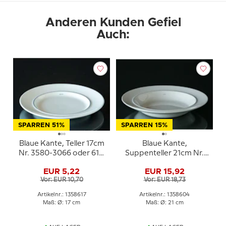
Anderen Kunden Gefiel
Auch:
SPARREN 51%
SPARREN 15%
Blaue Kante, Teller 17cm
Blaue Kante,
Nr. 3580-3066 oder 617,
Suppenteller 21cm Nr.
Royal Copenhagen
3072 oder 604, Royal
EUR 5,22
EUR 15,92
Copenhagen
Vor: EUR 10,70
Vor: EUR 18,73
Artikelnr.: 1358617
Artikelnr.: 1358604
Maß: Ø: 17 cm
Maß: Ø: 21 cm