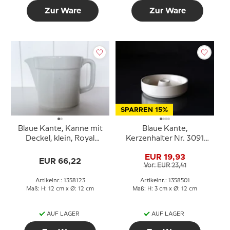
Zur Ware
Zur Ware
SPARREN 15%
Blaue Kante, Kanne mit
Blaue Kante,
Deckel, klein, Royal
Kerzenhalter Nr. 3091
Copenhagen no. 3058
oder 501, Royal
EUR 19,93
Copenhagen
EUR 66,22
Vor: EUR 23,41
Artikelnr.: 1358123
Artikelnr.: 1358501
Maß: H: 12 cm x Ø: 12 cm
Maß: H: 3 cm x Ø: 12 cm
AUF LAGER
AUF LAGER