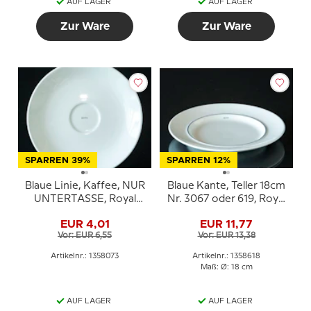
AUF LAGER
AUF LAGER
Zur Ware
Zur Ware
SPARREN 39%
SPARREN 12%
Blaue Linie, Kaffee, NUR
Blaue Kante, Teller 18cm
UNTERTASSE, Royal
Nr. 3067 oder 619, Royal
Copenhagen
Copenhagen
EUR 4,01
EUR 11,77
Vor: EUR 6,55
Vor: EUR 13,38
Artikelnr.: 1358073
Artikelnr.: 1358618
Maß: Ø: 18 cm
AUF LAGER
AUF LAGER