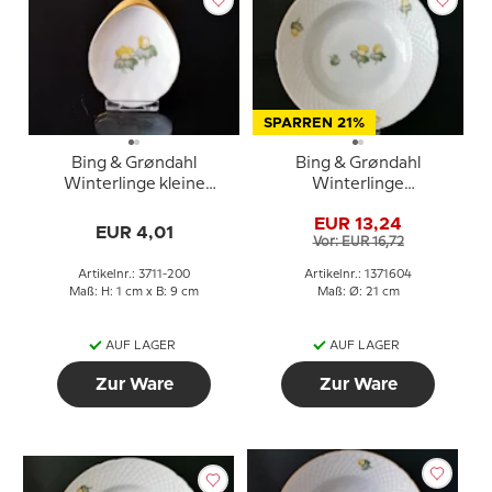
SPARREN 21%
Bing & Grøndahl
Bing & Grøndahl
Winterlinge kleine
Winterlinge
Butter Schüssel Nr. 200
Suppenteller 21cm Nr.
EUR 13,24
23, 323 oder 604
EUR 4,01
Vor: EUR 16,72
Artikelnr.: 3711-200
Artikelnr.: 1371604
Maß: H: 1 cm x B: 9 cm
Maß: Ø: 21 cm
AUF LAGER
AUF LAGER
Zur Ware
Zur Ware