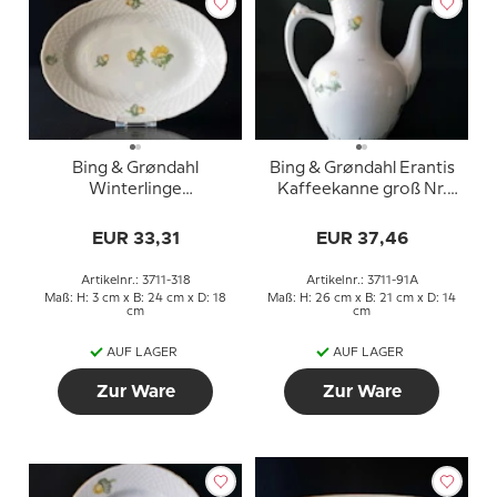
Bing & Grøndahl
Bing & Grøndahl Erantis
Winterlinge
Kaffeekanne groß Nr.
Servierplatte Nr. 318
91A
oder 18, 24cm
EUR 33,31
EUR 37,46
Artikelnr.: 3711-318
Artikelnr.: 3711-91A
Maß: H: 3 cm x B: 24 cm x D: 18
Maß: H: 26 cm x B: 21 cm x D: 14
cm
cm
AUF LAGER
AUF LAGER
Zur Ware
Zur Ware