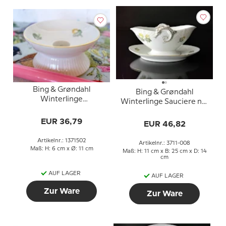
Bing & Grøndahl
Bing & Grøndahl
Winterlinge
Winterlinge Sauciere no.
Kerzenhalter Nr. 224
8 oder 311
oder 502
EUR 36,79
EUR 46,82
Artikelnr.: 1371502
Artikelnr.: 3711-008
Maß: H: 6 cm x Ø: 11 cm
Maß: H: 11 cm x B: 25 cm x D: 14
cm
AUF LAGER
AUF LAGER
Zur Ware
Zur Ware