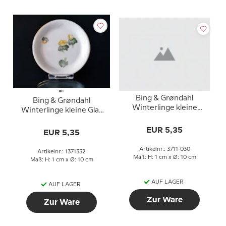
Bing & Grøndahl
Bing & Grøndahl
Winterlinge kleine
Winterlinge kleine Glas
Butter Schale cm 30
Schüssel 9,5 cm 332
EUR 5,35
EUR 5,35
Artikelnr.: 3711-030
Artikelnr.: 1371332
Maß: H: 1 cm x Ø: 10 cm
Maß: H: 1 cm x Ø: 10 cm
AUF LAGER
AUF LAGER
Zur Ware
Zur Ware