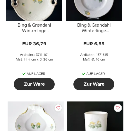
Bing & Grøndahl
Bing & Grøndahl
Winterlinge
Winterlinge
Kuchenplatte Nr. 101,
Kuchenteller 15,5cm Nr.
26cm
28A, 306 oder 615
EUR 36,79
EUR 6,55
Artikelnr.: 3711-101
Artikelnr.: 1371615
Maß: H: 4 cm x B: 26 cm
Maß: Ø: 16 cm
AUF LAGER
AUF LAGER
Zur Ware
Zur Ware