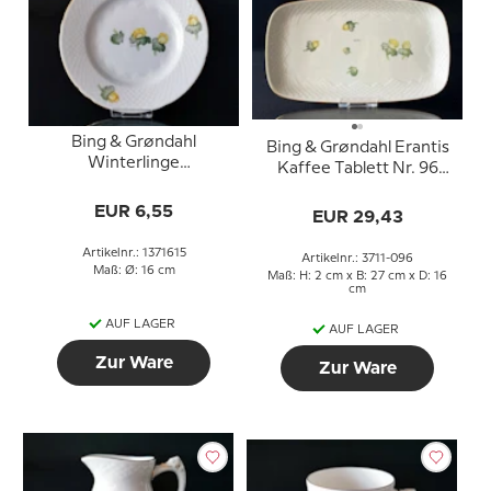
Bing & Grøndahl
Bing & Grøndahl Erantis
Winterlinge
Kaffee Tablett Nr. 96
Kuchenteller 15,5cm Nr.
oder 364
28A, 306 oder 615
EUR 6,55
EUR 29,43
Artikelnr.: 1371615
Artikelnr.: 3711-096
Maß: Ø: 16 cm
Maß: H: 2 cm x B: 27 cm x D: 16
cm
AUF LAGER
AUF LAGER
Zur Ware
Zur Ware