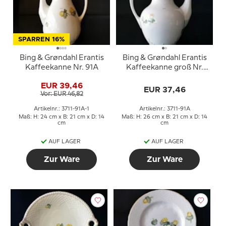
SPARREN 16%
Bing & Grøndahl Erantis
Bing & Grøndahl Erantis
Kaffeekanne Nr. 91A
Kaffeekanne groß Nr.
91A
EUR 39,46
EUR 37,46
Vor: EUR 46,82
Artikelnr.: 3711-91A-1
Artikelnr.: 3711-91A
Maß: H: 24 cm x B: 21 cm x D: 14
Maß: H: 26 cm x B: 21 cm x D: 14
cm
cm
AUF LAGER
AUF LAGER
Zur Ware
Zur Ware