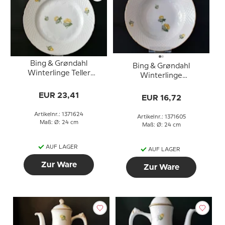
Bing & Grøndahl
Bing & Grøndahl
Winterlinge Teller
Winterlinge
24,5cm Nr. 25, 325 oder
Suppenteller 24,5cm Nr.
624
EUR 23,41
22, 322 oder 605
EUR 16,72
Artikelnr.: 1371624
Artikelnr.: 1371605
Maß: Ø: 24 cm
Maß: Ø: 24 cm
AUF LAGER
AUF LAGER
Zur Ware
Zur Ware