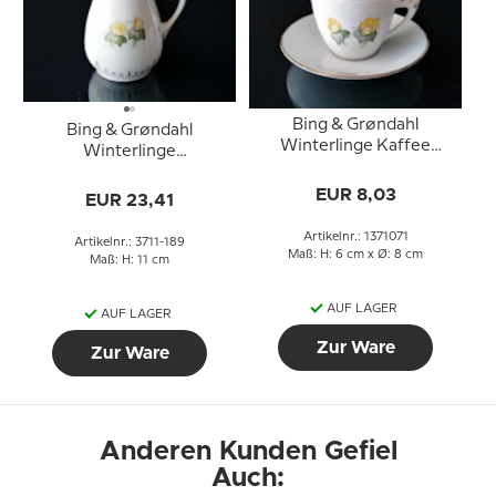
Bing & Grøndahl
Bing & Grøndahl
Winterlinge Kaffee
Winterlinge
Tasse mit untertasse Nr.
Sahnekännchen Nr. 189,
102, 305 oder 071, 1,25 dl
EUR 8,03
2,5 dl
EUR 23,41
Artikelnr.: 1371071
Artikelnr.: 3711-189
Maß: H: 6 cm x Ø: 8 cm
Maß: H: 11 cm
AUF LAGER
AUF LAGER
Zur Ware
Zur Ware
Anderen Kunden Gefiel
Auch: