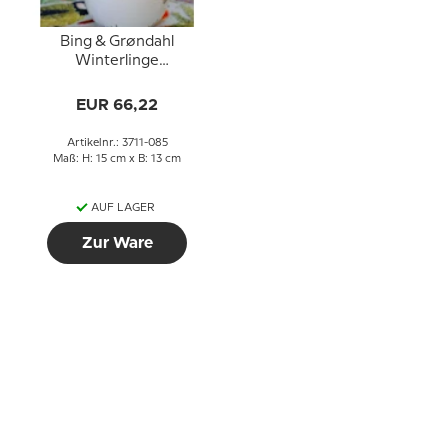
Bing & Grøndahl
Winterlinge
Milchkännchen Nr. 85
oder 442
EUR 66,22
Artikelnr.: 3711-085
Maß: H: 15 cm x B: 13 cm
AUF LAGER
Zur Ware