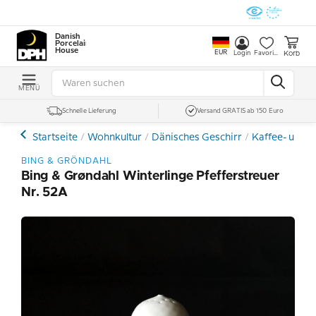
Danish
Porcelain
House
EUR
Korb
Login
Favoriten
MENÜ
Schnelle Lieferung
Versand GRATIS ab 150 Euro
Startseite
Wohnkultur
Dänisches Geschirr
Kaffee- und E
BING & GRÖNDAHL
Bing & Grøndahl Winterlinge Pfefferstreuer
Nr. 52A