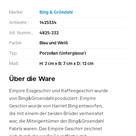
Marke:
Bing & Gröndahl
Artikelnr.:
1425334
Alt. Nummer:
4825-232
Farbe:
Blau und Weiß
Typ:
Porzellan (Unterglasur)
Maß:
H: 2 cm x B: 7 cm x D: 12 cm
Über die Ware
Empire Essgeschirr und Kaffeegeschirr wurde
von Bing&Groendahl produziert. Empire
Geschirr wurde von Harriet Bing entworfen,
die mit einem der beiden Brüder verheiratet
war, die Miteigentümer der Bing&Groendahl
Fabrik waren. Das Empire Geschirr zeichnet