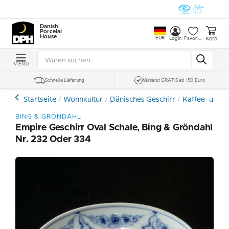
Danish
Porcelain
House
EUR
Korb
Login
Favoriten
MENÜ
Schnelle Lieferung
Versand GRATIS ab 150 Euro
Startseite
Wohnkultur
Dänisches Geschirr
Kaffee- und E
BING & GRÖNDAHL
Empire Geschirr Oval Schale, Bing & Gröndahl
Nr. 232 Oder 334