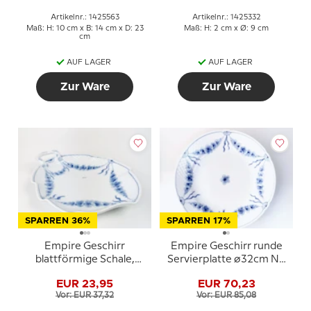
Artikelnr.: 1425563
Artikelnr.: 1425332
Maß: H: 10 cm x B: 14 cm x D: 23
Maß: H: 2 cm x Ø: 9 cm
cm
AUF LAGER
AUF LAGER
Zur Ware
Zur Ware
SPARREN 36%
SPARREN 17%
Empire Geschirr
Empire Geschirr runde
blattförmige Schale,
Servierplatte ø32cm Nr.
groß 25cm, Bing &
376 oder 20
EUR 23,95
EUR 70,23
Gröndahl nr. 199 oder
Vor: EUR 37,32
Vor: EUR 85,08
357