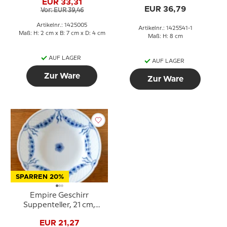
EUR 33,31
EUR 36,79
Vor: EUR 39,46
Artikelnr.: 1425005
Artikelnr.: 1425541-1
Maß: H: 2 cm x B: 7 cm x D: 4 cm
Maß: H: 8 cm
AUF LAGER
AUF LAGER
Zur Ware
Zur Ware
SPARREN 20%
Empire Geschirr
Suppenteller, 21 cm,
Bing & Gröndahl Nr. 23
EUR 21,27
oder 604