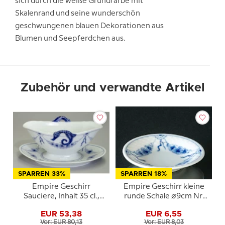
sich durch die weiße Grundfarbe mit
Skalenrand und seine wunderschön
geschwungenen blauen Dekorationen aus
Blumen und Seepferdchen aus.
Zubehör und verwandte Artikel
SPARREN 33%
SPARREN 18%
Empire Geschirr
Empire Geschirr kleine
Sauciere, Inhalt 35 cl.,
runde Schale ø9cm Nr.
Bing & Gröndahl Nr. 8,
30 oder 332
EUR 53,38
EUR 6,55
311 oder 563
Vor: EUR 80,13
Vor: EUR 8,03