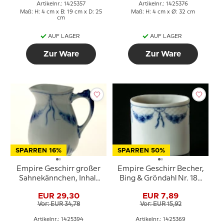
Artikelnr.: 1425357
Artikelnr.: 1425376
Maß: H: 4 cm x B: 19 cm x D: 25
Maß: H: 4 cm x Ø: 32 cm
cm
AUF LAGER
AUF LAGER
Zur Ware
Zur Ware
SPARREN 16%
SPARREN 50%
Empire Geschirr großer
Empire Geschirr Becher,
Sahnekännchen, Inhalt
Bing & Gröndahl Nr. 183
25 cl., Bing & Gröndahl
oder 369
EUR 29,30
EUR 7,89
Nr. 394, 189 oder 303
Vor: EUR 34,78
Vor: EUR 15,92
Artikelnr.: 1425394
Artikelnr.: 1425369