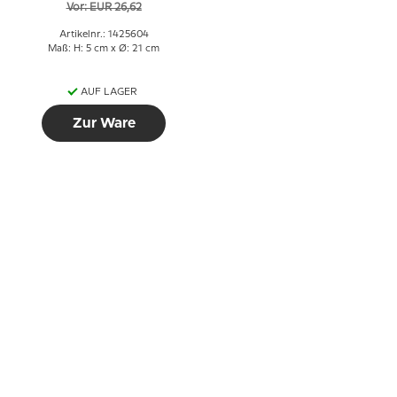
Vor: EUR 26,62
Artikelnr.: 1425604
Maß: H: 5 cm x Ø: 21 cm
AUF LAGER
Zur Ware