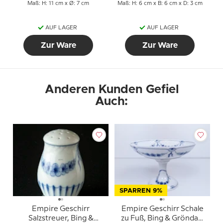
Maß: H: 11 cm x Ø: 7 cm
Maß: H: 6 cm x B: 6 cm x D: 3 cm
AUF LAGER
AUF LAGER
Zur Ware
Zur Ware
Anderen Kunden Gefiel
Auch:
SPARREN 9%
Empire Geschirr
Empire Geschirr Schale
Salzstreuer, Bing &
zu Fuß, Bing & Gröndahl