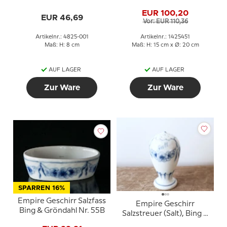
Gröndahl
Nr. 451
EUR 100,20
EUR 46,69
Vor: EUR 110,36
Artikelnr.: 4825-001
Artikelnr.: 1425451
Maß: H: 8 cm
Maß: H: 15 cm x Ø: 20 cm
AUF LAGER
AUF LAGER
Zur Ware
Zur Ware
SPARREN 16%
Empire Geschirr Salzfass
Empire Geschirr
Bing & Gröndahl Nr. 55B
Salzstreuer (Salt), Bing &
Gröndahl Nr. 541