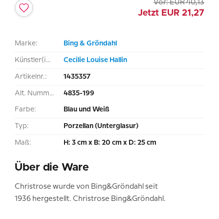
Vor:
EUR
40,13
Jetzt
EUR
21,27
Marke:
Bing & Gröndahl
Künstler(in):
Cecilie Louise Hallin
Artikelnr.:
1435357
Alt. Nummer:
4835-199
Farbe:
Blau und Weiß
Typ:
Porzellan (Unterglasur)
Maß:
H: 3 cm x B: 20 cm x D: 25 cm
Über die Ware
Christrose wurde von Bing&Gröndahl seit
1936 hergestellt. Christrose Bing&Gröndahl.