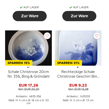
AUF LAGER
AUF LAGER
Zur Ware
Zur Ware
SPARREN 15%
SPARREN 31%
Schale Christrose 20cm
Rechteckige Schale
Nr. 356, Bing & Gröndahl
Christrose Geschirr Bing
& Gröndahl 13cm Nr. 194
EUR 17,26
EUR 9,23
oder 333
Vor: EUR 20,20
Vor: EUR 13,38
Artikelnr.: 4835-356
Artikelnr.: 1435333
Maß: H: 4 cm x B: 18 cm x D: 20
Maß: H: 2 cm x Ø: 13 cm
cm