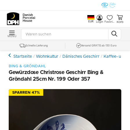
Danish
Porcelain
House
EUR
Korb
Login
Favoriten
MENÜ
Schnelle Lieferung
Versand GRATIS ab 150 Euro
Startseite
Wohnkultur
Dänisches Geschirr
Kaffee- und E
BING & GRÖNDAHL
Gewürzdose Christrose Geschirr Bing &
Gröndahl 25cm Nr. 199 Oder 357
SPARREN 47%