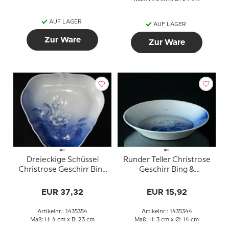
AUF LAGER
AUF LAGER
Zur Ware
Zur Ware
Dreieckige Schüssel
Runder Teller Christrose
Christrose Geschirr Bing
Geschirr Bing &
& Gröndahl 23cm Nr. 354
Gröndahl ø14cm Nr. 344
oder 40
EUR 37,32
EUR 15,92
Artikelnr.: 1435354
Artikelnr.: 1435344
Maß: H: 4 cm x B: 23 cm
Maß: H: 3 cm x Ø: 14 cm