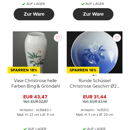
AUF LAGER
AUF LAGER
Zur Ware
Zur Ware
SPARREN 18%
SPARREN 16%
Vase Christrose helle
Runde Schüssel
Farben Bing & Gröndahl
Christrose Geschirr Ø20
cm Bing & Gröndahl Nr.
EUR 43,47
EUR 31,44
44 oder 312
Vor: EUR 52,97
Vor: EUR 37,46
Artikelnr.: 1435682-1
Artikelnr.: 1435312
Maß: H: 22 cm x Ø: 9 cm
Maß: H: 5 cm x Ø: 20 cm
AUF LAGER
AUF LAGER