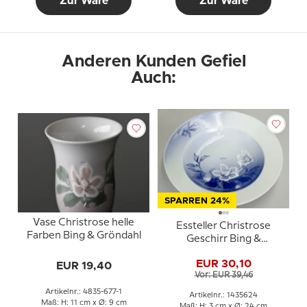
Zur Ware
Zur Ware
Anderen Kunden Gefiel
Auch:
SPARREN 24%
Vase Christrose helle
Essteller Christrose
Farben Bing & Gröndahl
Geschirr Bing &
Grondahl 24cm Nr. 25,
EUR 30,10
EUR 19,40
325 oder 624
Vor: EUR 39,46
Artikelnr.: 4835-677-1
Artikelnr.: 1435624
Maß: H: 11 cm x Ø: 9 cm
Maß: H: 3 cm x Ø: 24 cm