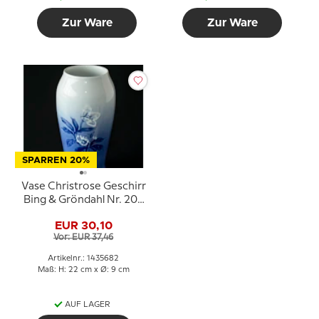
Zur Ware
Zur Ware
SPARREN 20%
Vase Christrose Geschirr
Bing & Gröndahl Nr. 203
oder 682
EUR 30,10
Vor: EUR 37,46
Artikelnr.: 1435682
Maß: H: 22 cm x Ø: 9 cm
AUF LAGER