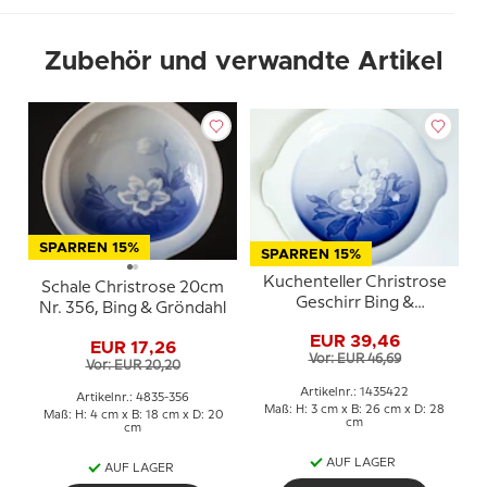
Zubehör und verwandte Artikel
SPARREN 15%
SPARREN 15%
Kuchenteller Christrose
Schale Christrose 20cm
Geschirr Bing &
Nr. 356, Bing & Gröndahl
Gröndahl 28cm Nr. 101,
EUR 39,46
304 oder 422
EUR 17,26
Vor: EUR 46,69
Vor: EUR 20,20
Artikelnr.: 1435422
Artikelnr.: 4835-356
Maß: H: 3 cm x B: 26 cm x D: 28
Maß: H: 4 cm x B: 18 cm x D: 20
cm
cm
AUF LAGER
AUF LAGER