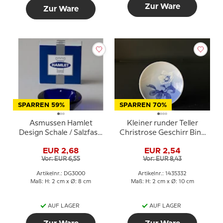
Zur Ware
Zur Ware
SPARREN 59%
SPARREN 70%
Asmussen Hamlet
Kleiner runder Teller
Design Schale / Salzfass,
Christrose Geschirr Bing
quadratisch, blau
& Gröndahl ø10,5cm Nr.
EUR 2,68
EUR 2,54
30, 110 oder 332
Vor: EUR 6,55
Vor: EUR 8,43
Artikelnr.: DG3000
Artikelnr.: 1435332
Maß: H: 2 cm x Ø: 8 cm
Maß: H: 2 cm x Ø: 10 cm
AUF LAGER
AUF LAGER