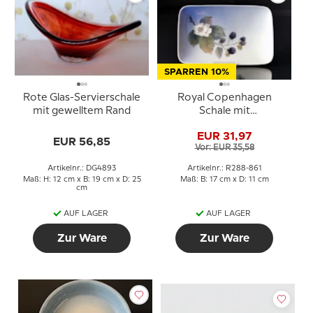
SPARREN 10%
Rote Glas-Servierschale
Royal Copenhagen
mit gewelltem Rand
Schale mit
Brombeerranke Nr.
EUR 31,97
288/861
EUR 56,85
Vor: EUR 35,58
Artikelnr.: DG4893
Artikelnr.: R288-861
Maß: H: 12 cm x B: 19 cm x D: 25
Maß: B: 17 cm x D: 11 cm
cm
AUF LAGER
AUF LAGER
Zur Ware
Zur Ware