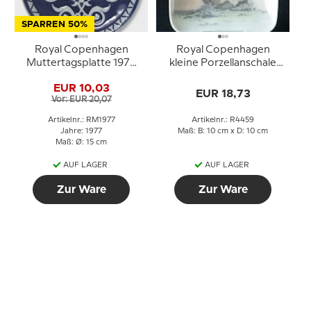
SPARREN 50%
Royal Copenhagen
Royal Copenhagen
Muttertagsplatte 1977
kleine Porzellanschale
Kinder im Kinderwagen
10x10 cm mit
EUR 10,03
Meerjungfrauenmotiv
EUR 18,73
Vor: EUR 20,07
Artikelnr.: RM1977
Artikelnr.: R4459
Jahre: 1977
Maß: B: 10 cm x D: 10 cm
Maß: Ø: 15 cm
AUF LAGER
AUF LAGER
Zur Ware
Zur Ware