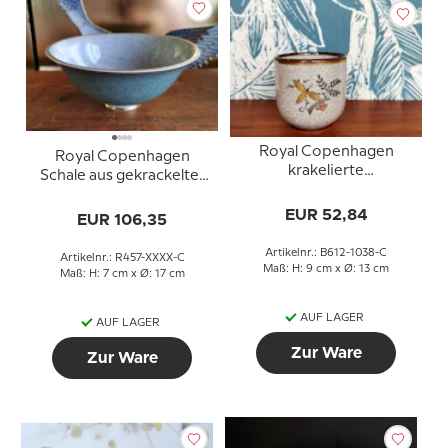
Royal Copenhagen
Royal Copenhagen
krakelierte
Schale aus gekrackelter
Porzellantasse mit
Fayence in Grün und
Blumenmotiv
EUR 52,84
Grau
EUR 106,35
Artikelnr.: B612-1038-C
Artikelnr.: R457-XXXX-C
Maß: H: 9 cm x Ø: 13 cm
Maß: H: 7 cm x Ø: 17 cm
AUF LAGER
AUF LAGER
Zur Ware
Zur Ware