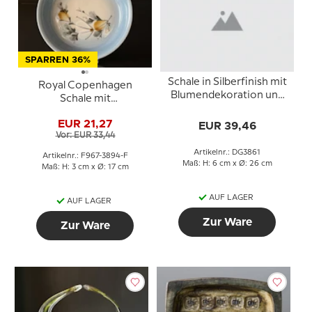
SPARREN 36%
Schale in Silberfinish mit
Royal Copenhagen
Blumendekoration und
Schale mit
Gebrauchsspuren
Blumenranken, Ellen
EUR 21,27
EUR 39,46
Malmer
Vor: EUR 33,44
Artikelnr.: DG3861
Artikelnr.: F967-3894-F
Maß: H: 6 cm x Ø: 26 cm
Maß: H: 3 cm x Ø: 17 cm
AUF LAGER
AUF LAGER
Zur Ware
Zur Ware