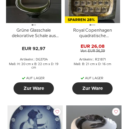
SPARREN 28%
Grüne Glasschale
Royal Copenhagen
dekorative Schale aus
quadratische
klarem Glas
Steingutschale Nr. 21871
EUR 26,08
EUR 92,97
Vor: EUR 36,39
Artikelnr.: DG3704
Artikelnr.: R21871
Maß: H: 20 cm x B: 22 cm x D: 19
Maß: B: 21 cm x D: 16 cm
cm
AUF LAGER
AUF LAGER
Zur Ware
Zur Ware