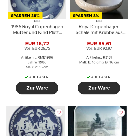
SPARREN 38%
SPARREN 8%
1986 Royal Copenhagen
Royal Copenhagen
Mutter und Kind Platte
Schale mit Krabbe aus
Hund mit Welpen
Porzellan
EUR 16,72
EUR 85,61
Vor: EUR 26,75
Vor: EUR 92,97
Artikelnr.: RMB1986
Artikelnr.: R3131
Jahre: 1986
Maß: B: 16 cm x Ø: 16 cm
Maß: Ø: 15 cm
AUF LAGER
AUF LAGER
Zur Ware
Zur Ware