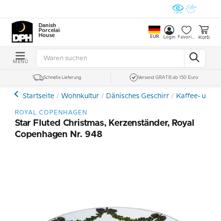
Danish
Porcelain
House
EUR
Korb
Login
Favoriten
MENÜ
Schnelle Lieferung
Versand GRATIS ab 150 Euro
Startseite
Wohnkultur
Dänisches Geschirr
Kaffee- und E
ROYAL COPENHAGEN
Star Fluted Christmas, Kerzenständer, Royal
Copenhagen Nr. 948