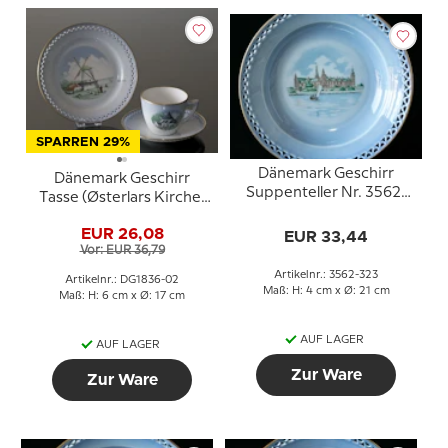
SPARREN 29%
Dänemark Geschirr
Dänemark Geschirr
Suppenteller Nr. 3562-
Tasse (Østerlars Kirche)
323, Kronborg
und Teller (Düppeler
EUR 26,08
EUR 33,44
Mühle), Bing & Gröndahl
Vor: EUR 36,79
Artikelnr.: 3562-323
Artikelnr.: DG1836-02
Maß: H: 4 cm x Ø: 21 cm
Maß: H: 6 cm x Ø: 17 cm
AUF LAGER
AUF LAGER
Zur Ware
Zur Ware