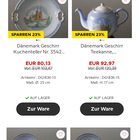
SPARREN 23%
SPARREN 23%
Dänemark Geschirr
Dänemark Geschirr
Kuchenteller Nr. 3542,
Teekanne,
Roskilde Cathedral
Frederiksborg und
EUR 80,13
EUR 92,97
Kronborg, Bing &
Vor: EUR 103,67
Vor: EUR 120,39
Gröndahl Nr. 656
Artikelnr.: DG1836-13
Artikelnr.: DG1836-15
Maß: Ø: 25 cm
Maß: H: 17 cm
AUF LAGER
AUF LAGER
Zur Ware
Zur Ware