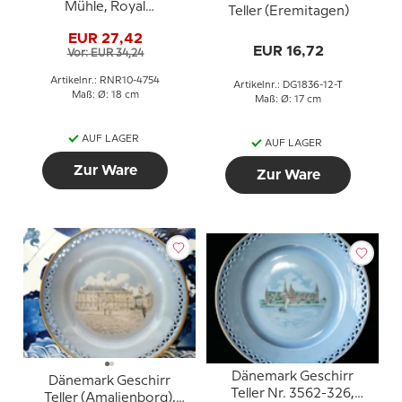
Mühle, Royal
Teller (Eremitagen)
Copenhagen
EUR 27,42
EUR 16,72
Vor: EUR 34,24
Artikelnr.: RNR10-4754
Artikelnr.: DG1836-12-T
Maß: Ø: 18 cm
Maß: Ø: 17 cm
AUF LAGER
AUF LAGER
Zur Ware
Zur Ware
Dänemark Geschirr
Dänemark Geschirr
Teller Nr. 3562-326,
Teller (Amalienborg),