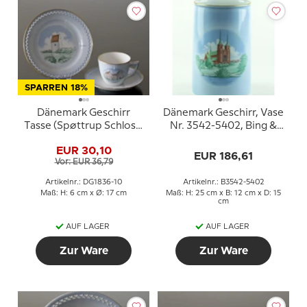
SPARREN 18%
Dänemark Geschirr
Dänemark Geschirr, Vase
Tasse (Spøttrup Schloss)
Nr. 3542-5402, Bing &
und Teller (Skagens
Gröndahl (Dybbøl Mühle
EUR 30,10
Kirche), Bing & Gröndahl
und Roskilde Domkirche)
EUR 186,61
Vor: EUR 36,79
Artikelnr.: DG1836-10
Artikelnr.: B3542-5402
Maß: H: 6 cm x Ø: 17 cm
Maß: H: 25 cm x B: 12 cm x D: 15
cm
AUF LAGER
AUF LAGER
Zur Ware
Zur Ware