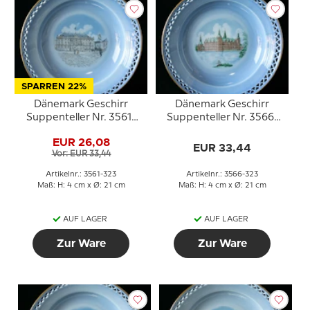
SPARREN 22%
Dänemark Geschirr
Dänemark Geschirr
Suppenteller Nr. 3561-
Suppenteller Nr. 3566-
323, Amalienborg
323, Frederiksborg
EUR 26,08
EUR 33,44
Vor: EUR 33,44
Artikelnr.: 3561-323
Artikelnr.: 3566-323
Maß: H: 4 cm x Ø: 21 cm
Maß: H: 4 cm x Ø: 21 cm
AUF LAGER
AUF LAGER
Zur Ware
Zur Ware