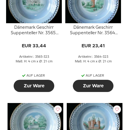
Dänemark Geschirr
Dänemark Geschirr
Suppenteller Nr. 3565-
Suppenteller Nr. 3564-
323, Eremitage
323, Gänseturm
EUR 33,44
EUR 23,41
Artikelnr.: 3565-323
Artikelnr.: 3564-323
Maß: H: 4 cm x Ø: 21 cm
Maß: H: 4 cm x Ø: 21 cm
AUF LAGER
AUF LAGER
Zur Ware
Zur Ware