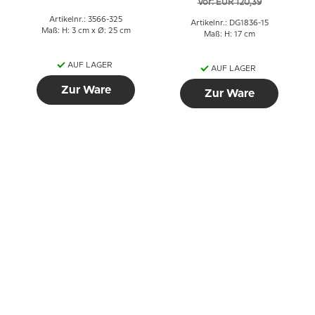
Vor: EUR 120,39
Gröndahl Nr. 656
Artikelnr.: 3566-325
Artikelnr.: DG1836-15
Maß: H: 3 cm x Ø: 25 cm
Maß: H: 17 cm
AUF LAGER
AUF LAGER
Zur Ware
Zur Ware