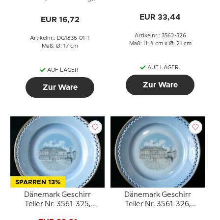
Kronborg
Bing & Gröndahl
EUR 33,44
EUR 16,72
Artikelnr.: 3562-326
Artikelnr.: DG1836-01-T
Maß: H: 4 cm x Ø: 21 cm
Maß: Ø: 17 cm
AUF LAGER
AUF LAGER
Zur Ware
Zur Ware
SPARREN 13%
Dänemark Geschirr
Dänemark Geschirr
Teller Nr. 3561-325,
Teller Nr. 3561-326,
Amalienborg
Amalienborg