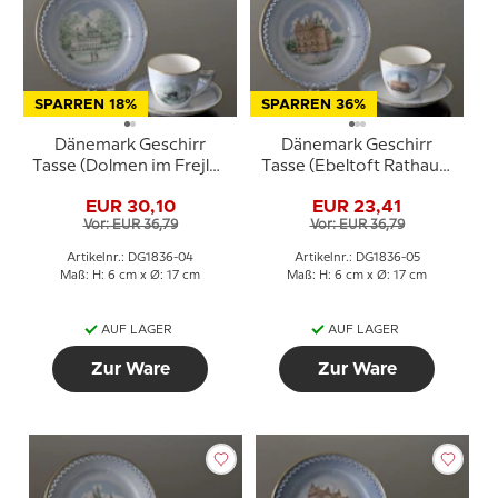
SPARREN 18%
SPARREN 36%
Dänemark Geschirr
Dänemark Geschirr
Tasse (Dolmen im Frejlev
Tasse (Ebeltoft Rathaus)
Wald) und Teller (Schloss
und Teller (Schloss
EUR 30,10
EUR 23,41
Fredensborg), Bing &
Egeskov), Bing &
Vor: EUR 36,79
Vor: EUR 36,79
Gröndahl
Gröndahl
Artikelnr.: DG1836-04
Artikelnr.: DG1836-05
Maß: H: 6 cm x Ø: 17 cm
Maß: H: 6 cm x Ø: 17 cm
AUF LAGER
AUF LAGER
Zur Ware
Zur Ware