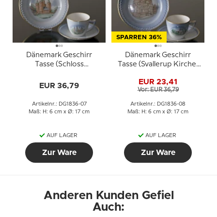
SPARREN 36%
Dänemark Geschirr
Dänemark Geschirr
Tasse (Schloss
Tasse (Svallerup Kirche)
Rosenborg) und Teller
und Teller (Jens Bangs
EUR 23,41
(Dom zu Kalundborg),
Steinhaus), Bing &
EUR 36,79
Vor: EUR 36,79
Bing & Gröndahl
Gröndahl
Artikelnr.: DG1836-07
Artikelnr.: DG1836-08
Maß: H: 6 cm x Ø: 17 cm
Maß: H: 6 cm x Ø: 17 cm
AUF LAGER
AUF LAGER
Zur Ware
Zur Ware
Anderen Kunden Gefiel
Auch: