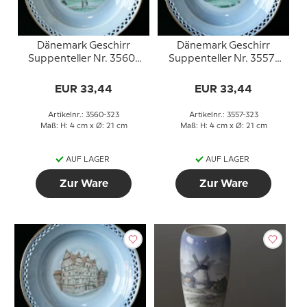
Dänemark Geschirr
Dänemark Geschirr
Suppenteller Nr. 3560-
Suppenteller Nr. 3557-
323, Schloss
323, Kalundborg Kirche
Fredensborg
EUR 33,44
EUR 33,44
Artikelnr.: 3560-323
Artikelnr.: 3557-323
Maß: H: 4 cm x Ø: 21 cm
Maß: H: 4 cm x Ø: 21 cm
AUF LAGER
AUF LAGER
Zur Ware
Zur Ware