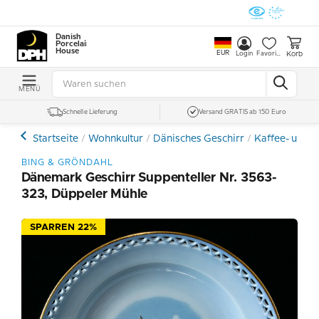
Danish
Porcelain
House
EUR
Korb
Login
Favoriten
MENÜ
Schnelle Lieferung
Versand GRATIS ab 150 Euro
Startseite
Wohnkultur
Dänisches Geschirr
Kaffee- und E
BING & GRÖNDAHL
Dänemark Geschirr Suppenteller Nr. 3563-
323, Düppeler Mühle
SPARREN 22%