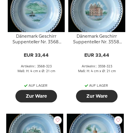
Dänemark Geschirr
Dänemark Geschirr
Suppenteller Nr. 3568-
Suppenteller Nr. 3558-
323, Himmelbjerget
323, Egeskov
EUR 33,44
EUR 33,44
Artikelnr.: 3568-323
Artikelnr.: 3558-323
Maß: H: 4 cm x Ø: 21 cm
Maß: H: 4 cm x Ø: 21 cm
AUF LAGER
AUF LAGER
Zur Ware
Zur Ware