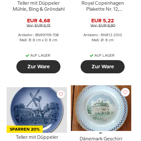
Teller mit Düppeler
Royal Copenhagen
Mühle, Bing & Gröndahl
Plakette Nr. 12,
DüppelerMühle
EUR 4,68
EUR 5,22
Vor: EUR 6,15
Vor: EUR 9,90
Artikelnr.: BNR9709-708
Artikelnr.: RNR12-2010
Maß: B: 8 cm x D: 8 cm
Maß: Ø: 8 cm
AUF LAGER
AUF LAGER
Zur Ware
Zur Ware
SPARREN 20%
Teller mit Düppeler
Dänemark Geschirr