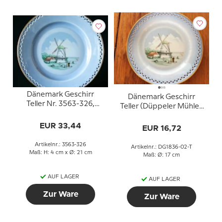
Dänemark Geschirr
Dänemark Geschirr
Teller Nr. 3563-326,
Teller (Düppeler Mühle),
Düppeler Mühle
Bing & Gröndahl
EUR 33,44
EUR 16,72
Artikelnr.: 3563-326
Artikelnr.: DG1836-02-T
Maß: H: 4 cm x Ø: 21 cm
Maß: Ø: 17 cm
AUF LAGER
AUF LAGER
Zur Ware
Zur Ware