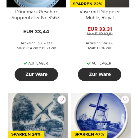
SPARREN 22%
Dänemark Geschirr
Vase mit Düppeler
Suppenteller Nr. 3567-
Mühle, Royal
323, Jens Bangs
Copenhagen Nr. 4568
EUR 33,31
Steinhaus
EUR 33,44
Vor: EUR 42,81
Artikelnr.: 3567-323
Artikelnr.: R4568
Maß: H: 4 cm x Ø: 21 cm
Maß: H: 16 cm
AUF LAGER
AUF LAGER
Zur Ware
Zur Ware
SPARREN 24%
SPARREN 47%