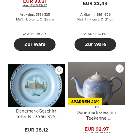
EUR 33,31
EUR 33,44
Vor: EUR 38,12
Artikelnr.: 3561-325
Artikelnr.: 3561-326
Maß: H: 3 cm x Ø: 25 cm
Maß: H: 4 cm x Ø: 21 cm
AUF LAGER
AUF LAGER
Zur Ware
Zur Ware
SPARREN 23%
Dänemark Geschirr
Dänemark Geschirr
Teller Nr. 3566-325,
Teekanne,
Frederiksborg
Frederiksborg und
EUR 92,97
EUR 38,12
Kronborg, Bing &