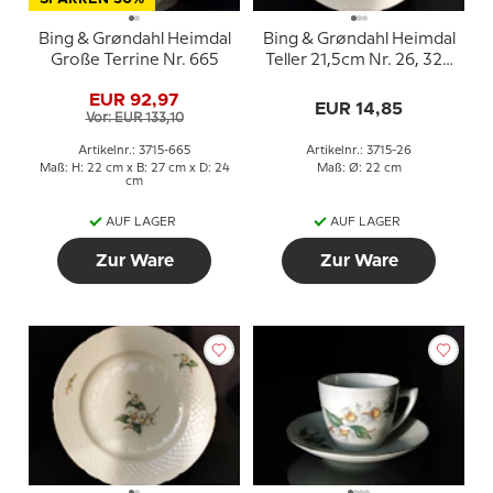
Bing & Grøndahl Heimdal
Bing & Grøndahl Heimdal
Große Terrine Nr. 665
Teller 21,5cm Nr. 26, 326
oder 621
EUR 92,97
EUR 14,85
Vor: EUR 133,10
Artikelnr.: 3715-665
Artikelnr.: 3715-26
Maß: H: 22 cm x B: 27 cm x D: 24
Maß: Ø: 22 cm
cm
AUF LAGER
AUF LAGER
Zur Ware
Zur Ware