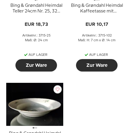
Bing & Grøndahl Heimdal
Bing & Grøndahl Heimdal
Teller 24cm Nr. 25, 325
Kaffeetasse mit
oder 624
Untertasse Nr. 102, 305
oder 071
EUR 18,73
EUR 10,17
Artikelnr.: 3715-25
Artikelnr.: 3715-102
Maß: Ø: 24 cm
Maß: H: 7 cm x Ø: 14 cm
AUF LAGER
AUF LAGER
Zur Ware
Zur Ware