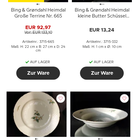
Bing & Grøndahl Heimdal
Bing & Grøndahl Heimdal
Große Terrine Nr. 665
kleine Butter Schüssel
oder Glastablett Nr. 30
EUR 92,97
oder 332
EUR 13,24
Vor: EUR 133,10
Artikelnr.: 3715-665
Artikelnr.: 3715-332
Maß: H: 22 cm x B: 27 cm x D: 24
Maß: H: 1 cm x Ø: 10 cm
cm
AUF LAGER
AUF LAGER
Zur Ware
Zur Ware