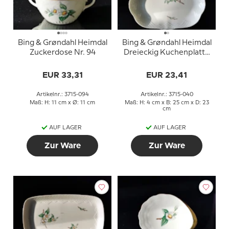
Bing & Grøndahl Heimdal
Bing & Grøndahl Heimdal
Zuckerdose Nr. 94
Dreieckig Kuchenplatte
Nr. 40
EUR 33,31
EUR 23,41
Artikelnr.: 3715-094
Artikelnr.: 3715-040
Maß: H: 11 cm x Ø: 11 cm
Maß: H: 4 cm x B: 25 cm x D: 23
cm
AUF LAGER
AUF LAGER
Zur Ware
Zur Ware