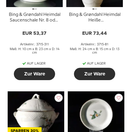
Bing & Grøndahl Heimdal
Bing & Grøndahl Heimdal
Saucenschale Nr. 8 oder
Heiße
311
Schokoladenkanne Nr.
81
EUR 53,37
EUR 73,44
Artikelnr.: 3715-311
Artikelnr.: 3715-81
Maß: H: 10 cm x B: 23 cm x D: 14
Maß: H: 24 cm x B: 15 cm x D: 13
cm
cm
AUF LAGER
AUF LAGER
Zur Ware
Zur Ware
SPARREN 30%