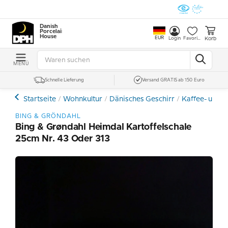
Danish
Porcelain
House
EUR
Korb
Login
Favoriten
MENÜ
Schnelle Lieferung
Versand GRATIS ab 150 Euro
Startseite
Wohnkultur
Dänisches Geschirr
Kaffee- und E
BING & GRÖNDAHL
Bing & Grøndahl Heimdal Kartoffelschale
25cm Nr. 43 Oder 313