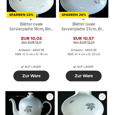
SPARREN 23%
SPARREN 20%
Blätter ovale
Blätter ovale
Servierplatte 18cm, Bing
Servierplatte 23cm, Bing
& Gröndahl Nr. 38
& Gröndahl Nr. 39
EUR 10,03
EUR 10,57
Vor: EUR 13,11
Vor: EUR 13,24
Artikelnr.: 4840-38
Artikelnr.: 4840-39
Maß: H: 4 cm x D: 18 cm
Maß: H: 4 cm x D: 23 cm
AUF LAGER
AUF LAGER
Zur Ware
Zur Ware