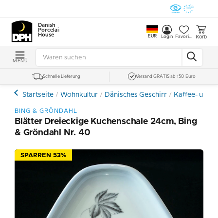
Danish
Porcelain
House
EUR
Korb
Login
Favoriten
MENÜ
Schnelle Lieferung
Versand GRATIS ab 150 Euro
Startseite
Wohnkultur
Dänisches Geschirr
Kaffee- und E
BING & GRÖNDAHL
Blätter Dreieckige Kuchenschale 24cm, Bing
& Gröndahl Nr. 40
SPARREN 53%