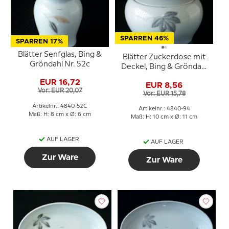
SPARREN 46%
SPARREN 17%
Blätter Senfglas, Bing &
Blätter Zuckerdose mit
Gröndahl Nr. 52c
Deckel, Bing & Gröndahl
Nr. 94
EUR 16,72
EUR 8,56
Vor: EUR 20,07
Vor: EUR 15,78
Artikelnr.: 4840-52C
Artikelnr.: 4840-94
Maß: H: 8 cm x Ø: 6 cm
Maß: H: 10 cm x Ø: 11 cm
AUF LAGER
AUF LAGER
Zur Ware
Zur Ware