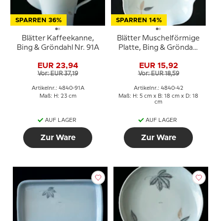
SPARREN 36%
SPARREN 14%
Blätter Kaffeekanne,
Blätter Muschelförmige
Bing & Gröndahl Nr. 91A
Platte, Bing & Gröndahl
Nr. 42
EUR 23,94
EUR 15,92
Vor: EUR 37,19
Vor: EUR 18,59
Artikelnr.: 4840-91A
Artikelnr.: 4840-42
Maß: H: 23 cm
Maß: H: 5 cm x B: 18 cm x D: 18
cm
AUF LAGER
AUF LAGER
Zur Ware
Zur Ware