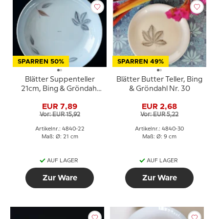
SPARREN 50%
SPARREN 49%
Blätter Suppenteller
Blätter Butter Teller, Bing
21cm, Bing & Gröndahl
& Gröndahl Nr. 30
Nr. 22
EUR 7,89
EUR 2,68
Vor: EUR 15,92
Vor: EUR 5,22
Artikelnr.: 4840-22
Artikelnr.: 4840-30
Maß: Ø: 21 cm
Maß: Ø: 9 cm
AUF LAGER
AUF LAGER
Zur Ware
Zur Ware