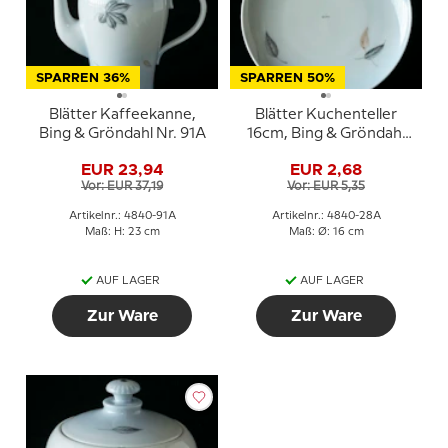
SPARREN 36%
SPARREN 50%
Blätter Kaffeekanne,
Blätter Kuchenteller
Bing & Gröndahl Nr. 91A
16cm, Bing & Gröndahl
Nr. 28A
EUR 23,94
EUR 2,68
Vor: EUR 37,19
Vor: EUR 5,35
Artikelnr.: 4840-91A
Artikelnr.: 4840-28A
Maß: H: 23 cm
Maß: Ø: 16 cm
AUF LAGER
AUF LAGER
Zur Ware
Zur Ware