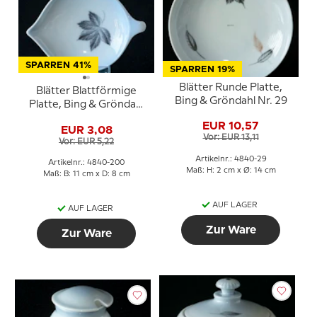
SPARREN 41%
SPARREN 19%
Blätter Runde Platte,
Blätter Blattförmige
Bing & Gröndahl Nr. 29
Platte, Bing & Gröndahl
Nr. 200
EUR 10,57
EUR 3,08
Vor: EUR 13,11
Vor: EUR 5,22
Artikelnr.: 4840-29
Artikelnr.: 4840-200
Maß: H: 2 cm x Ø: 14 cm
Maß: B: 11 cm x D: 8 cm
AUF LAGER
AUF LAGER
Zur Ware
Zur Ware