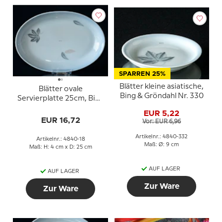
SPARREN 25%
Blätter kleine asiatische,
Blätter ovale
Bing & Gröndahl Nr. 330
Servierplatte 25cm, Bing
& Gröndahl Nr. 18
EUR 5,22
EUR 16,72
Vor: EUR 6,96
Artikelnr.: 4840-332
Artikelnr.: 4840-18
Maß: Ø: 9 cm
Maß: H: 4 cm x D: 25 cm
AUF LAGER
AUF LAGER
Zur Ware
Zur Ware