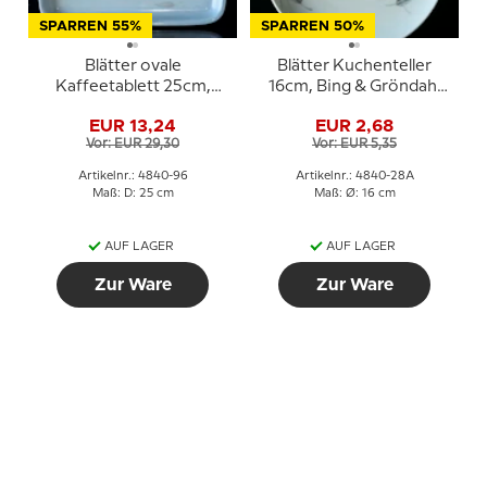
SPARREN 55%
SPARREN 50%
Blätter ovale
Blätter Kuchenteller
Kaffeetablett 25cm,
16cm, Bing & Gröndahl
Bing & Gröndahl Nr. 96
Nr. 28A
EUR 13,24
EUR 2,68
Vor: EUR 29,30
Vor: EUR 5,35
Artikelnr.: 4840-96
Artikelnr.: 4840-28A
Maß: D: 25 cm
Maß: Ø: 16 cm
AUF LAGER
AUF LAGER
Zur Ware
Zur Ware