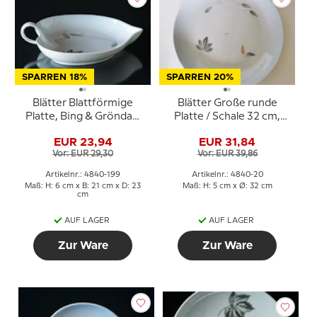
SPARREN 18%
SPARREN 20%
Blätter Blattförmige
Blätter Große runde
Platte, Bing & Gröndahl
Platte / Schale 32 cm,
Nr. 189
Bing & Gröndahl Nr. 20
EUR 23,94
EUR 31,84
Vor: EUR 29,30
Vor: EUR 39,86
Artikelnr.: 4840-199
Artikelnr.: 4840-20
Maß: H: 6 cm x B: 21 cm x D: 23
Maß: H: 5 cm x Ø: 32 cm
cm
AUF LAGER
AUF LAGER
Zur Ware
Zur Ware