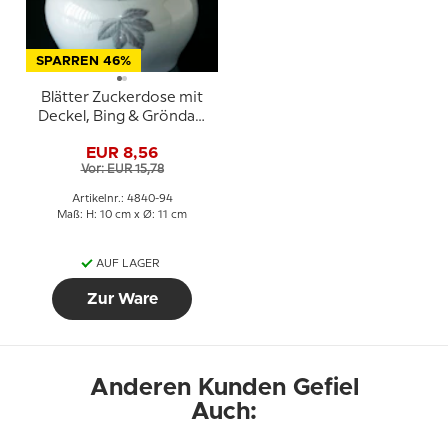
SPARREN 46%
Blätter Zuckerdose mit
Deckel, Bing & Gröndahl
Nr. 94
EUR 8,56
Vor: EUR 15,78
Artikelnr.: 4840-94
Maß: H: 10 cm x Ø: 11 cm
AUF LAGER
Zur Ware
Anderen Kunden Gefiel
Auch: