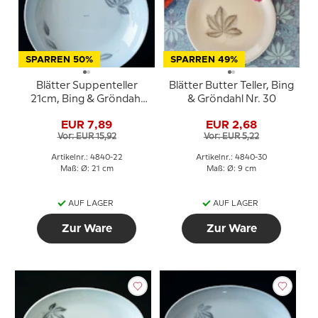
SPARREN 50%
SPARREN 49%
Blätter Suppenteller
Blätter Butter Teller, Bing
21cm, Bing & Gröndahl
& Gröndahl Nr. 30
Nr. 22
EUR 7,89
EUR 2,68
Vor: EUR 15,92
Vor: EUR 5,22
Artikelnr.: 4840-22
Artikelnr.: 4840-30
Maß: Ø: 21 cm
Maß: Ø: 9 cm
AUF LAGER
AUF LAGER
Zur Ware
Zur Ware