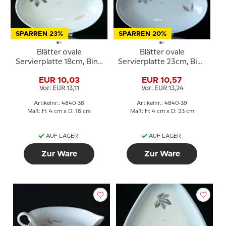
SPARREN 23%
SPARREN 20%
Blätter ovale
Blätter ovale
Servierplatte 18cm, Bing
Servierplatte 23cm, Bing
& Gröndahl Nr. 38
& Gröndahl Nr. 39
EUR 10,03
EUR 10,57
Vor: EUR 13,11
Vor: EUR 13,24
Artikelnr.: 4840-38
Artikelnr.: 4840-39
Maß: H: 4 cm x D: 18 cm
Maß: H: 4 cm x D: 23 cm
AUF LAGER
AUF LAGER
Zur Ware
Zur Ware