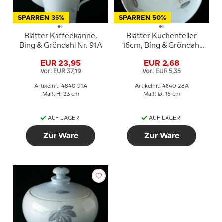
SPARREN 36%
SPARREN 50%
Blätter Kaffeekanne,
Blätter Kuchenteller
Bing & Gröndahl Nr. 91A
16cm, Bing & Gröndahl
Nr. 28A
EUR 23,95
EUR 2,68
Vor: EUR 37,19
Vor: EUR 5,35
Artikelnr.: 4840-91A
Artikelnr.: 4840-28A
Maß: H: 23 cm
Maß: Ø: 16 cm
AUF LAGER
AUF LAGER
Zur Ware
Zur Ware