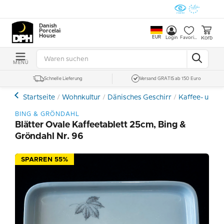
Danish
Porcelain
House
EUR
Korb
Login
Favoriten
MENÜ
Schnelle Lieferung
Versand GRATIS ab 150 Euro
Startseite
Wohnkultur
Dänisches Geschirr
Kaffee- und E
BING & GRÖNDAHL
Blätter Ovale Kaffeetablett 25cm, Bing &
Gröndahl Nr. 96
SPARREN 55%