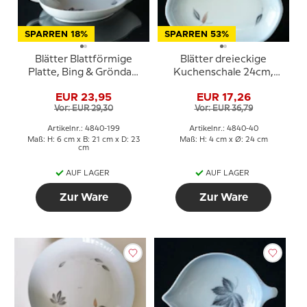
SPARREN 18%
SPARREN 53%
Blätter Blattförmige
Blätter dreieckige
Platte, Bing & Gröndahl
Kuchenschale 24cm,
Nr. 189
Bing & Gröndahl Nr. 40
EUR 23,95
EUR 17,26
Vor: EUR 29,30
Vor: EUR 36,79
Artikelnr.: 4840-199
Artikelnr.: 4840-40
Maß: H: 6 cm x B: 21 cm x D: 23
Maß: H: 4 cm x Ø: 24 cm
cm
AUF LAGER
AUF LAGER
Zur Ware
Zur Ware