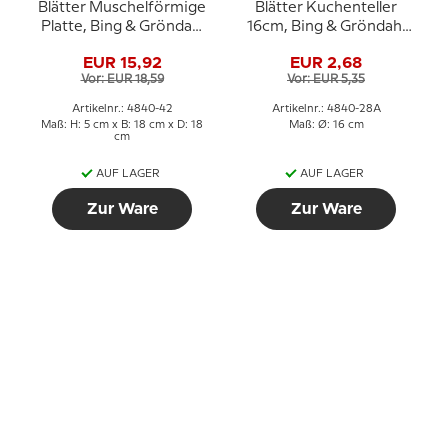
Blätter Muschelförmige
Blätter Kuchenteller
Platte, Bing & Gröndahl
16cm, Bing & Gröndahl
Nr. 42
Nr. 28A
EUR 15,92
EUR 2,68
Vor: EUR 18,59
Vor: EUR 5,35
Artikelnr.: 4840-42
Artikelnr.: 4840-28A
Maß: H: 5 cm x B: 18 cm x D: 18
Maß: Ø: 16 cm
cm
AUF LAGER
AUF LAGER
Zur Ware
Zur Ware