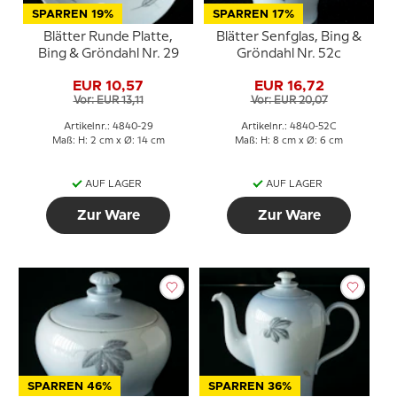
SPARREN 19%
SPARREN 17%
Blätter Runde Platte,
Blätter Senfglas, Bing &
Bing & Gröndahl Nr. 29
Gröndahl Nr. 52c
EUR 10,57
EUR 16,72
Vor: EUR 13,11
Vor: EUR 20,07
Artikelnr.: 4840-29
Artikelnr.: 4840-52C
Maß: H: 2 cm x Ø: 14 cm
Maß: H: 8 cm x Ø: 6 cm
AUF LAGER
AUF LAGER
Zur Ware
Zur Ware
SPARREN 46%
SPARREN 36%