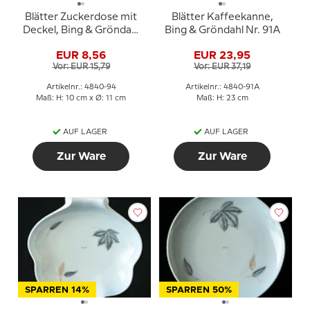
Blätter Zuckerdose mit
Blätter Kaffeekanne,
Deckel, Bing & Gröndahl
Bing & Gröndahl Nr. 91A
Nr. 94
EUR 8,56
EUR 23,95
Vor: EUR 15,79
Vor: EUR 37,19
Artikelnr.: 4840-94
Artikelnr.: 4840-91A
Maß: H: 10 cm x Ø: 11 cm
Maß: H: 23 cm
AUF LAGER
AUF LAGER
Zur Ware
Zur Ware
SPARREN 14%
SPARREN 50%