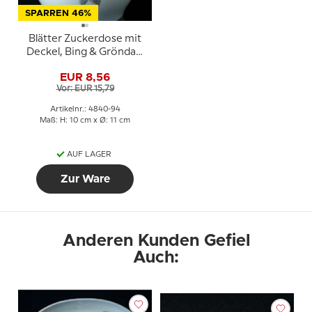
SPARREN 46%
Blätter Zuckerdose mit
Deckel, Bing & Gröndahl
Nr. 94
EUR 8,56
Vor: EUR 15,79
Artikelnr.: 4840-94
Maß: H: 10 cm x Ø: 11 cm
AUF LAGER
Zur Ware
Anderen Kunden Gefiel
Auch: