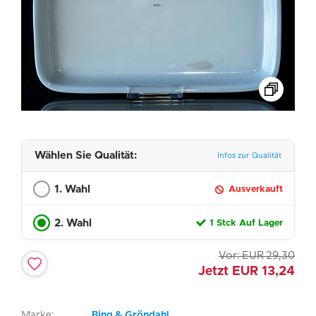
Wählen Sie Qualität:
Infos zur Qualität
1. Wahl
Ausverkauft
2. Wahl
1 Stck Auf Lager
Vor:
EUR
29,30
Jetzt
EUR
13,24
Marke:
Bing & Gröndahl