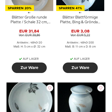
SPARREN 20%
SPARREN 41%
Blätter Große runde
Blätter Blattförmige
Platte / Schale 32 cm,
Platte, Bing & Gröndahl
Bing & Gröndahl Nr. 20
Nr. 200
EUR 31,84
EUR 3,08
Vor: EUR 39,86
Vor: EUR 5,22
Artikelnr.: 4840-20
Artikelnr.: 4840-200
Maß: H: 5 cm x Ø: 32 cm
Maß: B: 11 cm x D: 8 cm
AUF LAGER
AUF LAGER
Zur Ware
Zur Ware