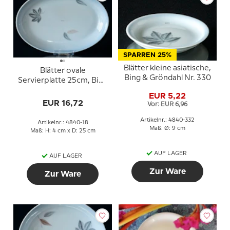
SPARREN 25%
Blätter kleine asiatische,
Blätter ovale
Bing & Gröndahl Nr. 330
Servierplatte 25cm, Bing
& Gröndahl Nr. 18
EUR 5,22
EUR 16,72
Vor: EUR 6,96
Artikelnr.: 4840-332
Artikelnr.: 4840-18
Maß: Ø: 9 cm
Maß: H: 4 cm x D: 25 cm
AUF LAGER
AUF LAGER
Zur Ware
Zur Ware