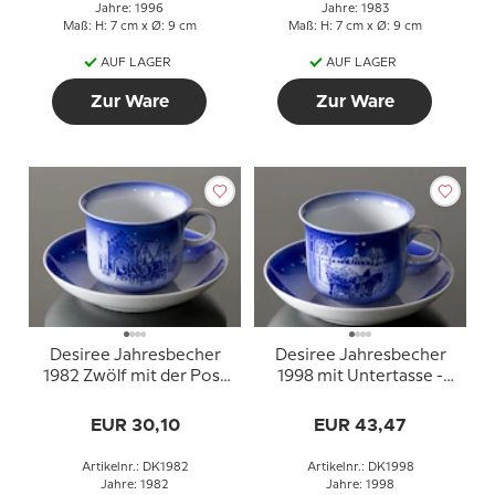
Jahre: 1996
Jahre: 1983
Maß: H: 7 cm x Ø: 9 cm
Maß: H: 7 cm x Ø: 9 cm
AUF LAGER
AUF LAGER
Zur Ware
Zur Ware
Desiree Jahresbecher
Desiree Jahresbecher
1982 Zwölf mit der Post
1998 mit Untertasse -
mit Untertasse
Der Gärtner und die
Herrschaft
EUR 30,10
EUR 43,47
Artikelnr.: DK1982
Artikelnr.: DK1998
Jahre: 1982
Jahre: 1998