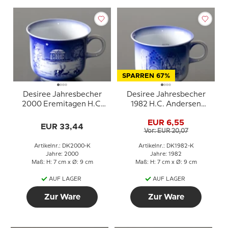
SPARREN 67%
Desiree Jahresbecher
Desiree Jahresbecher
2000 Eremitagen H.C.
1982 H.C. Andersen
Andersen Tasse
Zwölf mit der Post
EUR 6,55
EUR 33,44
Vor: EUR 20,07
Artikelnr.: DK2000-K
Artikelnr.: DK1982-K
Jahre: 2000
Jahre: 1982
Maß: H: 7 cm x Ø: 9 cm
Maß: H: 7 cm x Ø: 9 cm
AUF LAGER
AUF LAGER
Zur Ware
Zur Ware