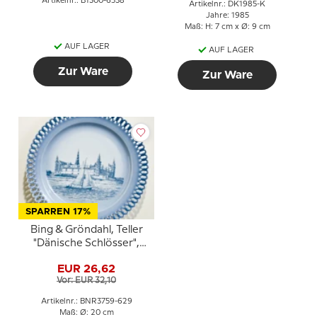
Artikelnr.: B1300-6538
Artikelnr.: DK1985-K
Jahre: 1985
Maß: H: 7 cm x Ø: 9 cm
AUF LAGER
AUF LAGER
Zur Ware
Zur Ware
SPARREN 17%
Bing & Gröndahl, Teller
"Dänische Schlösser",
Schloss Kronborg
EUR 26,62
Vor: EUR 32,10
Artikelnr.: BNR3759-629
Maß: Ø: 20 cm