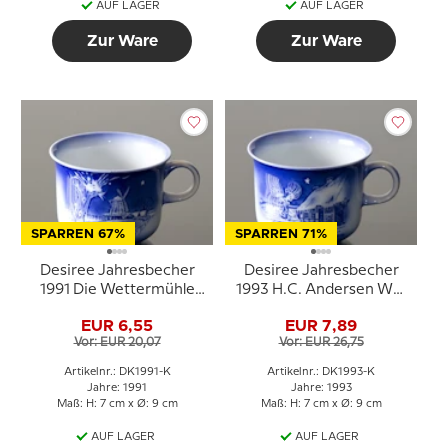
AUF LAGER
AUF LAGER
Zur Ware
Zur Ware
SPARREN 67%
SPARREN 71%
Desiree Jahresbecher
Desiree Jahresbecher
1991 Die Wettermühle
1993 H.C. Andersen Was
H.C. Andersen Tasse
der Vater tut
EUR 6,55
EUR 7,89
Vor: EUR 20,07
Vor: EUR 26,75
Artikelnr.: DK1991-K
Artikelnr.: DK1993-K
Jahre: 1991
Jahre: 1993
Maß: H: 7 cm x Ø: 9 cm
Maß: H: 7 cm x Ø: 9 cm
AUF LAGER
AUF LAGER