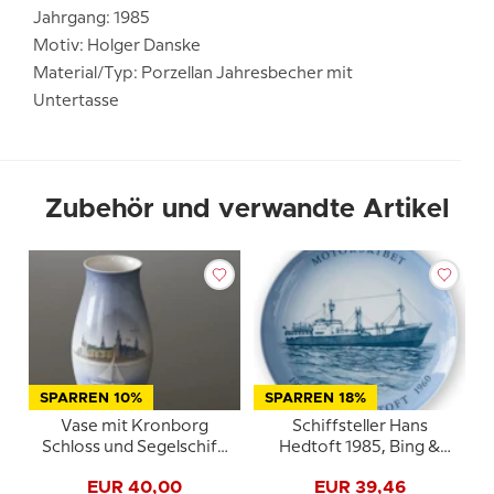
Jahrgang: 1985
Motiv: Holger Danske
Material/Typ: Porzellan Jahresbecher mit
Untertasse
Zubehör und verwandte Artikel
SPARREN 10%
SPARREN 18%
Vase mit Kronborg
Schiffsteller Hans
Schloss und Segelschiff,
Hedtoft 1985, Bing &
Bing & Gröndahl Nr.
Gröndahl
EUR 40,00
EUR 39,46
1302-6247