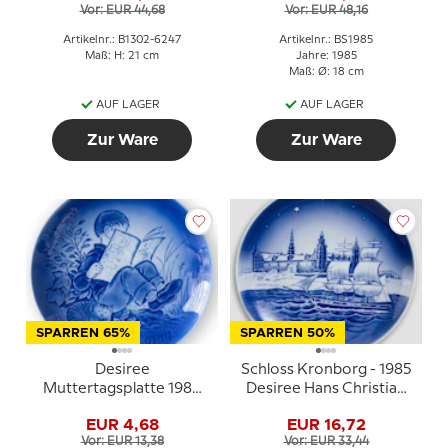
Vor: EUR 44,68
Vor: EUR 48,16
Artikelnr.: B1302-6247
Artikelnr.: BS1985
Maß: H: 21 cm
Jahre: 1985
Maß: Ø: 18 cm
AUF LAGER
AUF LAGER
Zur Ware
Zur Ware
SPARREN 65%
SPARREN 50%
Desiree
Schloss Kronborg - 1985
Muttertagsplatte 1985
Desiree Hans Christian
Eine stille Stunde Mads
Andersen
EUR 4,68
EUR 16,72
Stage
Weihnachtsteller,
Vor: EUR 13,38
Vor: EUR 33,44
Kuchenteller