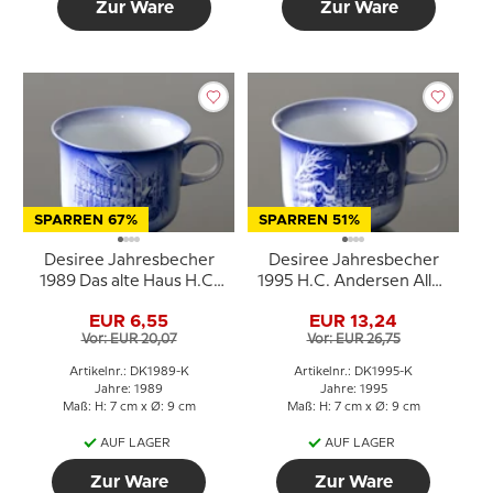
Zur Ware
Zur Ware
SPARREN 67%
SPARREN 51%
Desiree Jahresbecher
Desiree Jahresbecher
1989 Das alte Haus H.C.
1995 H.C. Andersen Alles
Andersen Becher
an seinem rechten Platz
EUR 6,55
EUR 13,24
Vor: EUR 20,07
Vor: EUR 26,75
Artikelnr.: DK1989-K
Artikelnr.: DK1995-K
Jahre: 1989
Jahre: 1995
Maß: H: 7 cm x Ø: 9 cm
Maß: H: 7 cm x Ø: 9 cm
AUF LAGER
AUF LAGER
Zur Ware
Zur Ware