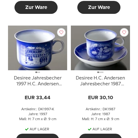
Zur Ware
Zur Ware
Desiree Jahresbecher
Desiree H.C. Andersen
1997 H.C. Andersen
Jahresbecher 1987
Mein Lebensmärchen
Däumelinchen mit
Untertasse
EUR 33,44
EUR 30,10
Artikelnr.: DK1997-K
Artikelnr.: DK1987
Jahre: 1997
Jahre: 1987
Maß: H: 7 cm x Ø: 9 cm
Maß: H: 7 cm x Ø: 9 cm
AUF LAGER
AUF LAGER