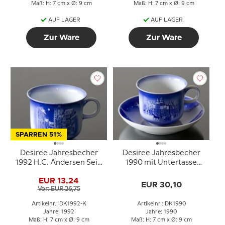
Maß: H: 7 cm x Ø: 9 cm
Maß: H: 7 cm x Ø: 9 cm
AUF LAGER
AUF LAGER
Zur Ware
Zur Ware
SPARREN 51%
Desiree Jahresbecher
Desiree Jahresbecher
1992 H.C. Andersen Sein
1990 mit Untertasse
oder nicht sein
Schloss Rosenborg
EUR 13,24
EUR 30,10
Vor: EUR 26,75
Artikelnr.: DK1992-K
Artikelnr.: DK1990
Jahre: 1992
Jahre: 1990
Maß: H: 7 cm x Ø: 9 cm
Maß: H: 7 cm x Ø: 9 cm