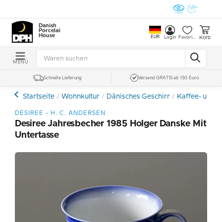
Danish
Porcelain
House
EUR
Korb
Login
Favoriten
MENÜ
Schnelle Lieferung
Versand GRATIS ab 150 Euro
Startseite
Wohnkultur
Dänisches Geschirr
Kaffee- und E
DESIREE - H. C. ANDERSEN
Desiree Jahresbecher 1985 Holger Danske Mit
Untertasse