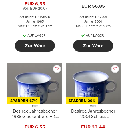
EUR 6,55
Untertasse
EUR 56,85
Vor: EUR 20,07
Artikelnr.: DK1985-K
Artikelnr.: DK2001
Jahre: 1985
Jahre: 2001
Maß: H: 7 cm x Ø: 9 cm
Maß: H: 7 cm x Ø: 9 cm
AUF LAGER
AUF LAGER
Zur Ware
Zur Ware
SPARREN 67%
SPARREN 29%
Desiree Jahresbecher
Desiree Jahresbecher
1988 Glockentiefe H.C.
2001 Schloss
Andersen Becher
Fredensborg H.C.
EUR 6,55
EUR 33,44
Andersen Becher