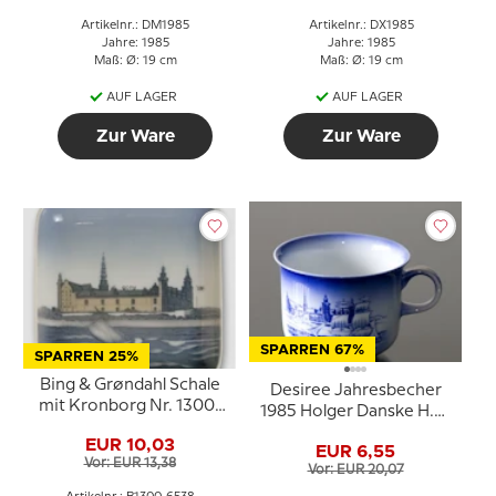
Artikelnr.: DM1985
Artikelnr.: DX1985
Jahre: 1985
Jahre: 1985
Maß: Ø: 19 cm
Maß: Ø: 19 cm
AUF LAGER
AUF LAGER
Zur Ware
Zur Ware
SPARREN 67%
SPARREN 25%
Bing & Grøndahl Schale
Desiree Jahresbecher
mit Kronborg Nr. 1300-
1985 Holger Danske H.C.
6538
Andersen Tasse
EUR 10,03
EUR 6,55
Vor: EUR 13,38
Vor: EUR 20,07