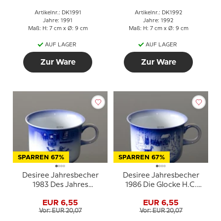
Artikelnr.: DK1991
Artikelnr.: DK1992
Jahre: 1991
Jahre: 1992
Maß: H: 7 cm x Ø: 9 cm
Maß: H: 7 cm x Ø: 9 cm
AUF LAGER
AUF LAGER
Zur Ware
Zur Ware
SPARREN 67%
SPARREN 67%
Desiree Jahresbecher
Desiree Jahresbecher
1983 Des Jahres
1986 Die Glocke H.C.
Geschichte H.C.
Andersen Tasse
EUR 6,55
EUR 6,55
Andersen Becher
Vor: EUR 20,07
Vor: EUR 20,07