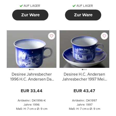
AUF LAGER
AUF LAGER
Zur Ware
Zur Ware
Desiree Jahresbecher
Desiree H.C. Andersen
1996 H.C. Andersen Das
Jahresbecher 1997 Mein
Schneeglöckchen
Lebensabenteuer mit
Untertasse
EUR 33,44
EUR 43,47
Artikelnr.: DK1996-K
Artikelnr.: DK1997
Jahre: 1996
Jahre: 1997
Maß: H: 7 cm x Ø: 9 cm
Maß: H: 7 cm x Ø: 9 cm