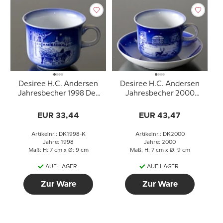
Desiree H.C. Andersen
Desiree H.C. Andersen
Jahresbecher 1998 Der
Jahresbecher 2000
Gärtner und die
Eremitagen mit
Herrschaft
Untertasse
EUR 33,44
EUR 43,47
Artikelnr.: DK1998-K
Artikelnr.: DK2000
Jahre: 1998
Jahre: 2000
Maß: H: 7 cm x Ø: 9 cm
Maß: H: 7 cm x Ø: 9 cm
AUF LAGER
AUF LAGER
Zur Ware
Zur Ware