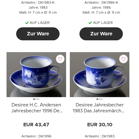
Artikelnr.: DK1983-K
Artikelnr.: DK1986-K
Jahre: 1983
Jahre: 1986
Maß: H: 7 cm x Ø: 9 cm
Maß: H: 7 cm x Ø: 9 cm
AUF LAGER
AUF LAGER
Zur Ware
Zur Ware
Desiree H.C. Andersen
Desiree Jahresbecher
Jahresbecher 1996 Der
1983 Das Jahresmärchen
Schneeglöckchen mit
mit Untertasse
Untertasse
EUR 43,47
EUR 30,10
Artikelnr.: DK1996
Artikelnr.: DK1983