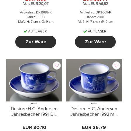
Vor: EUR 20,07
Vor: EUR 46,82
Artikelnr.: DK1988-K
Artikelnr.: DK2001-K
Jahre: 1988
Jahre: 2001
Maß: H: 7 cm x Ø: 9 cm
Maß: H: 7 cm x Ø: 9 cm
AUF LAGER
AUF LAGER
Zur Ware
Zur Ware
Desiree H.C. Andersen
Desiree H.C. Andersen
Jahresbecher 1991 Die
Jahresbecher 1992 mit
Windmühle mit
Untertasse Sein oder
Untertasse
nicht sein
EUR 30,10
EUR 36,79