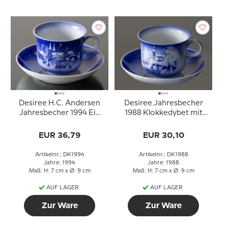
Desiree H.C. Andersen
Desiree Jahresbecher
Jahresbecher 1994 Ein
1988 Klokkedybet mit
Stück Perlenschnur
Untertasse
EUR 36,79
EUR 30,10
Artikelnr.: DK1994
Artikelnr.: DK1988
Jahre: 1994
Jahre: 1988
Maß: H: 7 cm x Ø: 9 cm
Maß: H: 7 cm x Ø: 9 cm
AUF LAGER
AUF LAGER
Zur Ware
Zur Ware