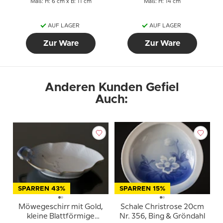
Maß: H: 6 cm x B: 11 cm
Maß: H: 14 cm
AUF LAGER
AUF LAGER
Zur Ware
Zur Ware
Anderen Kunden Gefiel
Auch:
SPARREN 43%
SPARREN 15%
Möwegeschirr mit Gold,
Schale Christrose 20cm
kleine Blattförmige
Nr. 356, Bing & Gröndahl