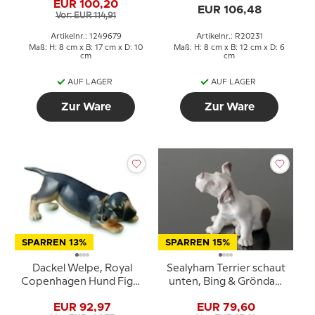
EUR 100,20
Hundefigur Nr. 20231
EUR 106,48
Vor: EUR 114,91
Artikelnr.: 1249679
Artikelnr.: R20231
Maß: H: 8 cm x B: 17 cm x D: 10
Maß: H: 8 cm x B: 12 cm x D: 6
cm
cm
AUF LAGER
AUF LAGER
Zur Ware
Zur Ware
SPARREN 13%
SPARREN 15%
Dackel Welpe, Royal
Sealyham Terrier schaut
Copenhagen Hund Figur
unten, Bing & Gröndahl
Nr. 681
Hund Figur Nr. 2028
EUR 92,97
EUR 79,60