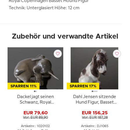
Royal Copenhagen Basset Hound Figur
Technik: Unterglasiert Höhe: 12 cm
Zubehör und verwandte Artikel
SPARREN 11%
SPARREN 17%
Dackel jagt seinen
Dahl Jensen sitzende
Schwanz, Royal
Hund Figur, Basset
Copenhagen Figur Nr.
Hound, 14,5 cm
EUR 79,60
EUR 156,25
1407 oder 102
Vor: EUR 89,90
Vor: EUR 187,28
Artikelnr.: 1020102
Artikelnr.: DJ1065