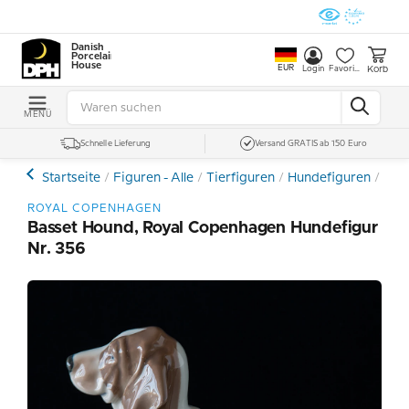
Danish
Porcelain
House
EUR
Korb
Login
Favoriten
MENÜ
Schnelle Lieferung
Versand GRATIS ab 150 Euro
Startseite
Figuren - Alle
Tierfiguren
Hundefiguren
Bas
ROYAL COPENHAGEN
Basset Hound, Royal Copenhagen Hundefigur
Nr. 356