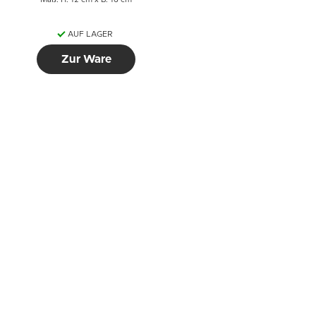
Maß: H: 12 cm x B: 16 cm
AUF LAGER
Zur Ware