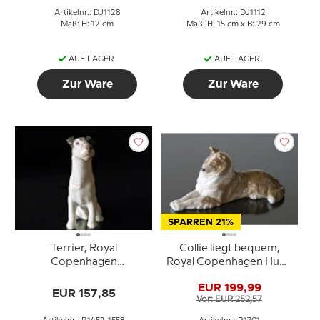
Artikelnr.: DJ1128
Artikelnr.: DJ1112
Maß: H: 12 cm
Maß: H: 15 cm x B: 29 cm
AUF LAGER
AUF LAGER
Zur Ware
Zur Ware
SPARREN 21%
Terrier, Royal
Collie liegt bequem,
Copenhagen
Royal Copenhagen Hund
Hundefigur Nr. 1452-
Figur Nr. 1701
EUR 199,99
1558
EUR 157,85
Vor: EUR 252,57