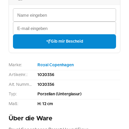
Gib mir Bescheid
Marke:
Royal Copenhagen
Artikelnr.:
1020356
Alt. Nummer:
1020356
Typ:
Porzellan (Unterglasur)
Maß:
H: 12 cm
Über die Ware