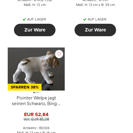
Artikelnr.: R1452-1558
Artikelnr.: R1701
Maß: H: 12 cm
Maß: H: 13 cm x B: 29 cm
AUF LAGER
AUF LAGER
Zur Ware
Zur Ware
SPARREN 38%
Pointer Welpe jagt
seinen Schwanz, Bing &
Gröndahl Hund Figur Nr.
EUR 52,84
2026 oder 444
Vor: EUR 85,08
Artikelnr.: B2026