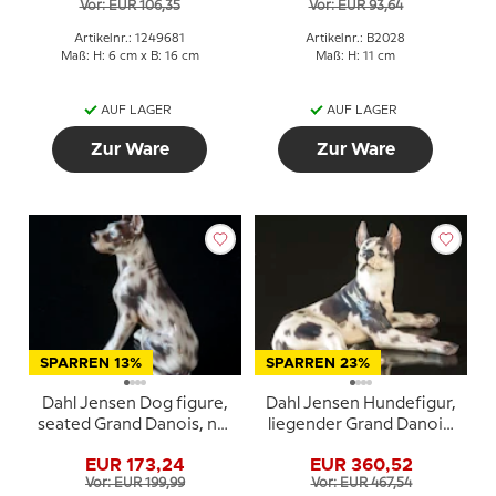
Vor: EUR 106,35
Vor: EUR 93,64
Artikelnr.: 1249681
Artikelnr.: B2028
Maß: H: 6 cm x B: 16 cm
Maß: H: 11 cm
AUF LAGER
AUF LAGER
Zur Ware
Zur Ware
SPARREN 13%
SPARREN 23%
Dahl Jensen Dog figure,
Dahl Jensen Hundefigur,
seated Grand Danois, no.
liegender Grand Danois,
1128
Nr. 1112
EUR 173,24
EUR 360,52
Vor: EUR 199,99
Vor: EUR 467,54