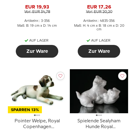
Schale 19cm, Bing &
EUR 19,93
EUR 17,26
Gröndahl Nr. 356 oder
Vor: EUR 34,78
Vor: EUR 20,20
198
Artikelnr.: 3-356
Artikelnr.: 4835-356
Maß: B: 19 cm x D: 14 cm
Maß: H: 4 cm x B: 18 cm x D: 20
cm
AUF LAGER
AUF LAGER
Zur Ware
Zur Ware
SPARREN 13%
Pointer Welpe, Royal
Spielende Sealyham
Copenhagen
Hunde Royal
Hundefigur Nr. 679
Copenhagen