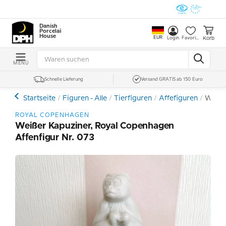
Danish
Porcelain
House
EUR
Korb
Login
Favoriten
MENÜ
Schnelle Lieferung
Versand GRATIS ab 150 Euro
Startseite
Figuren - Alle
Tierfiguren
Affefiguren
Weiße
ROYAL COPENHAGEN
Weißer Kapuziner, Royal Copenhagen
Affenfigur Nr. 073