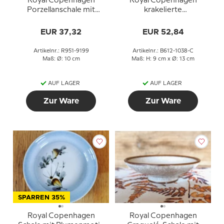
Royal Copenhagen
Royal Copenhagen
Porzellanschale mit
krakelierte
Blume
Porzellantasse mit
Blumenmotiv
EUR 37,32
EUR 52,84
Artikelnr.: R951-9199
Artikelnr.: B612-1038-C
Maß: Ø: 10 cm
Maß: H: 9 cm x Ø: 13 cm
AUF LAGER
AUF LAGER
Zur Ware
Zur Ware
SPARREN 35%
Royal Copenhagen
Royal Copenhagen