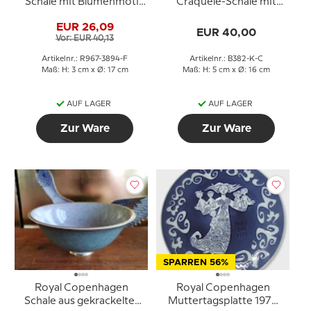
Schale mit Blumenmotiv
Craquelé-Schale mit
in blauer Glasur
braunem Rand
EUR 26,09
EUR 40,00
Vor: EUR 40,13
Artikelnr.: R967-3894-F
Artikelnr.: B382-K-C
Maß: H: 3 cm x Ø: 17 cm
Maß: H: 5 cm x Ø: 16 cm
AUF LAGER
AUF LAGER
Zur Ware
Zur Ware
SPARREN 56%
Royal Copenhagen
Royal Copenhagen
Schale aus gekrackelter
Muttertagsplatte 1972