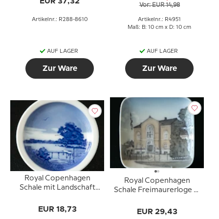
EUR 37,32
Vor: EUR 14,98
Artikelnr.: R288-8610
Artikelnr.: R4951
Maß: B: 10 cm x D: 10 cm
AUF LAGER
AUF LAGER
Zur Ware
Zur Ware
Royal Copenhagen
Royal Copenhagen
Schale mit Landschaft
Schale Freimaurerloge in
Nr. 3610
Odense Nr. 3502
EUR 18,73
EUR 29,43