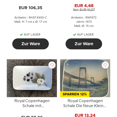
Fayence in Grün und
Orientalische Mutter
EUR 4,68
Grau
EUR 106,35
Vor: EUR 10,57
Artikelnr.: R457-XXXX-C
Artikelnr.: RM1972
Maß: H: 7 cm x Ø: 17 cm
Jahre: 1972
Maß: Ø: 15 cm
AUF LAGER
AUF LAGER
Zur Ware
Zur Ware
SPARREN 12%
Royal Copenhagen
Royal Copenhagen
Schale mit
Schale Die Neue Kleine-
Brombeermotiv aus
Belt-Brücke Nr. 4951
EUR 13,24
Porzellan