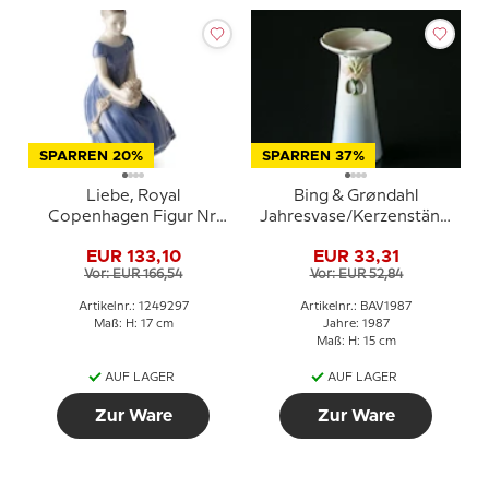
SPARREN 20%
SPARREN 37%
Liebe, Royal
Bing & Grøndahl
Copenhagen Figur Nr.
Jahresvase/Kerzenständer
297
1987
EUR 133,10
EUR 33,31
Vor: EUR 166,54
Vor: EUR 52,84
Artikelnr.: 1249297
Artikelnr.: BAV1987
Maß: H: 17 cm
Jahre: 1987
Maß: H: 15 cm
AUF LAGER
AUF LAGER
Zur Ware
Zur Ware