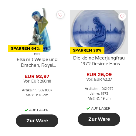
SPARREN 64%
SPARREN 38%
Die kleine Meerjungfrau
Elsa mit Welpe und
- 1972 Desiree Hans
Drachen, Royal
Christian Andersen
Copenhagen Figur Nr.
EUR 26,09
Weihnachtsteller
EUR 92,97
007
Vor: EUR 42,27
Vor: EUR 260,18
Artikelnr.: DX1972
Artikelnr.: 5021007
Jahre: 1972
Maß: H: 16 cm
Maß: Ø: 19 cm
AUF LAGER
AUF LAGER
Zur Ware
Zur Ware