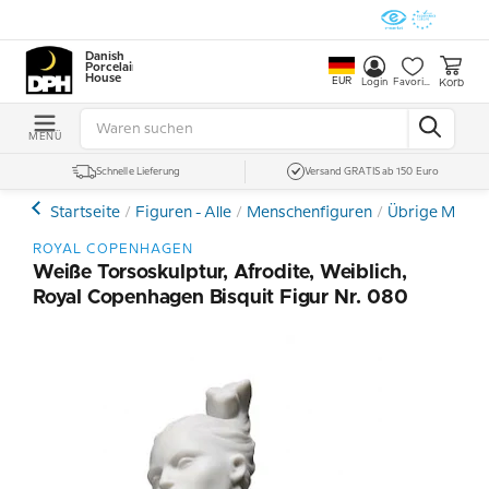
Danish
Porcelain
House
EUR
Korb
Login
Favoriten
MENÜ
Schnelle Lieferung
Versand GRATIS ab 150 Euro
Startseite
Figuren - Alle
Menschenfiguren
Übrige Mensc
ROYAL COPENHAGEN
Weiße Torsoskulptur, Afrodite, Weiblich,
Royal Copenhagen Bisquit Figur Nr. 080