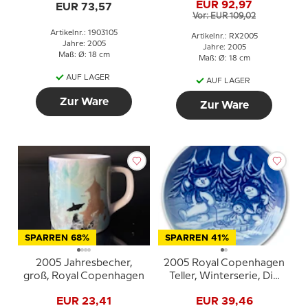
EUR 92,97
EUR 73,57
Weihnachtsteller
Vor: EUR 109,02
Artikelnr.: 1903105
Artikelnr.: RX2005
Jahre: 2005
Jahre: 2005
Maß: Ø: 18 cm
Maß: Ø: 18 cm
AUF LAGER
AUF LAGER
Zur Ware
Zur Ware
SPARREN 68%
SPARREN 41%
2005 Jahresbecher,
2005 Royal Copenhagen
groß, Royal Copenhagen
Teller, Winterserie, Die
Schneemänner auf
EUR 23,41
EUR 39,46
einem Ausflug im Wald