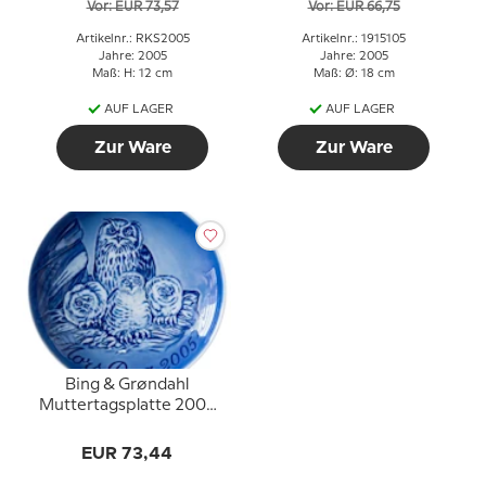
Vor: EUR 73,57
Vor: EUR 66,75
bei Mondlicht, 2005
Artikelnr.: RKS2005
Artikelnr.: 1915105
Jahre: 2005
Jahre: 2005
Maß: H: 12 cm
Maß: Ø: 18 cm
AUF LAGER
AUF LAGER
Zur Ware
Zur Ware
Bing & Grøndahl
Muttertagsplatte 2005
Uhu mit Jungen
EUR 73,44