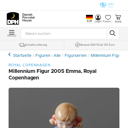
Danish
Porcelain
House
EUR
Korb
Login
Favoriten
MENÜ
Schnelle Lieferung
Versand GRATIS ab 150 Euro
Startseite
Figuren - Alle
Figurserien
Millennium Figuren
ROYAL COPENHAGEN
Millennium Figur 2005 Emma, Royal
Copenhagen