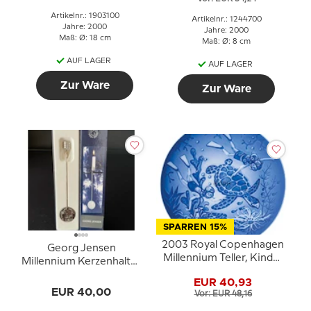
Artikelnr.: 1903100
Artikelnr.: 1244700
Jahre: 2000
Jahre: 2000
Maß: Ø: 18 cm
Maß: Ø: 8 cm
AUF LAGER
AUF LAGER
Zur Ware
Zur Ware
SPARREN 15%
2003 Royal Copenhagen
Georg Jensen
Millennium Teller, Kinder
Millennium Kerzenhalter
tauchen mit Schildkröte
2000 - PALLADIUM
EUR 40,93
EUR 40,00
Vor: EUR 48,16