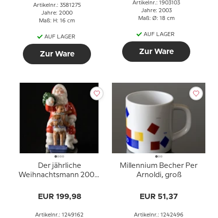
Artikelnr.: 1903103
Artikelnr.: 3581275
Jahre: 2003
Jahre: 2000
Maß: Ø: 18 cm
Maß: H: 16 cm
AUF LAGER
AUF LAGER
Zur Ware
Zur Ware
Der jährliche
Millennium Becher Per
Weihnachtsmann 2005,
Arnoldi, groß
Der Weihnachtsmann
auf dem Schaukelpferd,
EUR 199,98
EUR 51,37
Royal Copenhagen
Artikelnr.: 1249162
Artikelnr.: 1242496