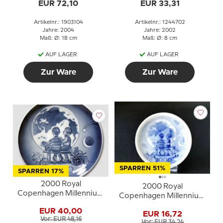
EUR 72,10
EUR 33,31
Artikelnr.: 1903104
Artikelnr.: 1244702
Jahre: 2004
Jahre: 2002
Maß: Ø: 18 cm
Maß: Ø: 8 cm
AUF LAGER
AUF LAGER
Zur Ware
Zur Ware
SPARREN 51%
SPARREN 17%
2000 Royal
2000 Royal
Copenhagen Millennium
Copenhagen Millennium
Teller Kinder, Erde und
Plakette
EUR 40,00
Mond
EUR 16,72
Vor: EUR 48,16
Vor: EUR 34,24