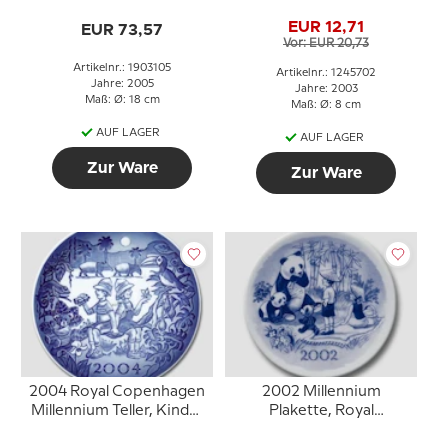
Copenhagen
EUR 12,71
EUR 73,57
Vor: EUR 20,73
Artikelnr.: 1903105
Artikelnr.: 1245702
Jahre: 2005
Jahre: 2003
Maß: Ø: 18 cm
Maß: Ø: 8 cm
AUF LAGER
AUF LAGER
Zur Ware
Zur Ware
2004 Royal Copenhagen
2002 Millennium
Millennium Teller, Kinder
Plakette, Royal
auf Safari
Copenhagen