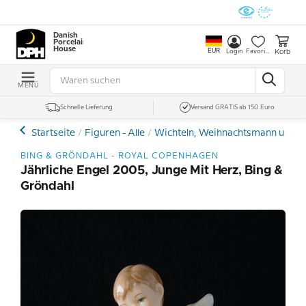
Danish
Porcelain
House
EUR
Korb
Login
Favoriten
MENÜ
Schnelle Lieferung
Versand GRATIS ab 150 Euro
Startseite
Figuren - Alle
Wichteln, Weihnachtsmann und E
BING & GRÖNDAHL - ROYAL COPENHAGEN
Jährliche Engel 2005, Junge Mit Herz, Bing &
Gröndahl