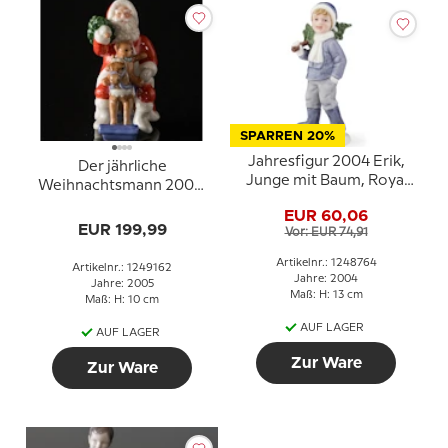
SPARREN 20%
Jahresfigur 2004 Erik,
Der jährliche
Junge mit Baum, Royal
Weihnachtsmann 2005,
Copenhagen
Der Weihnachtsmann
EUR 60,06
auf dem Schaukelpferd,
EUR 199,99
Vor: EUR 74,91
Royal Copenhagen
Artikelnr.: 1248764
Artikelnr.: 1249162
Jahre: 2004
Jahre: 2005
Maß: H: 13 cm
Maß: H: 10 cm
AUF LAGER
AUF LAGER
Zur Ware
Zur Ware