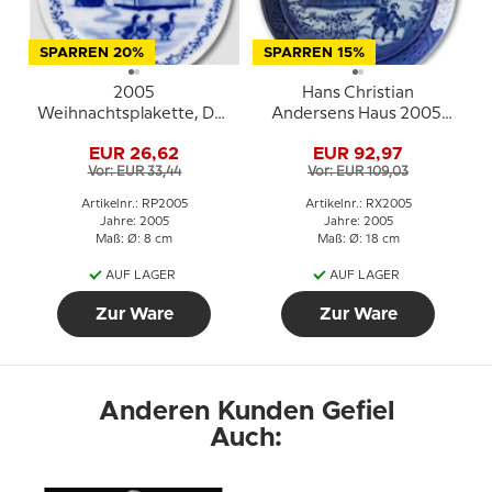
SPARREN 20%
SPARREN 15%
2005
Hans Christian
Weihnachtsplakette, Das
Andersens Haus 2005,
alte Fischerdorf in
Royal Copenhagen
EUR 26,62
EUR 92,97
Dragør, Royal
Weihnachtsteller
Vor: EUR 33,44
Vor: EUR 109,03
Copenhagen
Artikelnr.: RP2005
Artikelnr.: RX2005
Jahre: 2005
Jahre: 2005
Maß: Ø: 8 cm
Maß: Ø: 18 cm
AUF LAGER
AUF LAGER
Zur Ware
Zur Ware
Anderen Kunden Gefiel
Auch: