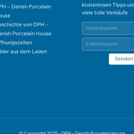
kostenlosen Tipps un
PH – Danish Porcelain
viele tolle Verkäufe
ouse
eschichte von DPH –
anish Porcelain House
ffnungszeiten
ilder aus dem Laden
Senden
© Copyright 2025 - DPH – Danish Porcelain House