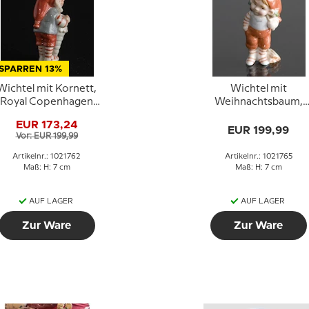
SPARREN 13%
Wichtel mit Kornett,
Wichtel mit
Royal Copenhagen
Weihnachtsbaum,
Weihnachtsfigur Nr.
Royal Copenhagen
EUR 173,24
762
Figur Nr. 765
EUR 199,99
Vor: EUR 199,99
Artikelnr.: 1021762
Artikelnr.: 1021765
Maß: H: 7 cm
Maß: H: 7 cm
AUF LAGER
AUF LAGER
Zur Ware
Zur Ware