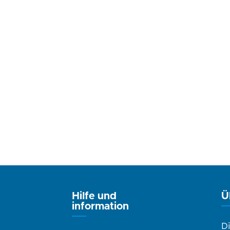
Hilfe und
Ü
information
D