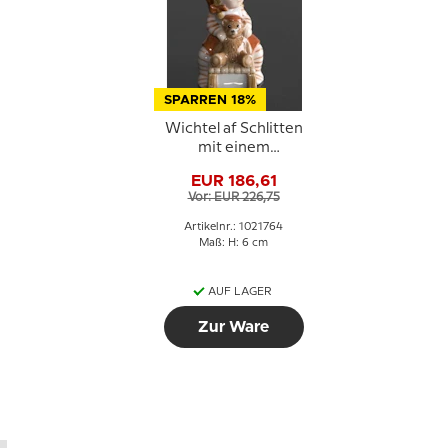
SPARREN 18%
Wichtel af Schlitten
mit einem
Teddybären, Royal
EUR 186,61
Copenhagen
Vor: EUR 226,75
Weihnachtsfigur Nr.
764
Artikelnr.: 1021764
Maß: H: 6 cm
AUF LAGER
Zur Ware