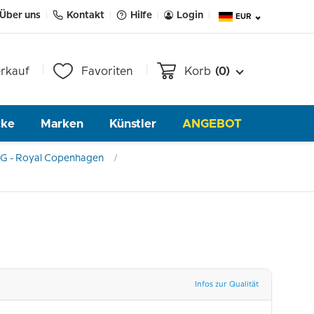
Über uns
Kontakt
Hilfe
Login
EUR
rkauf
Favoriten
Korb
(0)
cke
Marken
Künstler
ANGEBOT
&G - Royal Copenhagen
Infos zur Qualität