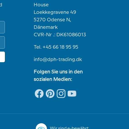
d
House
Loekkegravene 49
5270 Odense N,
Dänemark
CVR-Nr .: DK61086013
Tel. +45 66 18 95 95
info@dph-trading.dk
Folgen Sie uns in den
sozialen Medien:
Wir sind e-bewährt