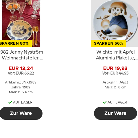
SPARREN 80%
SPARREN 56%
1982 Jenny Nyström
Wichtel mit Apfel
Weihnachtsteller,
Aluminia Plakette,
Wichtel mit Milchreis
Frohe Weihnachten
EUR 13,24
EUR 19,93
Vor: EUR 66,22
Vor: EUR 44,95
Artikelnr.: JNX1982
Artikelnr.: AGJ3
Jahre: 1982
Maß: Ø: 8 cm
Maß: Ø: 24 cm
AUF LAGER
AUF LAGER
Zur Ware
Zur Ware