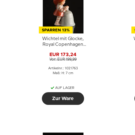
SPARREN 13%
Wichtel mit Glocke,
Royal Copenhagen
Weihnachtsfigur Nr.
EUR 173,24
763
Vor: EUR 199,99
Artikelnr.: 1021763
Maß: H: 7 cm
AUF LAGER
Zur Ware