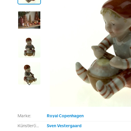
Marke:
Royal Copenhagen
Künstler(in):
Sven Vestergaard