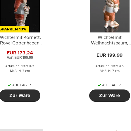
SPARREN 13%
Wichtel mit Kornett,
Wichtel mit
Royal Copenhagen
Weihnachtsbaum,
Weihnachtsfigur Nr.
Royal Copenhagen
EUR 173,24
762
Figur Nr. 765
EUR 199,99
Vor: EUR 199,99
Artikelnr.: 1021762
Artikelnr.: 1021765
Maß: H: 7 cm
Maß: H: 7 cm
AUF LAGER
AUF LAGER
Zur Ware
Zur Ware