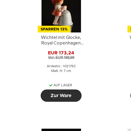
SPARREN 13%
Wichtel mit Glocke,
Royal Copenhagen
Weihnachtsfigur Nr.
EUR 173,24
763
Vor: EUR 199,99
Artikelnr.: 1021763
Maß: H: 7 cm
AUF LAGER
Zur Ware