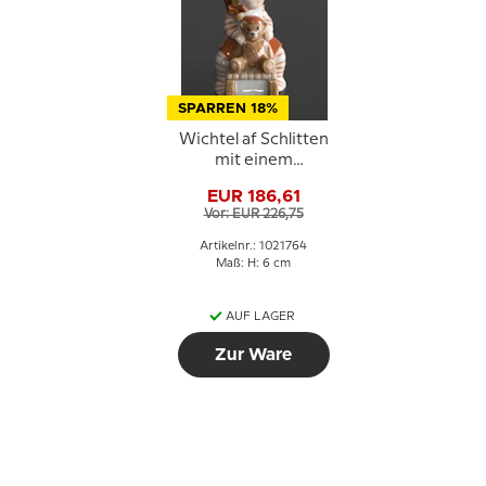
SPARREN 18%
Wichtel af Schlitten
mit einem
Teddybären, Royal
EUR 186,61
Copenhagen
Vor: EUR 226,75
Weihnachtsfigur Nr.
764
Artikelnr.: 1021764
Maß: H: 6 cm
AUF LAGER
Zur Ware