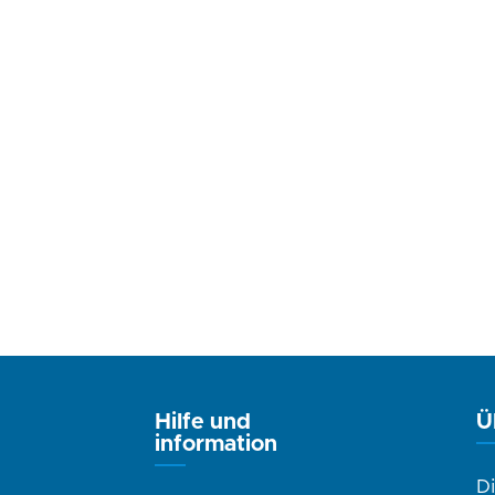
Hilfe und
Ü
information
D