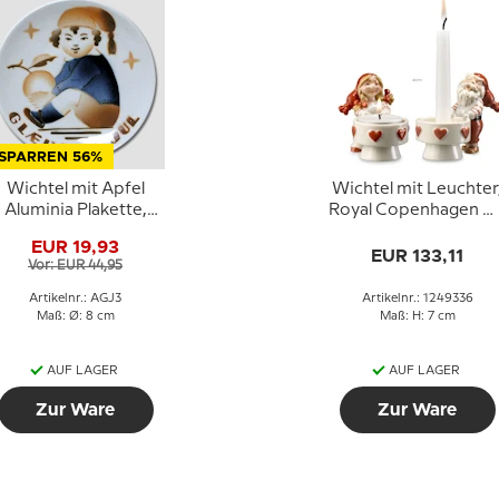
SPARREN 56%
Wichtel mit Apfel
Wichtel mit Leuchter
Aluminia Plakette,
Royal Copenhagen Nr
Frohe Weihnachten
336
EUR 19,93
EUR 133,11
Vor: EUR 44,95
Artikelnr.: AGJ3
Artikelnr.: 1249336
Maß: Ø: 8 cm
Maß: H: 7 cm
AUF LAGER
AUF LAGER
Zur Ware
Zur Ware