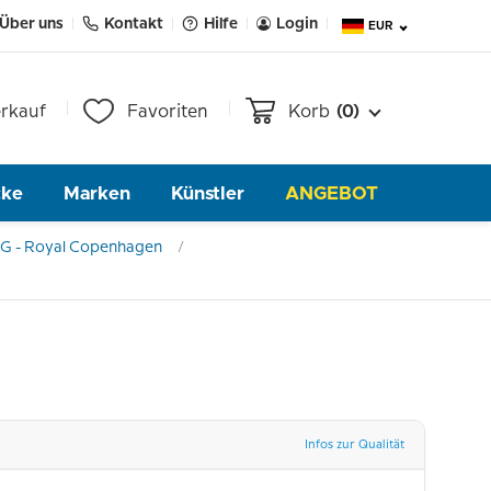
Über uns
Kontakt
Hilfe
Login
EUR
rkauf
Favoriten
Korb
(0)
cke
Marken
Künstler
ANGEBOT
&G - Royal Copenhagen
Infos zur Qualität