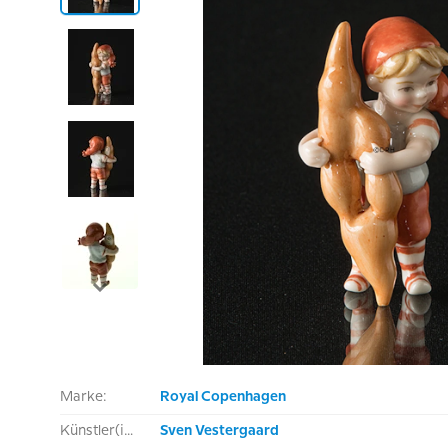
Marke:
Royal Copenhagen
Künstler(in):
Sven Vestergaard