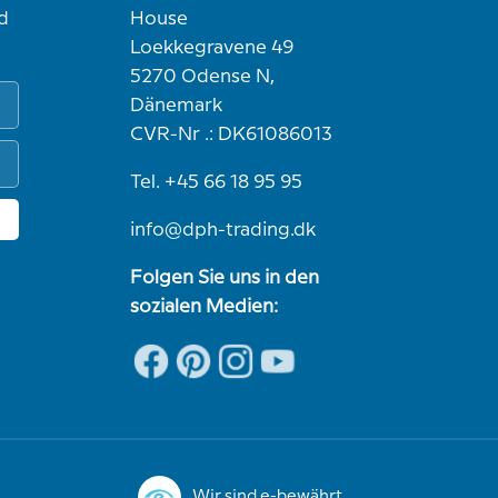
d
House
Loekkegravene 49
5270 Odense N,
Dänemark
CVR-Nr .: DK61086013
Tel. +45 66 18 95 95
info@dph-trading.dk
Folgen Sie uns in den
sozialen Medien:
Wir sind e-bewährt