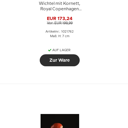
Wichtel mit Kornett,
Royal Copenhagen
Weihnachtsfigur Nr.
EUR 173,24
762
Vor: EUR 199,99
Artikelnr.: 1021762
Maß: H: 7 cm
AUF LAGER
Zur Ware