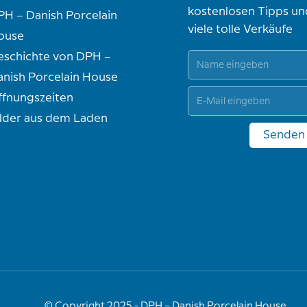
kostenlosen Tipps un
PH – Danish Porcelain
viele tolle Verkäufe
ouse
eschichte von DPH –
anish Porcelain House
ffnungszeiten
ilder aus dem Laden
Senden
© Copyright 2025 - DPH – Danish Porcelain House