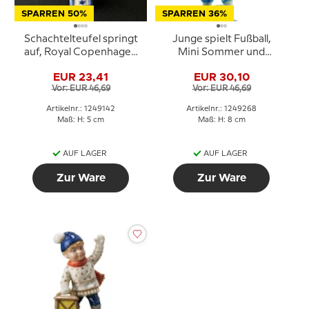
SPARREN 50%
SPARREN 36%
Schachtelteufel springt
Junge spielt Fußball,
auf, Royal Copenhagen
Mini Sommer und
Spielzeugfigur Nr. 142
Winter Kinder, Royal
EUR 23,41
EUR 30,10
Copenhagen Figur Nr.
Vor: EUR 46,69
Vor: EUR 46,69
268
Artikelnr.: 1249142
Artikelnr.: 1249268
Maß: H: 5 cm
Maß: H: 8 cm
AUF LAGER
AUF LAGER
Zur Ware
Zur Ware