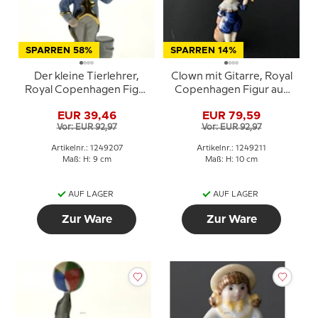
SPARREN 58%
SPARREN 14%
Der kleine Tierlehrer,
Clown mit Gitarre, Royal
Royal Copenhagen Figur
Copenhagen Figur aus
aus der Mini Zirkus
der Mini Zirkus
EUR 39,46
EUR 79,59
Kollektion
Kollektion
Vor: EUR 92,97
Vor: EUR 92,97
Artikelnr.: 1249207
Artikelnr.: 1249211
Maß: H: 9 cm
Maß: H: 10 cm
AUF LAGER
AUF LAGER
Zur Ware
Zur Ware