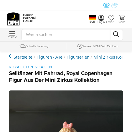
Danish
Porcelain
House
EUR
Korb
Login
Favoriten
MENÜ
Schnelle Lieferung
Versand GRATIS ab 150 Euro
Startseite
Figuren - Alle
Figurserien
Mini Zirkus Kollekt
ROYAL COPENHAGEN
Seiltänzer Mit Fahrrad, Royal Copenhagen
Figur Aus Der Mini Zirkus Kollektion