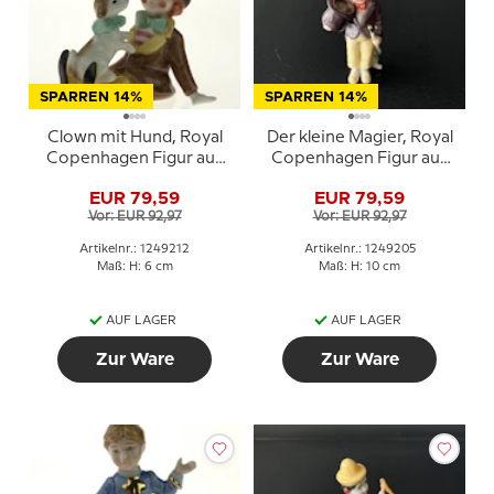
SPARREN 14%
SPARREN 14%
Clown mit Hund, Royal
Der kleine Magier, Royal
Copenhagen Figur aus
Copenhagen Figur aus
der Mini Zirkus
der Mini Zirkus
EUR 79,59
EUR 79,59
Kollektion
Kollektion
Vor: EUR 92,97
Vor: EUR 92,97
Artikelnr.: 1249212
Artikelnr.: 1249205
Maß: H: 6 cm
Maß: H: 10 cm
AUF LAGER
AUF LAGER
Zur Ware
Zur Ware