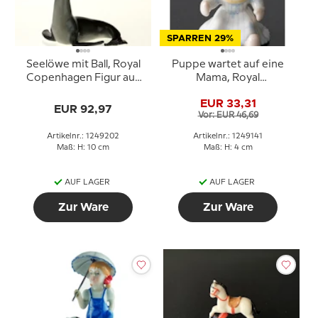
SPARREN 29%
Seelöwe mit Ball, Royal
Puppe wartet auf eine
Copenhagen Figur aus
Mama, Royal
der Mini Zirkus
Copenhagen
EUR 33,31
Kollektion
Spielzeugfigur Nr. 141
EUR 92,97
Vor: EUR 46,69
Artikelnr.: 1249202
Artikelnr.: 1249141
Maß: H: 10 cm
Maß: H: 4 cm
AUF LAGER
AUF LAGER
Zur Ware
Zur Ware