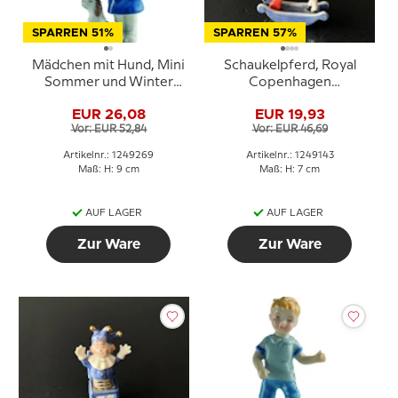
SPARREN 51%
SPARREN 57%
Mädchen mit Hund, Mini
Schaukelpferd, Royal
Sommer und Winter
Copenhagen
Kinder, Royal
Spielzeugfigur Nr. 143
EUR 26,08
EUR 19,93
Copenhagen Figur Nr.
Vor: EUR 52,84
Vor: EUR 46,69
269
Artikelnr.: 1249269
Artikelnr.: 1249143
Maß: H: 9 cm
Maß: H: 7 cm
AUF LAGER
AUF LAGER
Zur Ware
Zur Ware