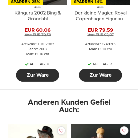
SPARREN 25%
SPARREN 14%
Känguru 2002 Bing &
Der kleine Magier, Royal
Gröndahl
Copenhagen Figur aus
Muttertagsfigur
der Mini Zirkus
EUR 60,06
EUR 79,59
Kollektion
Vor: EUR 79,59
Vor: EUR 92,97
Artikelnr.: BMF2002
Artikelnr.: 1249205
Jahre: 2002
Maß: H: 10 cm
Maß: H: 10 cm
AUF LAGER
AUF LAGER
Zur Ware
Zur Ware
Anderen Kunden Gefiel
Auch: