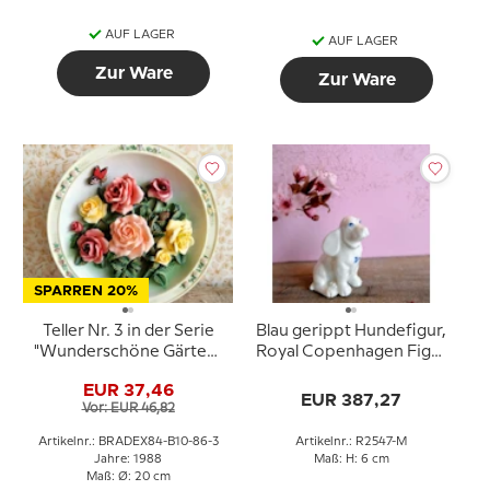
AUF LAGER
AUF LAGER
Zur Ware
Zur Ware
SPARREN 20%
Teller Nr. 3 in der Serie
Blau gerippt Hundefigur,
"Wunderschöne Gärten"
Royal Copenhagen Figur
von Lena Liu, Rosen
Nr. 2547
EUR 37,46
EUR 387,27
Vor: EUR 46,82
Artikelnr.: BRADEX84-B10-86-3
Artikelnr.: R2547-M
Jahre: 1988
Maß: H: 6 cm
Maß: Ø: 20 cm