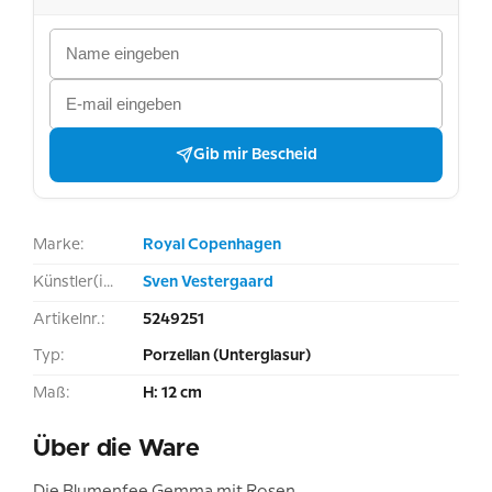
Gib mir Bescheid
Marke:
Royal Copenhagen
Künstler(in):
Sven Vestergaard
Artikelnr.:
5249251
Typ:
Porzellan (Unterglasur)
Maß:
H: 12 cm
Über die Ware
Die Blumenfee Gemma mit Rosen.