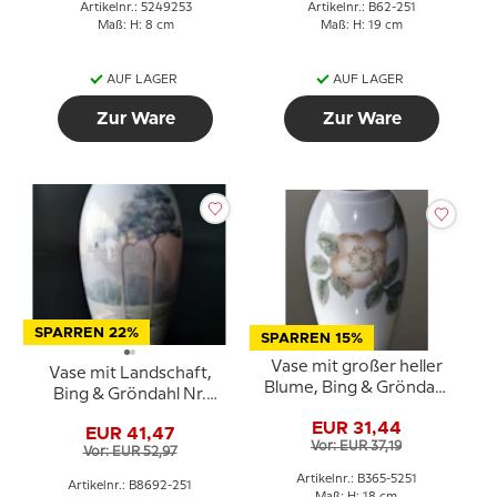
Artikelnr.: 5249253
Artikelnr.: B62-251
Maß: H: 8 cm
Maß: H: 19 cm
AUF LAGER
AUF LAGER
Zur Ware
Zur Ware
SPARREN 22%
SPARREN 15%
Vase mit großer heller
Vase mit Landschaft,
Blume, Bing & Gröndahl
Bing & Gröndahl Nr.
Nr. 365-5251 oder 7904-
8692-251
EUR 31,44
251
EUR 41,47
Vor: EUR 37,19
Vor: EUR 52,97
Artikelnr.: B365-5251
Artikelnr.: B8692-251