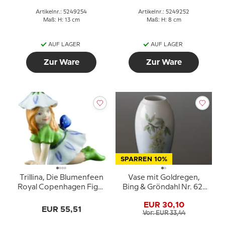
Artikelnr.: 5249254
Artikelnr.: 5249252
Maß: H: 13 cm
Maß: H: 8 cm
AUF LAGER
AUF LAGER
Zur Ware
Zur Ware
SPARREN 10%
Trillina, Die Blumenfeen
Vase mit Goldregen,
Royal Copenhagen Figur
Bing & Gröndahl Nr. 62-
Nr. 253
251 oder 162-5254
EUR 30,10
EUR 55,51
Vor: EUR 33,44