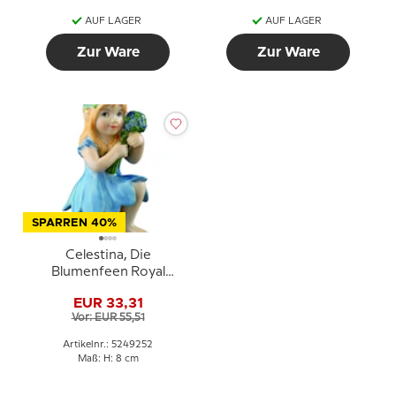
AUF LAGER
AUF LAGER
Zur Ware
Zur Ware
SPARREN 40%
Celestina, Die
Blumenfeen Royal
Copenhagen Figur Nr.
EUR 33,31
252
Vor: EUR 55,51
Artikelnr.: 5249252
Maß: H: 8 cm