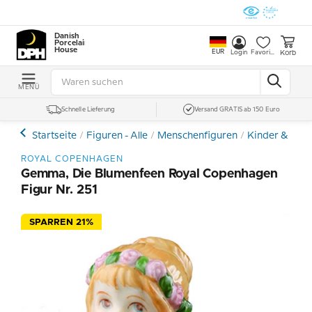
Danish
Porcelain
House
EUR
Korb
Login
Favoriten
MENÜ
Schnelle Lieferung
Versand GRATIS ab 150 Euro
Startseite
Figuren - Alle
Menschenfiguren
Kinder & Tee
ROYAL COPENHAGEN
Gemma, Die Blumenfeen Royal Copenhagen
Figur Nr. 251
SPARREN 21%