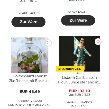
Maß: H: 18 cm
Maß: H: 18 cm
AUF LAGER
AUF LAGER
Zur Ware
Zur Ware
SPARREN 38%
Holmegaard Tourist
Lisbeth Carl Larsson
Glasflasche mit Rose und
Figur, Junge stehend mit
Blumen
Schwedische Flagge,
EUR 133,10
EUR 46,69
Royal Copenhagen Figur
Vor: EUR 213,36
Nr. 003
Artikelnr.: 2430001
Artikelnr.: 1249003
Maß: H: 19 cm x B: 9 cm x D: 7 cm
Maß: H: 17 cm