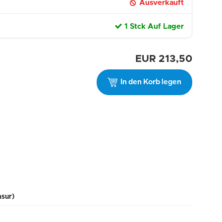
Ausverkauft
1 Stck Auf Lager
EUR
213,50
In den Korb legen
asur)
m