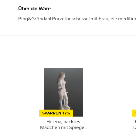
Über die Ware
Bing&Gröndahl Porzellanschüssel mit Frau, die meditier
SPARREN 17%
Helena, nacktes
Mädchen mit Spiegel,
D
Royal Copenhagen