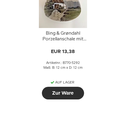
Bing & Grøndahl
Porzellanschale mit
Landschaft Nr. 770-
5292
EUR 13,38
Artikelnr.: B770-5292
Maß: B: 12 cm x D: 12 cm
AUF LAGER
Zur Ware