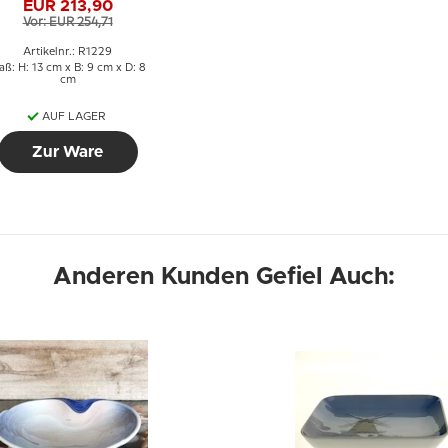
EUR 213,90
Figur Nr. 1229
Vor: EUR 254,71
Artikelnr.: R1229
ß: H: 13 cm x B: 9 cm x D: 8
cm
AUF LAGER
Zur Ware
Anderen Kunden Gefiel Auch: