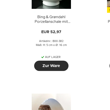
Bing & Grøndahl
Porzellanschale mit
P
Blumen Nr. XX-382
EUR 52,97
Artikelnr.: BXX-382
Maß: H: 5 cm x Ø: 16 cm
AUF LAGER
Zur Ware