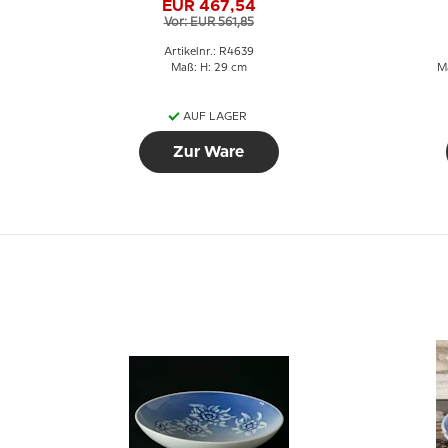
EUR 467,54
Figur Nr. 4639
Vor: EUR 561,85
Artikelnr.: R4639
Maß: H: 29 cm
Ma
AUF LAGER
Zur Ware