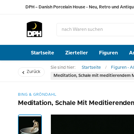
DPH – Danish Porcelain House - Neu, Retro und Antiqu
Startseite
Zierteller
Figuren
A
Sie sind hier:
Startseite
Figuren - Al
Zurück
Meditation, Schale mit meditierendem M
BING & GRÖNDAHL
Meditation, Schale Mit Meditierende