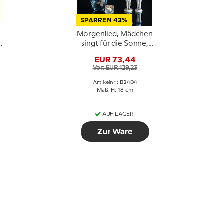
SPARREN 43%
Morgenlied, Mädchen
singt für die Sonne,
Bing & Gröndahl Figur
EUR 73,44
Nr. 2404
Vor: EUR 129,23
Artikelnr.: B2404
Maß: H: 18 cm
AUF LAGER
Zur Ware