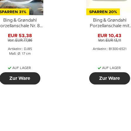
SPARREN 31%
SPARREN 20%
Bing & Grøndahl
Bing & Grøndahl
orzellanschale Nr. 85
Porzellanschale mit
in Blau und Weiß
Mühlenmotiv
EUR 53,38
EUR 10,43
Vor: EUR 77,86
Vor: EUR 13,11
Artikelnr.: DJ85
Artikelnr.: B1300-6521
Maß: Ø: 17 cm
AUF LAGER
AUF LAGER
Zur Ware
Zur Ware