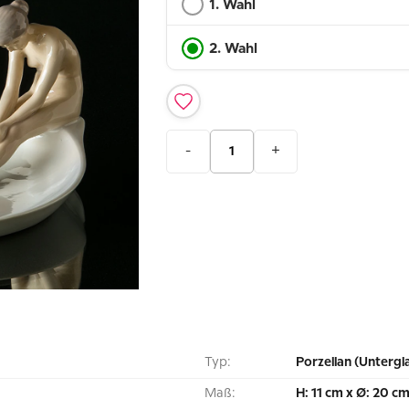
1. Wahl
2. Wahl
-
+
Typ:
Porzellan (Untergl
Maß:
H: 11 cm x Ø: 20 c