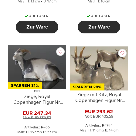
Maß: H: 13 cm x B: 17 cm
Maß: H: 10 cm
AUF LAGER
AUF LAGER
Zur Ware
Zur Ware
SPARREN 31%
SPARREN 28%
Ziege mit Kitz, Royal
Ziege, Royal
Copenhagen Figur Nr.
Copenhagen Figur Nr.
4744
466
EUR 293,62
EUR 247,34
Vor: EUR 405,59
Vor: EUR 359,57
Artikelnr.: R4744
Artikelnr.: R466
Maß: H: 11 cm x B: 14 cm
Maß: H: 15 cm x B: 27 cm