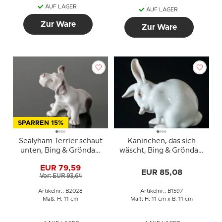
AUF LAGER
AUF LAGER
Zur Ware
Zur Ware
SPARREN 15%
Sealyham Terrier schaut
Kaninchen, das sich
unten, Bing & Gröndahl
wäscht, Bing & Gröndahl
Hund Figur Nr. 2028
Figur Nr. 1597
EUR 79,59
EUR 85,08
Vor: EUR 93,64
Artikelnr.: B2028
Artikelnr.: B1597
Maß: H: 11 cm
Maß: H: 11 cm x B: 11 cm