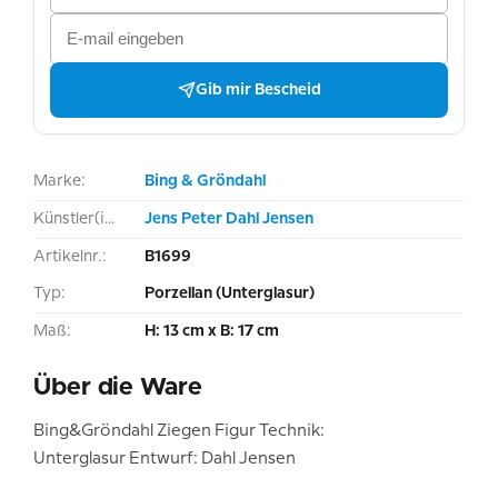
Gib mir Bescheid
Marke:
Bing & Gröndahl
Künstler(in):
Jens Peter Dahl Jensen
Artikelnr.:
B1699
Typ:
Porzellan (Unterglasur)
Maß:
H: 13 cm x B: 17 cm
Über die Ware
Bing&Gröndahl Ziegen Figur Technik:
Unterglasur Entwurf: Dahl Jensen