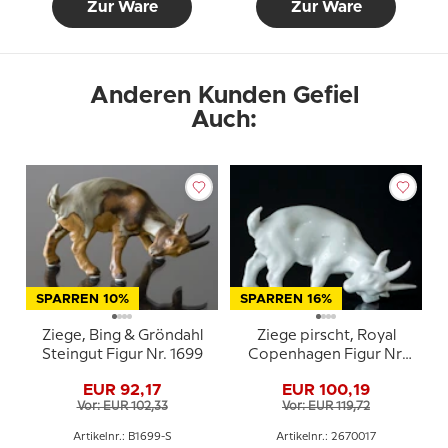
Zur Ware
Zur Ware
Anderen Kunden Gefiel
Auch:
SPARREN 10%
SPARREN 16%
Ziege, Bing & Gröndahl
Ziege pirscht, Royal
Steingut Figur Nr. 1699
Copenhagen Figur Nr.
017
EUR 92,17
EUR 100,19
Vor: EUR 102,33
Vor: EUR 119,72
Artikelnr.: B1699-S
Artikelnr.: 2670017