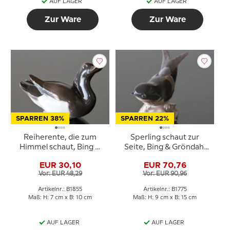
AUF LAGER
AUF LAGER
Zur Ware
Zur Ware
SPARREN 38%
SPARREN 22%
Reiherente, die zum
Sperling schaut zur
Himmel schaut, Bing &
Seite, Bing & Gröndahl
Gröndahl Vogelfigur Nr.
Vogelfigur Nr. 1775
EUR 30,10
EUR 70,76
1855
Vor: EUR 48,29
Vor: EUR 90,96
Artikelnr.: B1855
Artikelnr.: B1775
Maß: H: 7 cm x B: 10 cm
Maß: H: 9 cm x B: 15 cm
AUF LAGER
AUF LAGER