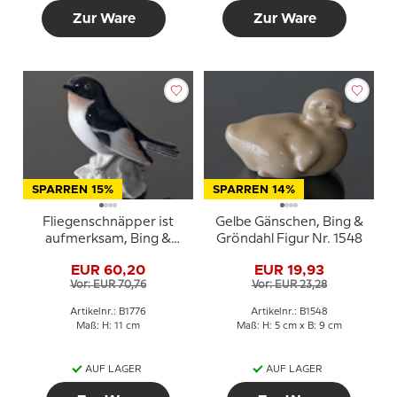
Zur Ware
Zur Ware
SPARREN 15%
SPARREN 14%
Fliegenschnäpper ist
Gelbe Gänschen, Bing &
aufmerksam, Bing &
Gröndahl Figur Nr. 1548
Gröndahl Vogelfigur Nr.
EUR 60,20
EUR 19,93
1776
Vor: EUR 70,76
Vor: EUR 23,28
Artikelnr.: B1776
Artikelnr.: B1548
Maß: H: 11 cm
Maß: H: 5 cm x B: 9 cm
AUF LAGER
AUF LAGER