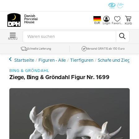
Danish
Porcelain
House
EUR
Korb
Login
Favoriten
MENÜ
Schnelle Lieferung
Versand GRATIS ab 150 Euro
Startseite
Figuren - Alle
Tierfiguren
Schafe und Ziegen 
BING & GRÖNDAHL
Ziege, Bing & Gröndahl Figur Nr. 1699