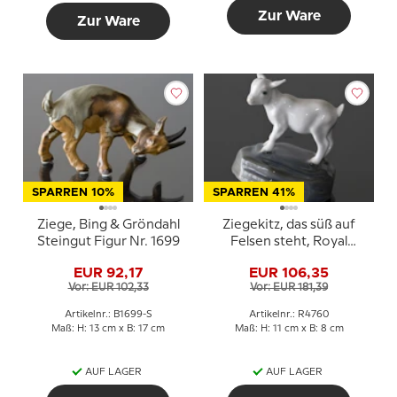
Zur Ware
Zur Ware
SPARREN 10%
SPARREN 41%
Ziege, Bing & Gröndahl
Ziegekitz, das süß auf
Steingut Figur Nr. 1699
Felsen steht, Royal
Copenhagen Figur Nr.
EUR 92,17
EUR 106,35
4760
Vor: EUR 102,33
Vor: EUR 181,39
Artikelnr.: B1699-S
Artikelnr.: R4760
Maß: H: 13 cm x B: 17 cm
Maß: H: 11 cm x B: 8 cm
AUF LAGER
AUF LAGER