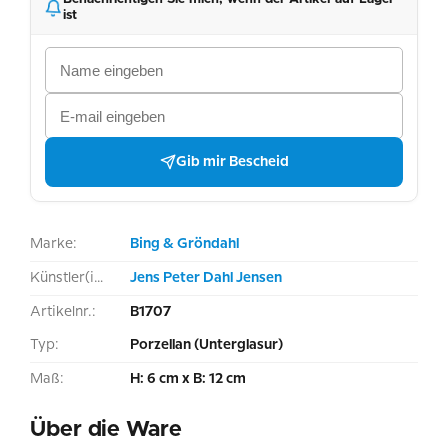
ist
Gib mir Bescheid
Marke:
Bing & Gröndahl
Künstler(in):
Jens Peter Dahl Jensen
Artikelnr.:
B1707
Typ:
Porzellan (Unterglasur)
Maß:
H: 6 cm x B: 12 cm
Über die Ware