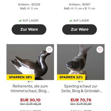
Artikelnr.: B2028
Artikelnr.: B1597
Maß: H: 11 cm
Maß: H: 11 cm x B: 11 cm
AUF LAGER
AUF LAGER
Zur Ware
Zur Ware
SPARREN 38%
SPARREN 22%
Reiherente, die zum
Sperling schaut zur
Himmel schaut, Bing &
Seite, Bing & Gröndahl
Gröndahl Vogelfigur Nr.
Vogelfigur Nr. 1775
EUR 30,10
EUR 70,76
1855
Vor: EUR 48,29
Vor: EUR 90,96