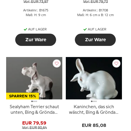
Vor: EUR 73,97
Vor: EUR 79,73
Artikelnr.: B1675
Artikelnr.: B1708
Maß: H: 9 cm
Maß: H: 6 cm x B: 12 cm
AUF LAGER
AUF LAGER
Zur Ware
Zur Ware
SPARREN 15%
Sealyham Terrier schaut
Kaninchen, das sich
unten, Bing & Gröndahl
wäscht, Bing & Gröndahl
Hund Figur Nr. 2028
Figur Nr. 1597
EUR 79,59
EUR 85,08
Vor: EUR 93,64