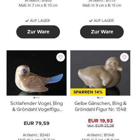
Artikelnr.: B1855
Artikelnr.: B1775
Maß: H: 7 cm x B: 10 cm
Maß: H: 9 cm x B: 15 cm
AUF LAGER
AUF LAGER
Zur Ware
Zur Ware
SPARREN 14%
Schlafender Vogel, Bing
Gelbe Gänschen, Bing &
& Gröndahl Vogelfigur
Gröndahl Figur Nr. 1548
Nr. 2461
EUR 19,93
EUR 79,59
Vor: EUR 23,28
Artikelnr.: B2461
Artikelnr.: B1548