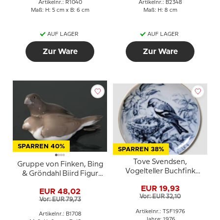
Artikelnr.: R1040
Artikelnr.: B2348
Maß: H: 5 cm x B: 6 cm
Maß: H: 8 cm
AUF LAGER
AUF LAGER
Zur Ware
Zur Ware
SPARREN 40%
SPARREN 38%
Tove Svendsen,
Gruppe von Finken, Bing
Vogelteller Buchfink
& Gröndahl Biird Figur
1976
Nr. 1708
EUR 19,93
EUR 48,02
Vor: EUR 32,10
Vor: EUR 79,73
Artikelnr.: TSF1976
Artikelnr.: B1708
Jahre: 1976