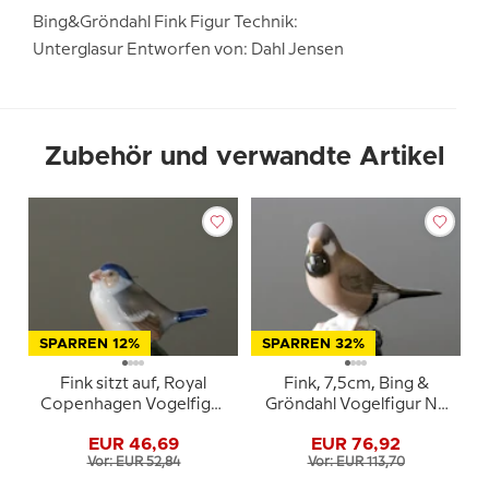
Bing&Gröndahl Fink Figur Technik:
Unterglasur Entworfen von: Dahl Jensen
Zubehör und verwandte Artikel
SPARREN 12%
SPARREN 32%
Fink sitzt auf, Royal
Fink, 7,5cm, Bing &
Copenhagen Vogelfigur
Gröndahl Vogelfigur Nr.
Nr. 081 oder 1040
2348
EUR 46,69
EUR 76,92
Vor: EUR 52,84
Vor: EUR 113,70