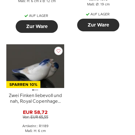
Maß: H: 6 cm x B: 12 cm
Maß: Ø: 19 cm
AUF LAGER
AUF LAGER
Zur Ware
Zur Ware
SPARREN 10%
Zwei Finken liebevoll und
nah, Royal Copenhagen
Vogelfigur Nr. 090 oder
EUR 58,72
1189
Vor: EUR 65,55
Artikelnr.: R1189
Maß: H: 6 cm