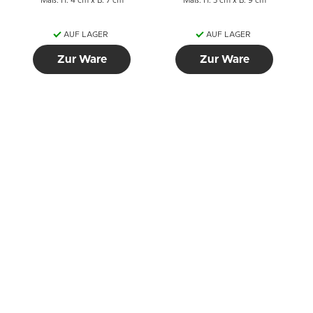
Maß: H: 4 cm x B: 7 cm
Maß: H: 5 cm x B: 9 cm
AUF LAGER
AUF LAGER
Zur Ware
Zur Ware