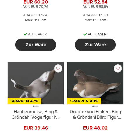
EUR 60,20
EUR 52,84
1776
Vor: EUR 70,76
Vor: EUR 93,64
Artikelnr.: B1776
Artikelnr.: B1553
Maß: H: 11 cm
Maß: H: 10 cm
AUF LAGER
AUF LAGER
Zur Ware
Zur Ware
SPARREN 47%
SPARREN 40%
Haubenmeise, Bing &
Gruppe von Finken, Bing
Gröndahl Vogelfigur Nr.
& Gröndahl Biird Figur
1675
Nr. 1708
EUR 39,46
EUR 48,02