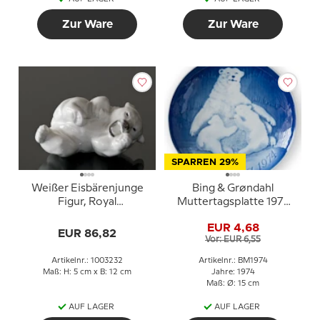
Zur Ware
Zur Ware
SPARREN 29%
Weißer Eisbärenjunge
Bing & Grøndahl
Figur, Royal
Muttertagsplatte 1974
Copenhagen Nr. 21432
Eisbär mit Jungen
EUR 4,68
oder 232
EUR 86,82
Vor: EUR 6,55
Artikelnr.: 1003232
Artikelnr.: BM1974
Maß: H: 5 cm x B: 12 cm
Jahre: 1974
Maß: Ø: 15 cm
AUF LAGER
AUF LAGER