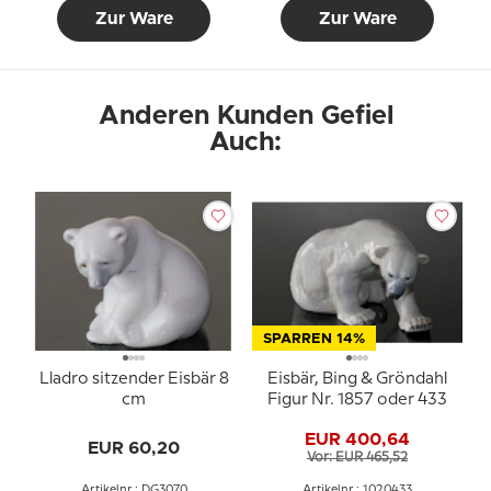
Zur Ware
Zur Ware
Anderen Kunden Gefiel
Auch:
SPARREN 14%
Lladro sitzender Eisbär 8
Eisbär, Bing & Gröndahl
cm
Figur Nr. 1857 oder 433
EUR 400,64
EUR 60,20
Vor: EUR 465,52
Artikelnr.: DG3070
Artikelnr.: 1020433