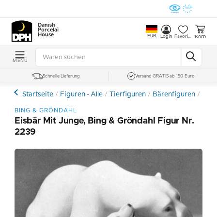
Danish
Porcelain
House
EUR
Korb
Login
Favoriten
MENÜ
Schnelle Lieferung
Versand GRATIS ab 150 Euro
Startseite
Figuren - Alle
Tierfiguren
Bärenfiguren
Eisb
BING & GRÖNDAHL
Eisbär Mit Junge, Bing & Gröndahl Figur Nr.
2239