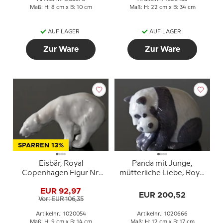
Maß: H: 8 cm x B: 10 cm
Maß: H: 22 cm x B: 34 cm
AUF LAGER
AUF LAGER
Zur Ware
Zur Ware
SPARREN 13%
Eisbär, Royal
Panda mit Junge,
Copenhagen Figur Nr.
mütterliche Liebe, Royal
321 oder 054
Copenhagen Figur Nr.
EUR 92,97
666
EUR 200,52
Vor: EUR 106,35
Artikelnr.: 1020054
Artikelnr.: 1020666
Maß: H: 9 cm x B: 14 cm
Maß: H: 12 cm x B: 17 cm