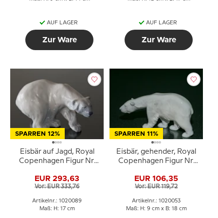
AUF LAGER
AUF LAGER
Zur Ware
Zur Ware
SPARREN 12%
SPARREN 11%
Eisbär auf Jagd, Royal
Eisbär, gehender, Royal
Copenhagen Figur Nr.
Copenhagen Figur Nr.
1137 oder 089
320 oder 053
EUR 293,63
EUR 106,35
Vor: EUR 333,76
Vor: EUR 119,72
Artikelnr.: 1020089
Artikelnr.: 1020053
Maß: H: 17 cm
Maß: H: 9 cm x B: 18 cm