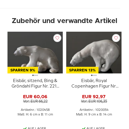
Zubehör und verwandte Artikel
SPARREN 9%
SPARREN 13%
Eisbär, sitzend, Bing &
Eisbär, Royal
Gröndahl Figur Nr. 2217
Copenhagen Figur Nr.
oder 458
321 oder 054
EUR 60,06
EUR 92,97
Vor: EUR 66,22
Vor: EUR 106,35
Artikelnr.: 1020458
Artikelnr.: 1020054
Maß: H: 6 cm x B: 11 cm
Maß: H: 9 cm x B: 14 cm
AUF LAGER
AUF LAGER