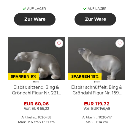
AUF LAGER
AUF LAGER
Zur Ware
Zur Ware
SPARREN 9%
SPARREN 18%
Eisbär, sitzend, Bing &
Eisbär schnüffelt, Bing &
Gröndahl Figur Nr. 2217
Gröndahl Figur Nr. 1692
oder 458
oder 417
EUR 60,06
EUR 119,72
Vor: EUR 66,22
Vor: EUR 146,48
Artikelnr.: 1020458
Artikelnr.: 1020417
Maß: H: 6 cm x B: 11 cm
Maß: H: 14 cm