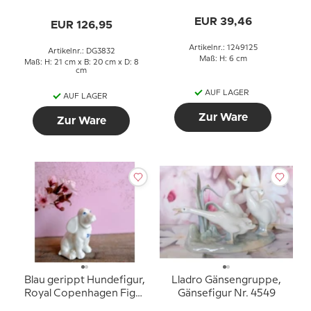
Copenhagen Nr. 125
EUR 39,46
EUR 126,95
Artikelnr.: 1249125
Artikelnr.: DG3832
Maß: H: 6 cm
Maß: H: 21 cm x B: 20 cm x D: 8
cm
AUF LAGER
AUF LAGER
Zur Ware
Zur Ware
Blau gerippt Hundefigur,
Lladro Gänsengruppe,
Royal Copenhagen Figur
Gänsefigur Nr. 4549
Nr. 2547