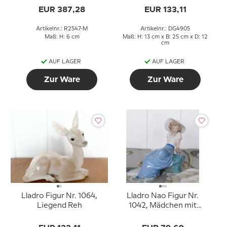
EUR 387,28
EUR 133,11
Artikelnr.: R2547-M
Artikelnr.: DG4905
Maß: H: 6 cm
Maß: H: 13 cm x B: 25 cm x D: 12
cm
AUF LAGER
AUF LAGER
Zur Ware
Zur Ware
Lladro Figur Nr. 1064,
Lladro Nao Figur Nr.
Liegend Reh
1042, Mädchen mit
Vogel