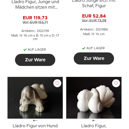
Lladro Junge sitzt mit
Lladro Figur, Junge und
Schaf, Figur
Mädchen sitzen mit
Hund
EUR 52,84
EUR 119,73
Vor: EUR 73,58
Vor: EUR 153,71
Artikelnr.: DG1986
Artikelnr.: DG2159
Maß: H: 14 cm
Maß: H: 16 cm x B: 15 cm x D: 17
cm
AUF LAGER
AUF LAGER
Zur Ware
Zur Ware
Lladro Figur von Hund
Lladro Figur,