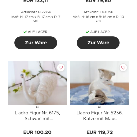
EUR 133,11
EUR 79,60
Artikelnr.: DG3834
Artikelnr.: DG6750
Maß: H: 17 cm x B: 17 cm x D: 7
Maß: H: 16 cm x B: 16 cm x D: 10
cm
cm
AUF LAGER
AUF LAGER
Zur Ware
Zur Ware
Lladro Figur Nr. 6175,
Lladro Figur Nr. 5236,
Schwan mit
Katze mit Maus
ausgebreiteten Flügeln
EUR 100,20
EUR 119,73