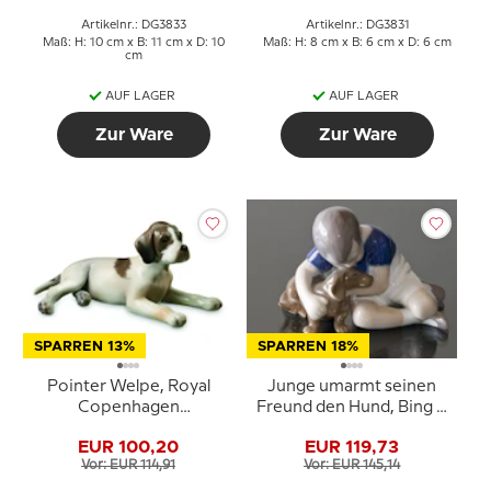
Artikelnr.: DG3833
Artikelnr.: DG3831
Maß: H: 10 cm x B: 11 cm x D: 10
Maß: H: 8 cm x B: 6 cm x D: 6 cm
cm
AUF LAGER
AUF LAGER
Zur Ware
Zur Ware
SPARREN 13%
SPARREN 18%
Pointer Welpe, Royal
Junge umarmt seinen
Copenhagen
Freund den Hund, Bing &
Hundefigur Nr. 679
Gröndahl Figur Nr. 1951
EUR 100,20
EUR 119,73
oder 440
Vor: EUR 114,91
Vor: EUR 145,14