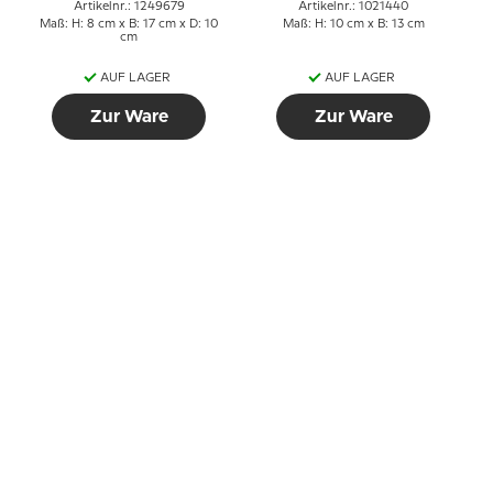
Artikelnr.: 1249679
Artikelnr.: 1021440
Maß: H: 8 cm x B: 17 cm x D: 10
Maß: H: 10 cm x B: 13 cm
cm
AUF LAGER
AUF LAGER
Zur Ware
Zur Ware