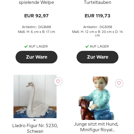
spielende Welpe
Turteltauben
EUR 92,97
EUR 119,73
Artikelnr.: DG3688
Artikelnr.: DG3058
Maß: H: 6 cm x B: 17 cm
Maß: H: 12 cm x B: 20 cm x D: 14
cm
AUF LAGER
AUF LAGER
Zur Ware
Zur Ware
Junge sitzt mit Hund,
Lladro Figur Nr. 5230,
Minifigur Royal
Schwan