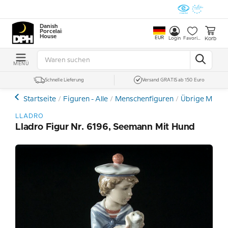
Danish
Porcelain
House
EUR
Korb
Login
Favoriten
MENÜ
Schnelle Lieferung
Versand GRATIS ab 150 Euro
Startseite
Figuren - Alle
Menschenfiguren
Übrige Mensc
LLADRO
Lladro Figur Nr. 6196, Seemann Mit Hund