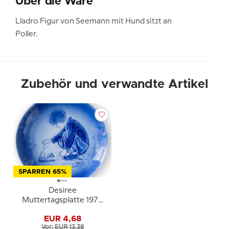
Über die Ware
Lladro Figur von Seemann mit Hund sitzt an
Poller.
Zubehör und verwandte Artikel
SPARREN 65%
Desiree
Muttertagsplatte 1978
Träume - Mads Stage
EUR 4,68
Vor: EUR 13,38