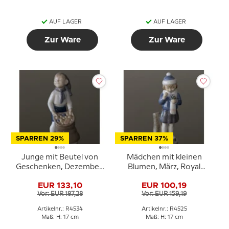
AUF LAGER
AUF LAGER
Zur Ware
Zur Ware
SPARREN 29%
SPARREN 37%
Junge mit Beutel von
Mädchen mit kleinen
Geschenken, Dezember,
Blumen, März, Royal
Royal Copenhagen
Copenhagen monatliche
EUR 133,10
EUR 100,19
monatliche Figur Nr.
Figur Nr. 4525
Vor: EUR 187,28
Vor: EUR 159,19
4534
Artikelnr.: R4534
Artikelnr.: R4525
Maß: H: 17 cm
Maß: H: 17 cm