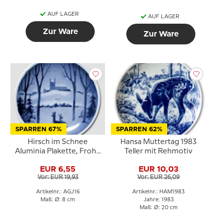
AUF LAGER
AUF LAGER
Zur Ware
Zur Ware
SPARREN 67%
SPARREN 62%
Hirsch im Schnee
Hansa Muttertag 1983
Aluminia Plakette, Frohe
Teller mit Rehmotiv
Weihnachten
EUR 6,55
EUR 10,03
Vor: EUR 19,93
Vor: EUR 26,09
Artikelnr.: AGJ16
Artikelnr.: HAM1983
Maß: Ø: 8 cm
Jahre: 1983
Maß: Ø: 20 cm