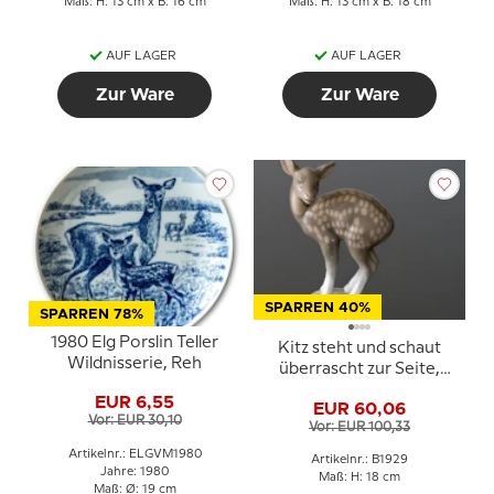
Maß: H: 13 cm x B: 16 cm
Maß: H: 13 cm x B: 18 cm
AUF LAGER
AUF LAGER
Zur Ware
Zur Ware
SPARREN 40%
SPARREN 78%
1980 Elg Porslin Teller
Kitz steht und schaut
Wildnisserie, Reh
überrascht zur Seite,
Bing & Gröndahl Figur
EUR 6,55
EUR 60,06
Nr. 1929
Vor: EUR 30,10
Vor: EUR 100,33
Artikelnr.: ELGVM1980
Artikelnr.: B1929
Jahre: 1980
Maß: H: 18 cm
Maß: Ø: 19 cm