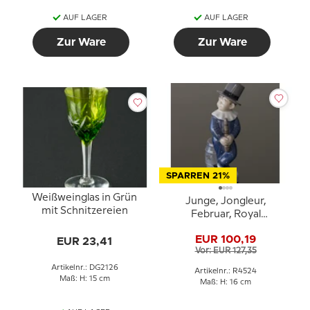
AUF LAGER
AUF LAGER
Zur Ware
Zur Ware
SPARREN 21%
Weißweinglas in Grün
Junge, Jongleur,
mit Schnitzereien
Februar, Royal
Copenhagen monatliche
EUR 100,19
EUR 23,41
Figur Nr. 4524
Vor: EUR 127,35
Artikelnr.: DG2126
Artikelnr.: R4524
Maß: H: 15 cm
Maß: H: 16 cm