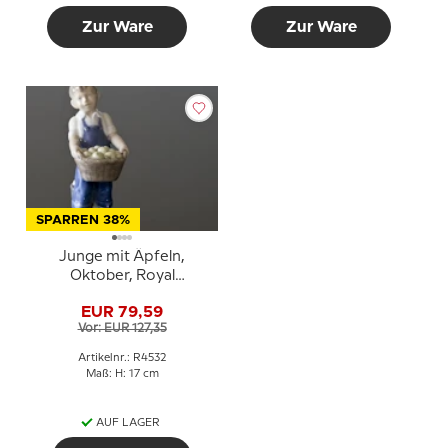
Zur Ware
Zur Ware
SPARREN 38%
Junge mit Äpfeln,
Oktober, Royal
Copenhagen monatliche
EUR 79,59
Figur Nr. 4532
Vor: EUR 127,35
Artikelnr.: R4532
Maß: H: 17 cm
AUF LAGER