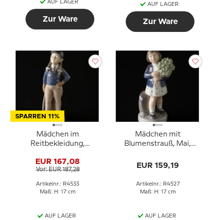
AUF LAGER
AUF LAGER
Zur Ware
Zur Ware
SPARREN 11%
Mädchen im
Mädchen mit
Reitbekleidung,
Blumenstrauß, Mai,
November, Royal
Royal Copenhagen
EUR 167,08
Copenhagen monatliche
monatliche Figur Nr.
EUR 159,19
Vor: EUR 187,28
Figur Nr. 4533
4527
Artikelnr.: R4533
Artikelnr.: R4527
Maß: H: 17 cm
Maß: H: 17 cm
AUF LAGER
AUF LAGER