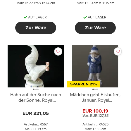
Maß: H: 22 cm x B: 14 cm
Maß: H: 10 cm x B: 15 cm
AUF LAGER
AUF LAGER
Zur Ware
Zur Ware
SPARREN 21%
Hahn auf der Suche nach
Mädchen geht Eislaufen,
der Sonne, Royal
Januar, Royal
Copenhagen Vogelfigur
Copenhagen monatliche
EUR 100,19
Nr. 567 - Sehr selten
Figur Nr. 4523
EUR 321,05
Vor: EUR 127,35
(1894-1922.)
Artikelnr.: R567
Artikelnr.: R4523
Maß: H: 19 cm
Maß: H: 16 cm