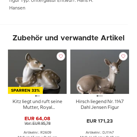
figur Typ: Unterglasur Entwurf: Hans H.
Hansen
Zubehör und verwandte Artikel
SPARREN 33%
Kitz liegt und ruft seine
Hirsch liegend Nr. 1147
Mutter, Royal
Dahl Jensen Figur
Copenhagen Figur Nr.
EUR 64,08
2609
EUR 171,23
Vor: EUR 95,78
Artikelnr.: R2609
Artikelnr.: DJ1147