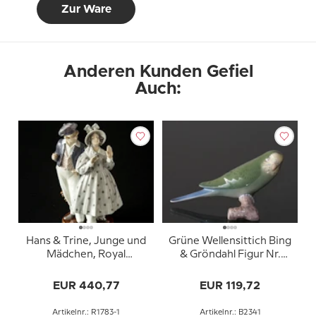
Zur Ware
Anderen Kunden Gefiel
Auch:
Hans & Trine, Junge und
Grüne Wellensittich Bing
Mädchen, Royal
& Gröndahl Figur Nr.
Copenhagen Figur Nr.
2341
1783 Braunem Sockel
EUR 440,77
EUR 119,72
(1894-1922)
Artikelnr.: R1783-1
Artikelnr.: B2341