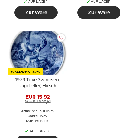
AUF LAGER
AUF LAGER
Zur Ware
Zur Ware
SPARREN 32%
1979 Tove Svendsen,
Jagdteller, Hirsch
EUR 15,92
Vor: EUR 23,41
Artikelnr.: TSJD1979
Jahre: 1979
Maß: Ø: 19 cm
AUF LAGER