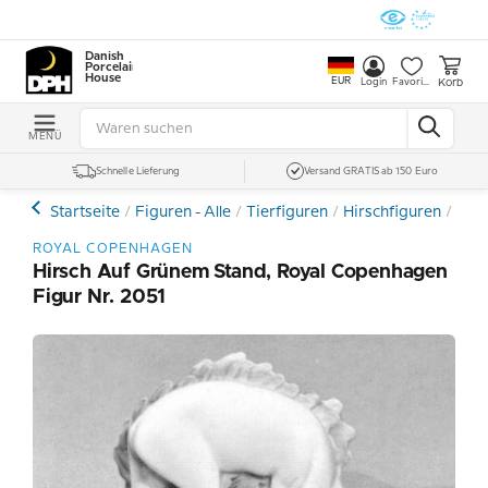
Danish
Porcelain
House
EUR
Korb
Login
Favoriten
MENÜ
Schnelle Lieferung
Versand GRATIS ab 150 Euro
Startseite
Figuren - Alle
Tierfiguren
Hirschfiguren
Hirs
ROYAL COPENHAGEN
Hirsch Auf Grünem Stand, Royal Copenhagen
Figur Nr. 2051