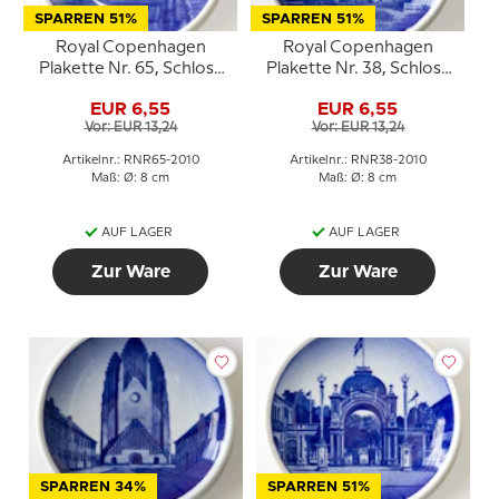
SPARREN 51%
SPARREN 51%
Royal Copenhagen
Royal Copenhagen
Plakette Nr. 65, Schloss
Plakette Nr. 38, Schloss
Sonderburg
Koldinghus
EUR 6,55
EUR 6,55
Vor: EUR 13,24
Vor: EUR 13,24
Artikelnr.: RNR65-2010
Artikelnr.: RNR38-2010
Maß: Ø: 8 cm
Maß: Ø: 8 cm
AUF LAGER
AUF LAGER
Zur Ware
Zur Ware
SPARREN 34%
SPARREN 51%