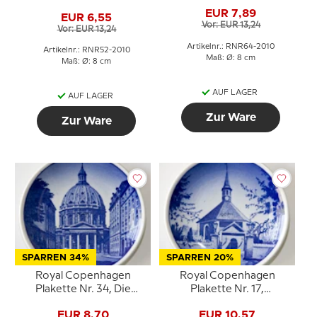
Landschaft
Palast
EUR 7,89
EUR 6,55
Vor: EUR 13,24
Vor: EUR 13,24
Artikelnr.: RNR64-2010
Artikelnr.: RNR52-2010
Maß: Ø: 8 cm
Maß: Ø: 8 cm
AUF LAGER
AUF LAGER
Zur Ware
Zur Ware
SPARREN 34%
SPARREN 20%
Royal Copenhagen
Royal Copenhagen
Plakette Nr. 34, Die
Plakette Nr. 17,
Marmorkirche
Frederiksberg Kirche
EUR 8,70
EUR 10,57