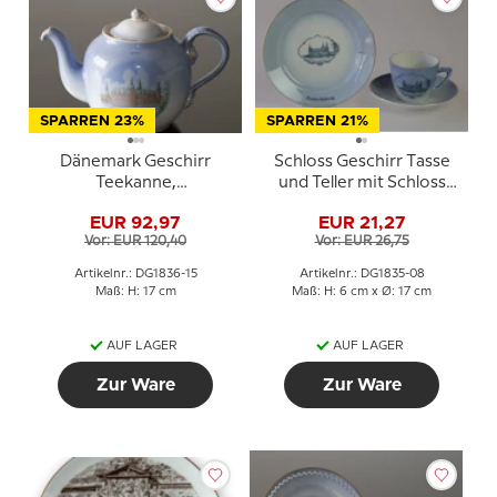
SPARREN 23%
SPARREN 21%
Dänemark Geschirr
Schloss Geschirr Tasse
Teekanne,
und Teller mit Schloss
Frederiksborg und
Frederiksborg
EUR 92,97
EUR 21,27
Kronborg, Bing &
Vor: EUR 120,40
Vor: EUR 26,75
Gröndahl Nr. 656
Artikelnr.: DG1836-15
Artikelnr.: DG1835-08
Maß: H: 17 cm
Maß: H: 6 cm x Ø: 17 cm
AUF LAGER
AUF LAGER
Zur Ware
Zur Ware