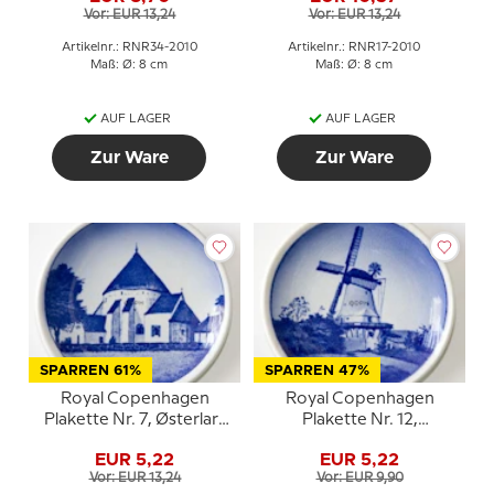
Vor: EUR 13,24
Vor: EUR 13,24
Artikelnr.: RNR34-2010
Artikelnr.: RNR17-2010
Maß: Ø: 8 cm
Maß: Ø: 8 cm
AUF LAGER
AUF LAGER
Zur Ware
Zur Ware
SPARREN 61%
SPARREN 47%
Royal Copenhagen
Royal Copenhagen
Plakette Nr. 7, Østerlars
Plakette Nr. 12,
Rundkirche
DüppelerMühle
EUR 5,22
EUR 5,22
Vor: EUR 13,24
Vor: EUR 9,90