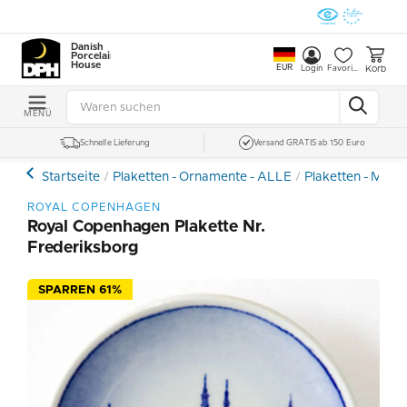
Danish
Porcelain
House
EUR
Korb
Login
Favoriten
MENÜ
Schnelle Lieferung
Versand GRATIS ab 150 Euro
Startseite
Plaketten - Ornamente - ALLE
Plaketten - Minite
ROYAL COPENHAGEN
Royal Copenhagen Plakette Nr.
Frederiksborg
SPARREN 61%