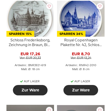
SPARREN 15%
SPARREN 34%
Schloss Frederiksborg,
Royal Copenhagen
Zeichnung in Braun, Bing
Plakette Nr. 42, Schloss
& Gröndahl
Frederiksborg
EUR 17,26
EUR 8,70
Vor: EUR 20,33
Vor: EUR 13,24
Artikelnr.: BNR3921-619
Artikelnr.: RNR42-2010
Maß: Ø: 18 cm
Maß: Ø: 8 cm
AUF LAGER
AUF LAGER
Zur Ware
Zur Ware