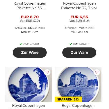
Royal Copenhagen
Royal Copenhagen
Plakette Nr. 33,
Plakette Nr. 32, Tivoli
Grundtviger Kirche
EUR 8,70
EUR 6,55
Vor: EUR 13,24
Vor: EUR 13,24
Artikelnr.: RNR33-2010
Artikelnr.: RNR32-2010
Maß: Ø: 8 cm
Maß: Ø: 8 cm
AUF LAGER
AUF LAGER
Zur Ware
Zur Ware
SPARREN 51%
Royal Copenhagen
Royal Copenhagen