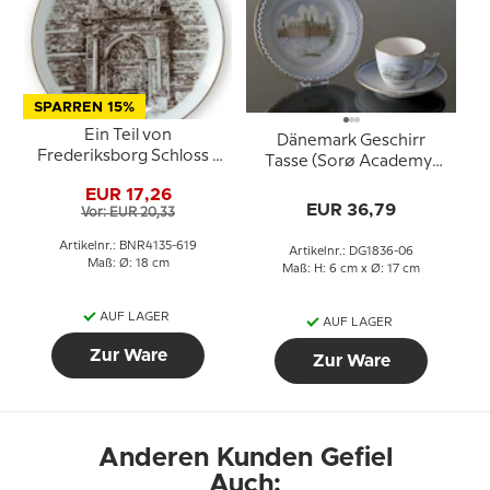
SPARREN 15%
Ein Teil von
Dänemark Geschirr
Frederiksborg Schloss -
Tasse (Sorø Academy)
Hillerød Teller,
und Teller (Schloss
EUR 17,26
Zeichnung in braun, Bing
Frederiksborg), Bing &
EUR 36,79
Vor: EUR 20,33
& Gröndahl
Gröndahl
Artikelnr.: BNR4135-619
Artikelnr.: DG1836-06
Maß: Ø: 18 cm
Maß: H: 6 cm x Ø: 17 cm
AUF LAGER
AUF LAGER
Zur Ware
Zur Ware
Anderen Kunden Gefiel
Auch: