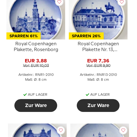
SPARREN 61%
SPARREN 26%
Royal Copenhagen
Royal Copenhagen
Plakette, Rosenborg
Plakette Nr. 13,
Amalienborg
EUR 3,88
EUR 7,36
Vor: EUR 10,03
Vor: EUR 9,90
Artikelnr.: RNR1-2010
Artikelnr.: RNR13-2010
Maß: Ø: 8 cm
Maß: Ø: 8 cm
AUF LAGER
AUF LAGER
Zur Ware
Zur Ware