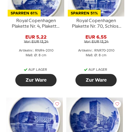
SPARREN 61%
SPARREN 51%
Royal Copenhagen
Royal Copenhagen
Plakette Nr. 4, Plakette,
Plakette Nr. 70, Schloss
Dolmen auf Grabhügel
Christiansborg
EUR 5,22
EUR 6,55
Vor: EUR 13,24
Vor: EUR 13,24
Artikelnr.: RNR4-2010
Artikelnr.: RNR70-2010
Maß: Ø: 8 cm
Maß: Ø: 8 cm
AUF LAGER
AUF LAGER
Zur Ware
Zur Ware