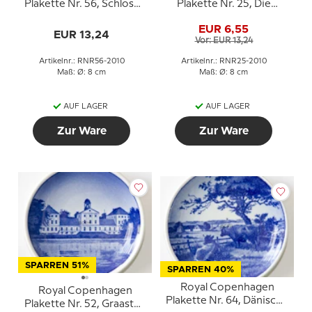
Plakette Nr. 56, Schloss
Plakette Nr. 25, Die
Nyborg
Eremitage
EUR 6,55
EUR 13,24
Vor: EUR 13,24
Artikelnr.: RNR56-2010
Artikelnr.: RNR25-2010
Maß: Ø: 8 cm
Maß: Ø: 8 cm
AUF LAGER
AUF LAGER
Zur Ware
Zur Ware
SPARREN 51%
SPARREN 40%
Royal Copenhagen
Royal Copenhagen
Plakette Nr. 64, Dänische
Plakette Nr. 52, Graasten