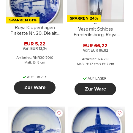
SPARREN 24%
SPARREN 61%
Royal Copenhagen
Vase mit Schloss
Plakette Nr. 20, Die alte
Frederiksborg, Royal
Lillebælt-Brücke
Copenhagen Nr. 4569
EUR 5,22
EUR 66,22
Vor: EUR 13,24
Vor: EUR 86,82
Artikelnr.: RNR20-2010
Artikelnr.: R4569
Maß: Ø: 8 cm
Maß: H: 17 cm x Ø: 7 cm
AUF LAGER
AUF LAGER
Zur Ware
Zur Ware