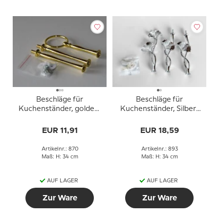
Beschläge für
Beschläge für
Kuchenständer, golden,
Kuchenständer, Silber-
Runder Griff,
Finish, Ginkgoblattgriff,
geschwungene Rohre,
2-3 Schicht
EUR 11,91
EUR 18,59
3-lagig
Artikelnr.: 870
Artikelnr.: 893
Maß: H: 34 cm
Maß: H: 34 cm
AUF LAGER
AUF LAGER
Zur Ware
Zur Ware