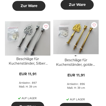
Zur Ware
Zur Ware
Beschläge für
Beschläge für
Kuchenständer, Silber-
Kuchenständer, golden,
Finish, Massiv
Massiv Blumengriff, 2-3
Blumengriff, 2-3 Schicht
EUR 11,91
Schicht
EUR 11,91
Artikelnr.: 897
Artikelnr.: 896
Maß: H: 39 cm
Maß: H: 39 cm
AUF LAGER
AUF LAGER