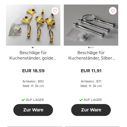
Beschläge für
Beschläge für
Kuchenständer, golden,
Kuchenständer, Silber-
Ginkgoblattgriff, 2-3
Finish, Runder Griff,
Schicht
geschwungene Rohre,
EUR 18,59
EUR 11,91
2-3 Schicht
Artikelnr.: 892
Artikelnr.: 871
Maß: H: 34 cm
Maß: H: 34 cm
AUF LAGER
AUF LAGER
Zur Ware
Zur Ware