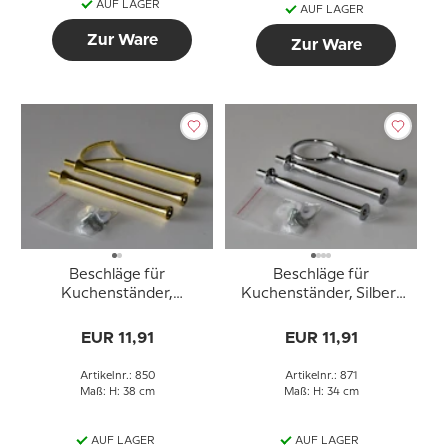
AUF LAGER
AUF LAGER
Zur Ware
Zur Ware
Beschläge für
Beschläge für
Kuchenständer,
Kuchenständer, Silber-
golden,Fächer-Deko, 3-
Finish, Runder Griff,
Schicht
geschwungene Rohre,
EUR 11,91
EUR 11,91
2-3 Schicht
Artikelnr.: 850
Artikelnr.: 871
Maß: H: 38 cm
Maß: H: 34 cm
AUF LAGER
AUF LAGER