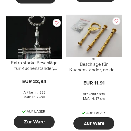
Extra starke Beschläge
Beschläge für
für Kuchenständer,
Kuchenständer, golden,
Silber-Finish,
Rund Buchenblattgriff,
Blumengriff,
EUR 23,94
2-3 Schicht
EUR 11,91
geschwungene Rohre,
2-3 Schicht
Artikelnr.: 885
Artikelnr.: 894
Maß: H: 35 cm
Maß: H: 37 cm
AUF LAGER
AUF LAGER
Zur Ware
Zur Ware