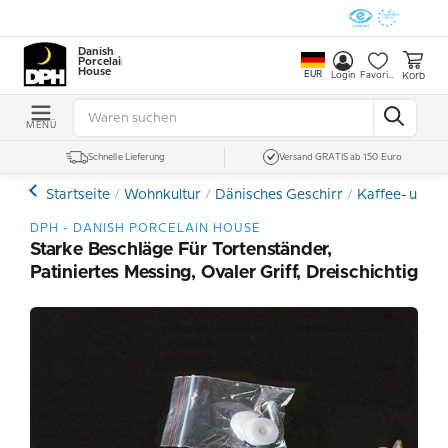
Danish
Porcelain
House
EUR
Korb
Login
Favoriten
MENÜ
Schnelle Lieferung
Versand GRATIS ab 150 Euro
Startseite
Wohnkultur
Dänisches Geschirr
Kaffee- und E
DPH - DANISH PORCELAIN HOUSE
Starke Beschläge Für Tortenständer,
Patiniertes Messing, Ovaler Griff, Dreischichtig