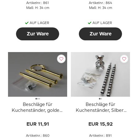
Artikelnr.: 861
Artikelnr.: 864
Maß: H: 34 cm
Maß: H: 34 cm
AUF LAGER
AUF LAGER
Zur Ware
Zur Ware
Beschläge für
Beschläge für
Kuchenständer, golden,
Kuchenständer, Silber-
Runder Griff, 2-3 Schicht
Finish, Bärgriff, 2-3
Schicht
EUR 11,91
EUR 15,92
Artikelnr.: 860
Artikelnr.: 891