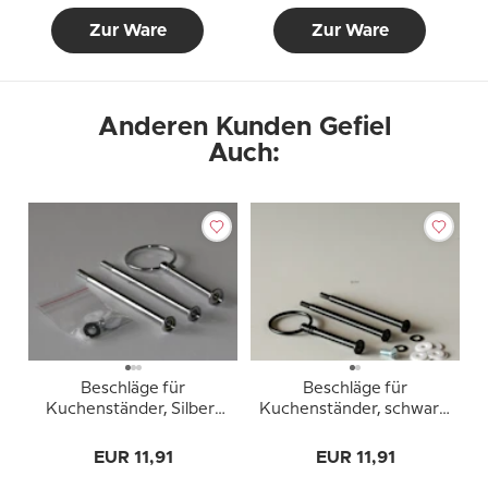
Zur Ware
Zur Ware
Anderen Kunden Gefiel
Auch:
Beschläge für
Beschläge für
Kuchenständer, Silber-
Kuchenständer, schwarz,
Finish, Runder Griff, 2-3
Runder Griff, 2-3 Schicht
Schicht
EUR 11,91
EUR 11,91