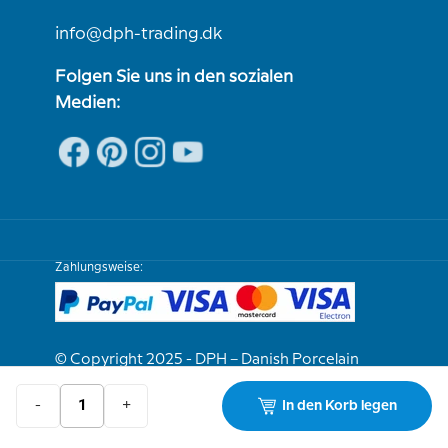
info@dph-trading.dk
Folgen Sie uns in den sozialen
Medien:
Zahlungsweise:
© Copyright 2025 - DPH – Danish Porcelain
House
-
+
In den Korb legen
Wir sind e-bewährt