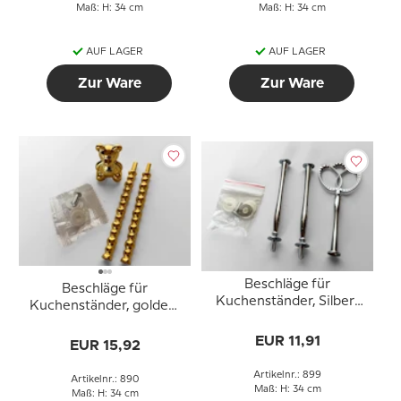
Maß: H: 34 cm
Maß: H: 34 cm
AUF LAGER
AUF LAGER
Zur Ware
Zur Ware
Beschläge für
Beschläge für
Kuchenständer, Silber-
Kuchenständer, golden,
Finish, Kronegriff, 2-3
Bärgriff, 2-3 Schicht
Schicht
EUR 11,91
EUR 15,92
Artikelnr.: 899
Artikelnr.: 890
Maß: H: 34 cm
Maß: H: 34 cm