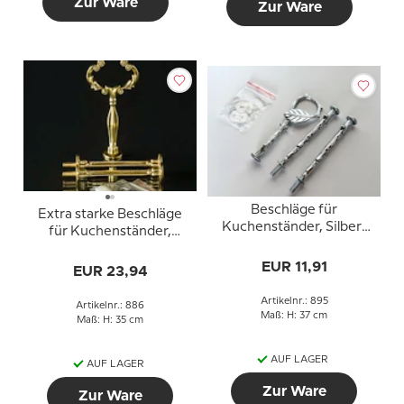
Zur Ware
Zur Ware
Beschläge für
Extra starke Beschläge
Kuchenständer, Silber-
für Kuchenständer,
Finish, Rund
Gold-Finish, Blumengriff,
Buchenblattgriff, 2-3
EUR 11,91
geschwungene Rohre,
EUR 23,94
Schicht
2-3 Schicht
Artikelnr.: 895
Artikelnr.: 886
Maß: H: 37 cm
Maß: H: 35 cm
AUF LAGER
AUF LAGER
Zur Ware
Zur Ware