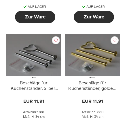
AUF LAGER
AUF LAGER
Zur Ware
Zur Ware
Beschläge für
Beschläge für
Kuchenständer, Silber-
Kuchenständer, golden,
Finish, Herzgriff, 2-3
Herzgriff, 2-3 Schicht
Schicht
EUR 11,91
EUR 11,91
Artikelnr.: 881
Artikelnr.: 880
Maß: H: 34 cm
Maß: H: 34 cm