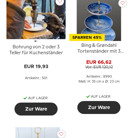
SPARREN 45%
Bing & Grøndahl
Bohrung von 2 oder 3
Tortenständer mit 3
Teller für Kuchenständer
Platten und Beschlägen
EUR 66,62
EUR 19,93
Vor: EUR 120,12
Artikelnr.: 8990
Artikelnr.: 501
Maß: H: 35 cm x Ø: 23 cm
AUF LAGER
AUF LAGER
Zur Ware
Zur Ware