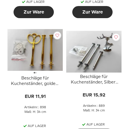
AUF LAGER
AUF LAGER
Zur Ware
Zur Ware
Beschläge für
Beschläge für
Kuchenständer, Silber-
Kuchenständer, golden,
Finish, Rehgriff, 2-3
Kronegriff, 2-3 Schicht
Schicht
EUR 15,92
EUR 11,91
Artikelnr.: 889
Artikelnr.: 898
Maß: H: 34 cm
Maß: H: 34 cm
AUF LAGER
AUF LAGER