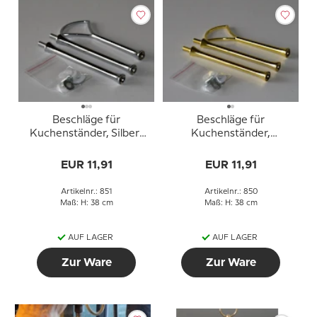
Beschläge für
Beschläge für
Kuchenständer, Silber-
Kuchenständer,
Finish, Fan-Deko, 3-
golden,Fächer-Deko, 3-
Schicht
Schicht
EUR 11,91
EUR 11,91
Artikelnr.: 851
Artikelnr.: 850
Maß: H: 38 cm
Maß: H: 38 cm
AUF LAGER
AUF LAGER
Zur Ware
Zur Ware