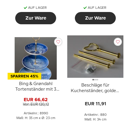
AUF LAGER
AUF LAGER
Zur Ware
Zur Ware
SPARREN 45%
Bing & Grøndahl
Beschläge für
Tortenständer mit 3
Kuchenständer, golden,
Platten und Beschlägen
Herzgriff, 2-3 Schicht
EUR 66,62
EUR 11,91
Vor: EUR 120,12
Artikelnr.: 8990
Artikelnr.: 880
Maß: H: 35 cm x Ø: 23 cm
Maß: H: 34 cm