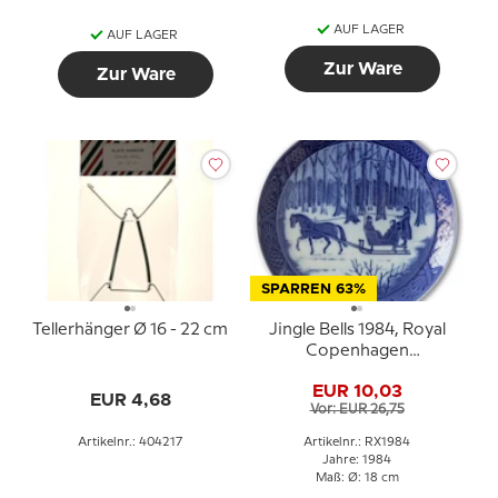
AUF LAGER
AUF LAGER
Zur Ware
Zur Ware
SPARREN 63%
Tellerhänger Ø 16 - 22 cm
Jingle Bells 1984, Royal
Copenhagen
Weihnachtsteller
EUR 10,03
EUR 4,68
Vor: EUR 26,75
Artikelnr.: 404217
Artikelnr.: RX1984
Jahre: 1984
Maß: Ø: 18 cm