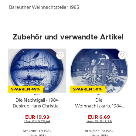
Bareuther Weihnachtsteller 1983
Zubehör und verwandte Artikel
SPARREN 49%
SPARREN 50%
Die Nachtigall - 1984
Die
Desiree Hans Christian
Weihnachtskarte1984,
Andersen
Der Bing & Gröndahl
EUR 19,93
EUR 6,69
Weihnachtsteller,
Weihnachtsteller
Vor: EUR 39,46
Vor: EUR 13,38
Kuchenteller
Artikelnr.: DX1984
Artikelnr.: BX1984