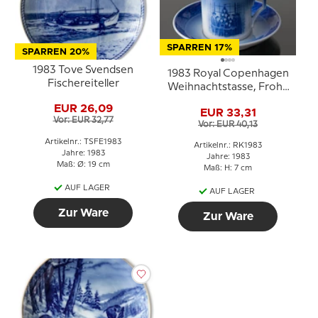
SPARREN 17%
SPARREN 20%
1983 Tove Svendsen
1983 Royal Copenhagen
Fischereiteller
Weihnachtstasse, Frohe
Weihnachten
EUR 26,09
EUR 33,31
Vor: EUR 32,77
Vor: EUR 40,13
Artikelnr.: TSFE1983
Artikelnr.: RK1983
Jahre: 1983
Jahre: 1983
Maß: Ø: 19 cm
Maß: H: 7 cm
AUF LAGER
AUF LAGER
Zur Ware
Zur Ware