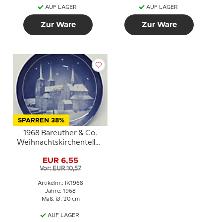
AUF LAGER
AUF LAGER
Zur Ware
Zur Ware
SPARREN 38%
1968 Bareuther & Co.
Weihnachtskirchenteller,
Dom zu Roskilde
EUR 6,55
Vor: EUR 10,57
Artikelnr.: IK1968
Jahre: 1968
Maß: Ø: 20 cm
AUF LAGER