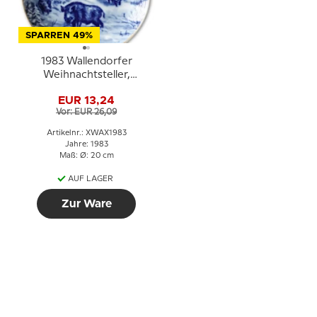
SPARREN 49%
1983 Wallendorfer
Weihnachtsteller,
Wildschwein
EUR 13,24
Vor: EUR 26,09
Artikelnr.: XWAX1983
Jahre: 1983
Maß: Ø: 20 cm
AUF LAGER
Zur Ware