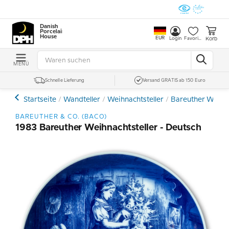
Danish
Porcelain
House
EUR
Korb
Login
Favoriten
MENÜ
Schnelle Lieferung
Versand GRATIS ab 150 Euro
Startseite
Wandteller
Weihnachtsteller
Bareuther Weihna
BAREUTHER & CO. (BACO)
1983 Bareuther Weihnachtsteller - Deutsch