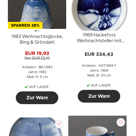
SPARREN 38%
1969 Hackefors
1983 Weihnachtsglocke,
Weihnachtsteller mit
Bing & Gröndahl
deutschem Text
EUR 19,93
EUR 334,43
Vor: EUR 32,10
Artikelnr.: HXT1969-T
Artikelnr.: BKJ1983
Jahre: 1969
Jahre: 1983
Maß: Ø: 20 cm
Maß: H: 9 cm
AUF LAGER
AUF LAGER
Zur Ware
Zur Ware