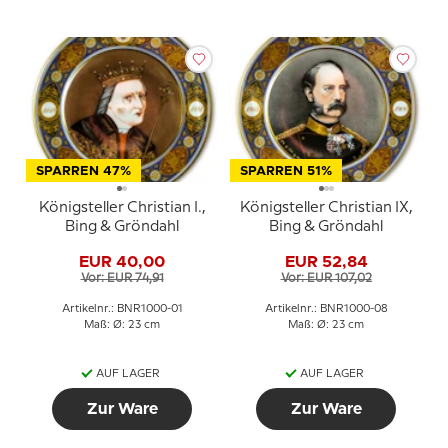
SPARREN 47%
SPARREN 51%
Königsteller Christian I.,
Königsteller Christian IX,
Bing & Gröndahl
Bing & Gröndahl
EUR 40,00
EUR 52,84
Vor: EUR 74,91
Vor: EUR 107,02
Artikelnr.: BNR1000-01
Artikelnr.: BNR1000-08
Maß: Ø: 23 cm
Maß: Ø: 23 cm
AUF LAGER
AUF LAGER
Zur Ware
Zur Ware