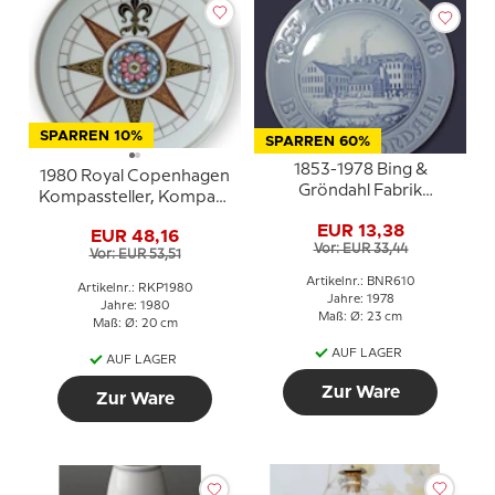
SPARREN 10%
SPARREN 60%
1853-1978 Bing &
1980 Royal Copenhagen
Gröndahl Fabrik
Kompassteller, Kompass
Jubiläumsteller, Bing &
von König Christian IV
EUR 13,38
Gröndahl
EUR 48,16
1595
Vor: EUR 33,44
Vor: EUR 53,51
Artikelnr.: BNR610
Artikelnr.: RKP1980
Jahre: 1978
Jahre: 1980
Maß: Ø: 23 cm
Maß: Ø: 20 cm
AUF LAGER
AUF LAGER
Zur Ware
Zur Ware