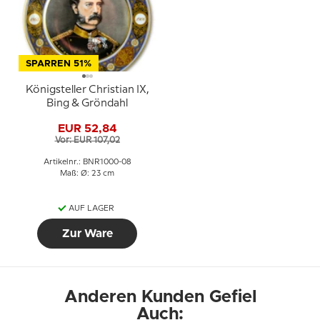
SPARREN 51%
Königsteller Christian IX,
Bing & Gröndahl
EUR 52,84
Vor: EUR 107,02
Artikelnr.: BNR1000-08
Maß: Ø: 23 cm
AUF LAGER
Zur Ware
Anderen Kunden Gefiel
Auch: