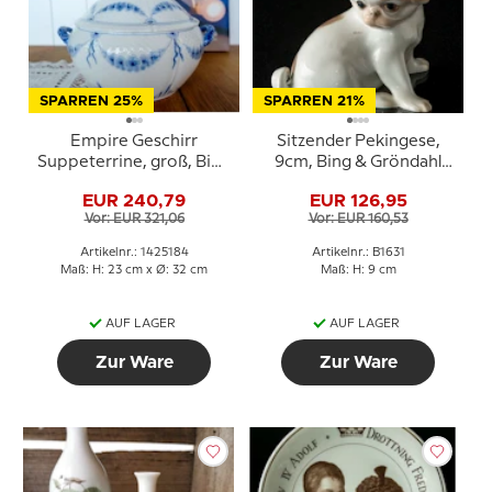
SPARREN 25%
SPARREN 21%
Empire Geschirr
Sitzender Pekingese,
Suppeterrine, groß, Bing
9cm, Bing & Gröndahl
& Gröndahl Nr. 29, 3
Hundefigur Nr. 1631
EUR 240,79
EUR 126,95
oder 184
Vor: EUR 321,06
Vor: EUR 160,53
Artikelnr.: 1425184
Artikelnr.: B1631
Maß: H: 23 cm x Ø: 32 cm
Maß: H: 9 cm
AUF LAGER
AUF LAGER
Zur Ware
Zur Ware