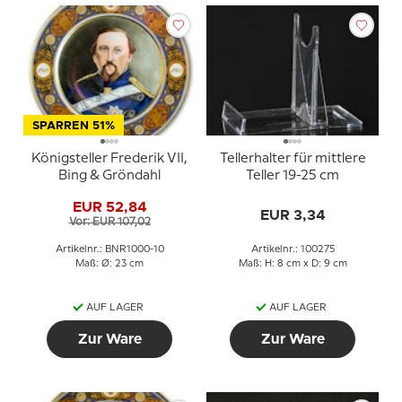
SPARREN 51%
Königsteller Frederik VII,
Tellerhalter für mittlere
Bing & Gröndahl
Teller 19-25 cm
EUR 52,84
EUR 3,34
Vor: EUR 107,02
Artikelnr.: BNR1000-10
Artikelnr.: 100275
Maß: Ø: 23 cm
Maß: H: 8 cm x D: 9 cm
AUF LAGER
AUF LAGER
Zur Ware
Zur Ware