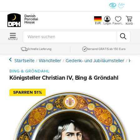
Danish
Porcelain
House
EUR
Korb
Login
Favoriten
MENÜ
Schnelle Lieferung
Versand GRATIS ab 150 Euro
Startseite
Wandteller
Gedenk- und Jubiläumsteller
König
BING & GRÖNDAHL
Königsteller Christian IV, Bing & Gröndahl
SPARREN 51%