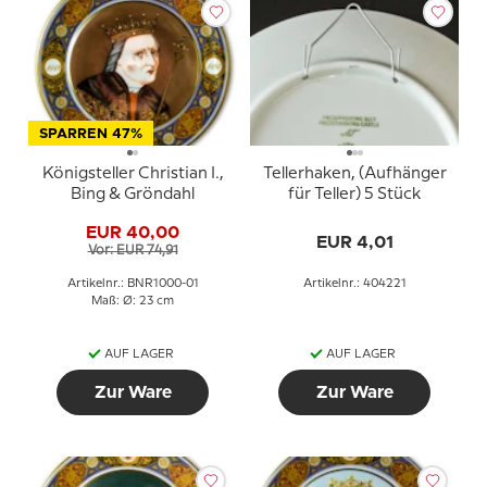
SPARREN 47%
Königsteller Christian I.,
Tellerhaken, (Aufhänger
Bing & Gröndahl
für Teller) 5 Stück
EUR 40,00
EUR 4,01
Vor: EUR 74,91
Artikelnr.: BNR1000-01
Artikelnr.: 404221
Maß: Ø: 23 cm
AUF LAGER
AUF LAGER
Zur Ware
Zur Ware