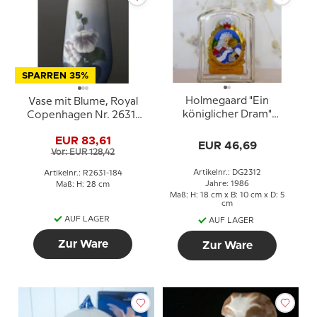
SPARREN 35%
Holmegaard "Ein
Vase mit Blume, Royal
königlicher Dram"
Copenhagen Nr. 2631-
Flasche mit Frederik IV
184
EUR 83,61
EUR 46,69
Vor: EUR 128,42
Artikelnr.: DG2312
Artikelnr.: R2631-184
Jahre: 1986
Maß: H: 28 cm
Maß: H: 18 cm x B: 10 cm x D: 5
cm
AUF LAGER
AUF LAGER
Zur Ware
Zur Ware