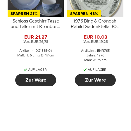
SPARREN 21%
SPARREN 48%
Schloss Geschirr Tasse
1976 Bing & Gröndahl
und Teller mit Kronborg,
Rebild Gedenkteller (Ort
Bing & Gröndahl
der dänischen 4. Juli
EUR 21,27
EUR 10,03
Feier)
Vor: EUR 26,75
Vor: EUR 19,26
Artikelnr.: DG1835-04
Artikelnr.: BNR765
Maß: H: 6 cm x Ø: 17 cm
Jahre: 1976
Maß: Ø: 25 cm
AUF LAGER
AUF LAGER
Zur Ware
Zur Ware