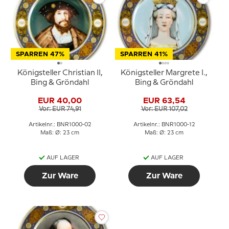
SPARREN 47%
SPARREN 41%
Königsteller Christian II,
Königsteller Margrete I.,
Bing & Gröndahl
Bing & Gröndahl
EUR 40,00
EUR 63,54
Vor: EUR 74,91
Vor: EUR 107,02
Artikelnr.: BNR1000-02
Artikelnr.: BNR1000-12
Maß: Ø: 23 cm
Maß: Ø: 23 cm
AUF LAGER
AUF LAGER
Zur Ware
Zur Ware