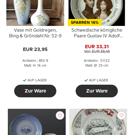
SPARREN 16%
Vase mit Goldregen,
Schwedische königliche
Bing & Gröndahl Nr. 52-9
Paare Gustav IV Adolf
und Fredrika Dorotea
EUR 33,31
1792-1809
EUR 23,95
Vor: EUR 39,46
Artikelnr.: B52-9
Artikelnr.: S1122
Maß: H: 16 cm
Maß: Ø: 25 cm
AUF LAGER
AUF LAGER
Zur Ware
Zur Ware