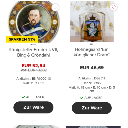
SPARREN 51%
Holmegaard "Ein
Königsteller Frederik VII,
königlicher Dram"
Bing & Gröndahl
Flasche mit Christian IV
EUR 52,84
EUR 46,69
Vor: EUR 107,02
Artikelnr.: DG2311
Artikelnr.: BNR1000-10
Jahre: 1983
Maß: Ø: 23 cm
Maß: H: 18 cm x B: 10 cm x D: 5
cm
AUF LAGER
AUF LAGER
Zur Ware
Zur Ware