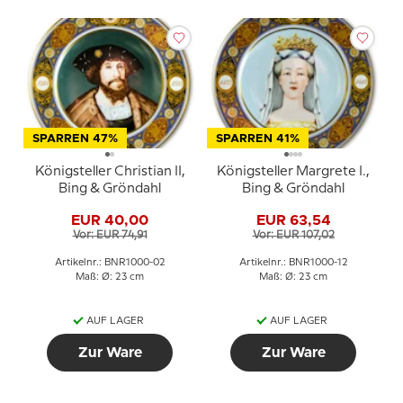
SPARREN 47%
SPARREN 41%
Königsteller Christian II,
Königsteller Margrete I.,
Bing & Gröndahl
Bing & Gröndahl
EUR 40,00
EUR 63,54
Vor: EUR 74,91
Vor: EUR 107,02
Artikelnr.: BNR1000-02
Artikelnr.: BNR1000-12
Maß: Ø: 23 cm
Maß: Ø: 23 cm
AUF LAGER
AUF LAGER
Zur Ware
Zur Ware