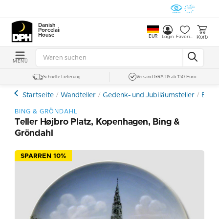
Danish
Porcelain
House
EUR
Korb
Login
Favoriten
MENÜ
Schnelle Lieferung
Versand GRATIS ab 150 Euro
Startseite
Wandteller
Gedenk- und Jubiläumsteller
Bing 
BING & GRÖNDAHL
Teller Højbro Platz, Kopenhagen, Bing &
Gröndahl
SPARREN 10%