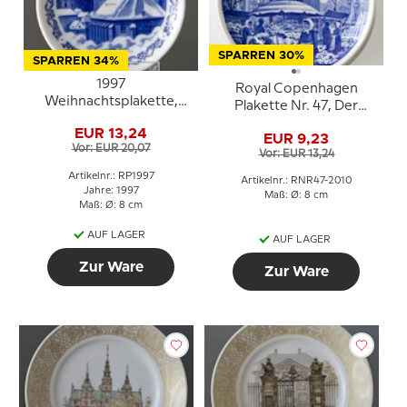
SPARREN 30%
SPARREN 34%
1997
Royal Copenhagen
Weihnachtsplakette,
Plakette Nr. 47, Der
Royal Copenhagen
Blumenmarkt, Højbro
EUR 13,24
EUR 9,23
Plads
Vor: EUR 20,07
Vor: EUR 13,24
Artikelnr.: RP1997
Artikelnr.: RNR47-2010
Jahre: 1997
Maß: Ø: 8 cm
Maß: Ø: 8 cm
AUF LAGER
AUF LAGER
Zur Ware
Zur Ware