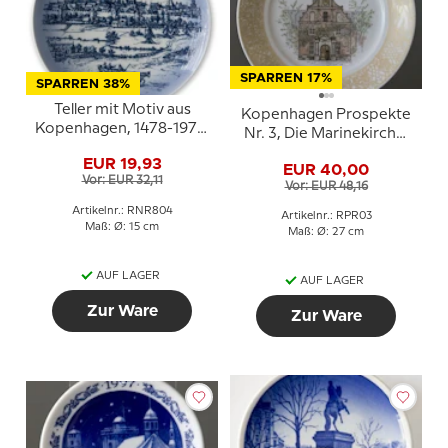
SPARREN 17%
SPARREN 38%
Teller mit Motiv aus
Kopenhagen Prospekte
Kopenhagen, 1478-1978,
Nr. 3, Die Marinekirche,
Royal Copenhagen
Royal Copenhagen
EUR 19,93
EUR 40,00
Vor: EUR 32,11
Vor: EUR 48,16
Artikelnr.: RNR804
Artikelnr.: RPR03
Maß: Ø: 15 cm
Maß: Ø: 27 cm
AUF LAGER
AUF LAGER
Zur Ware
Zur Ware