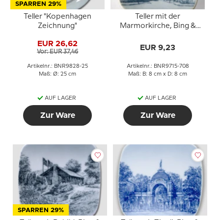
SPARREN 29%
Teller "Kopenhagen
Teller mit der
Zeichnung"
Marmorkirche, Bing &
Gröndahl
EUR 26,62
EUR 9,23
Vor: EUR 37,46
Artikelnr.: BNR9828-25
Artikelnr.: BNR9715-708
Maß: Ø: 25 cm
Maß: B: 8 cm x D: 8 cm
AUF LAGER
AUF LAGER
Zur Ware
Zur Ware
SPARREN 29%