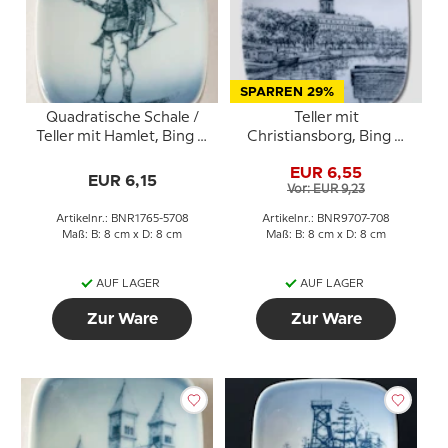
SPARREN 29%
Quadratische Schale /
Teller mit
Teller mit Hamlet, Bing &
Christiansborg, Bing &
Gröndahl
Gröndahl
EUR 6,55
EUR 6,15
Vor: EUR 9,23
Artikelnr.: BNR1765-5708
Artikelnr.: BNR9707-708
Maß: B: 8 cm x D: 8 cm
Maß: B: 8 cm x D: 8 cm
AUF LAGER
AUF LAGER
Zur Ware
Zur Ware