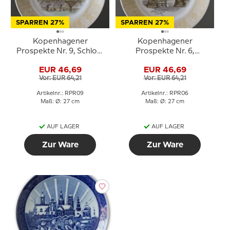
SPARREN 27%
SPARREN 27%
Kopenhagener
Kopenhagener
Prospekte Nr. 9, Schloss
Prospekte Nr. 6,
Rosenborg, Royal
Museum für Kunst und
EUR 46,69
EUR 46,69
Copenhagen
Handwerk, Royal
Vor: EUR 64,21
Vor: EUR 64,21
Copenhagen
Artikelnr.: RPR09
Artikelnr.: RPR06
Maß: Ø: 27 cm
Maß: Ø: 27 cm
AUF LAGER
AUF LAGER
Zur Ware
Zur Ware