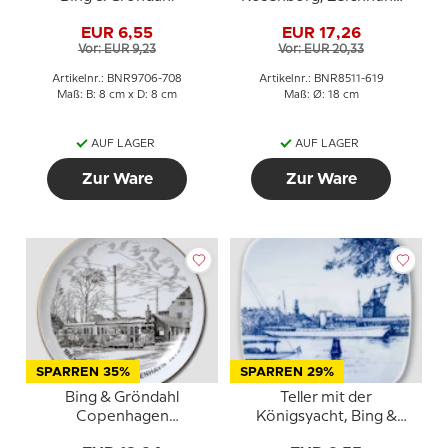
in blau, Bing & Gröndahl
EUR 6,55
EUR 17,26
Vor: EUR 9,23
Vor: EUR 20,33
Artikelnr.: BNR9706-708
Artikelnr.: BNR8511-619
Maß: B: 8 cm x D: 8 cm
Maß: Ø: 18 cm
AUF LAGER
AUF LAGER
Zur Ware
Zur Ware
SPARREN 35%
SPARREN 29%
Bing & Gröndahl
Teller mit der
Copenhagen
Königsyacht, Bing &
Straßenbahnteller,
Gröndahl