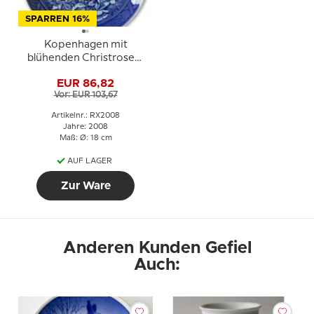
SPARREN 16%
Kopenhagen mit
blühenden Christrosen,
2008, Royal
EUR 86,82
Copenhagen
Vor: EUR 103,67
Weihnachtsteller
Artikelnr.: RX2008
Jahre: 2008
Maß: Ø: 18 cm
AUF LAGER
Zur Ware
Anderen Kunden Gefiel
Auch: