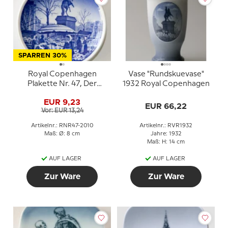
SPARREN 30%
Royal Copenhagen
Vase "Rundskuevase"
Plakette Nr. 47, Der
1932 Royal Copenhagen
Blumenmarkt, Højbro
EUR 9,23
Plads
EUR 66,22
Vor: EUR 13,24
Artikelnr.: RNR47-2010
Artikelnr.: RVR1932
Maß: Ø: 8 cm
Jahre: 1932
Maß: H: 14 cm
AUF LAGER
AUF LAGER
Zur Ware
Zur Ware