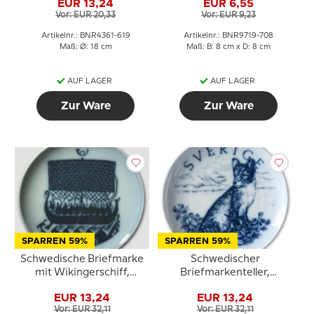
EUR 13,24
EUR 6,55
Zeichnung in Braun
Vor: EUR 20,33
Vor: EUR 9,23
Artikelnr.: BNR4361-619
Artikelnr.: BNR9719-708
Maß: Ø: 18 cm
Maß: B: 8 cm x D: 8 cm
AUF LAGER
AUF LAGER
Zur Ware
Zur Ware
SPARREN 59%
SPARREN 59%
Schwedische Briefmarke
Schwedischer
mit Wikingerschiff,
Briefmarkenteller,
Zeichnung in Blau, Bing
Schweden, Zeichnung in
EUR 13,24
EUR 13,24
& Gröndahl
Blau, Bing & Gröndahl
Vor: EUR 32,11
Vor: EUR 32,11