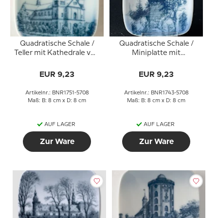
Quadratische Schale /
Quadratische Schale /
Teller mit Kathedrale von
Miniplatte mit
Viborg, Bing & Gröndahl
Rytterknægten, Bing &
Gröndahl
EUR 9,23
EUR 9,23
Artikelnr.: BNR1751-5708
Artikelnr.: BNR1743-5708
Maß: B: 8 cm x D: 8 cm
Maß: B: 8 cm x D: 8 cm
AUF LAGER
AUF LAGER
Zur Ware
Zur Ware