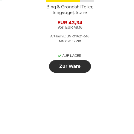
e
Bing & Gröndahl Teller,
Singvögel, Stare
EUR 43,34
Vor: EUR 48,16
Artikelnr.: BNR11421-616
Maß: Ø: 17 cm
AUF LAGER
Zur Ware