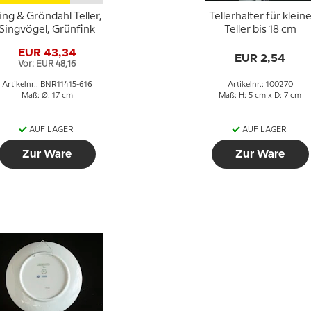
ing & Gröndahl Teller,
Tellerhalter für klein
Singvögel, Grünfink
Teller bis 18 cm
EUR 43,34
EUR 2,54
Vor: EUR 48,16
Artikelnr.: BNR11415-616
Artikelnr.: 100270
Maß: Ø: 17 cm
Maß: H: 5 cm x D: 7 cm
AUF LAGER
AUF LAGER
Zur Ware
Zur Ware