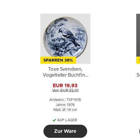
SPARREN 38%
Tove Svendsen,
Vogelteller Buchfink
S
1976
EUR 19,93
Vor: EUR 32,10
Artikelnr.: TSF1976
Jahre: 1976
Maß: Ø: 19 cm
AUF LAGER
Zur Ware