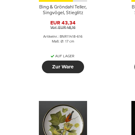
Bing & Gröndahl Teller,
B
Singvögel, Stieglitz
EUR 43,34
Vor: EUR 48,16
Artikelnr.: BNR11418-616
Maß: Ø: 17 cm
AUF LAGER
Zur Ware