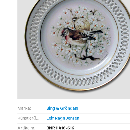
Marke:
Bing & Gröndahl
Künstler(in):
Leif Ragn Jensen
Artikelnr.:
BNR11416-616