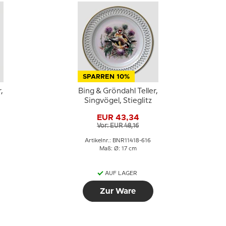
SPARREN 10%
,
Bing & Gröndahl Teller,
Singvögel, Stieglitz
EUR 43,34
Vor: EUR 48,16
Artikelnr.: BNR11418-616
Maß: Ø: 17 cm
AUF LAGER
Zur Ware