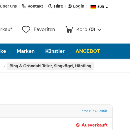
Über uns
Kontakt
Hilfe
Login
EUR
rkauf
Favoriten
Korb
(0)
cke
Marken
Künstler
ANGEBOT
Bing & Gröndahl Teller, Singvögel, Hänfling
Infos zur Qualität
Ausverkauft