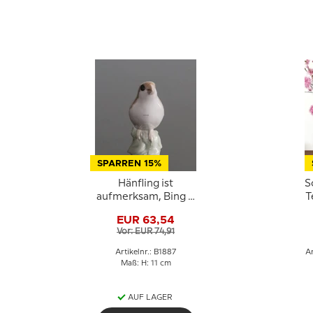
SPARREN 15%
Hänfling ist
S
aufmerksam, Bing &
T
Gröndahl Vogelfigur
EUR 63,54
Nr. 1887
Vor: EUR 74,91
Artikelnr.: B1887
Ar
Maß: H: 11 cm
AUF LAGER