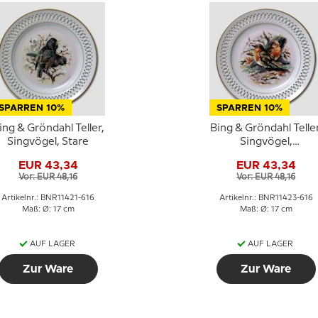
SPARREN 10%
SPARREN 10%
ing & Gröndahl Teller,
Bing & Gröndahl Teller
Singvögel, Stare
Singvögel,
Rothkehlchen
EUR 43,34
EUR 43,34
Vor: EUR 48,16
Vor: EUR 48,16
Artikelnr.: BNR11421-616
Artikelnr.: BNR11423-616
Maß: Ø: 17 cm
Maß: Ø: 17 cm
AUF LAGER
AUF LAGER
Zur Ware
Zur Ware