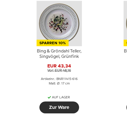
SPARREN 10%
Bing & Gröndahl Teller,
B
Singvögel, Grünfink
EUR 43,34
Vor: EUR 48,16
Artikelnr.: BNR11415-616
Maß: Ø: 17 cm
AUF LAGER
Zur Ware