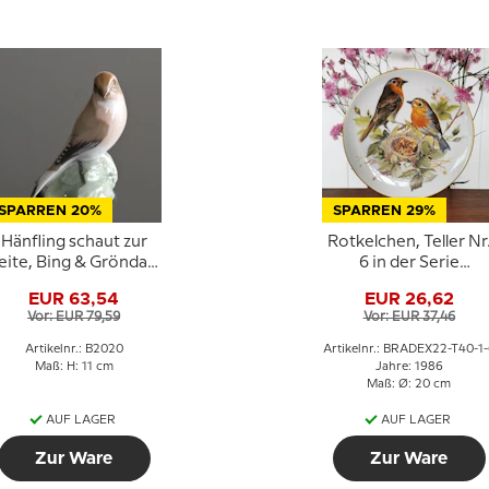
SPARREN 20%
SPARREN 29%
Hänfling schaut zur
Rotkelchen, Teller Nr
eite, Bing & Gröndahl
6 in der Serie
Vogelfigur Nr. 2020
"Europäische
EUR 63,54
EUR 26,62
Singvögel",
Vor: EUR 79,59
Vor: EUR 37,46
Tirschenreuth
Artikelnr.: B2020
Artikelnr.: BRADEX22-T40-1-
Maß: H: 11 cm
Jahre: 1986
Maß: Ø: 20 cm
AUF LAGER
AUF LAGER
Zur Ware
Zur Ware