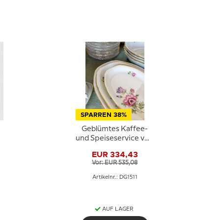
SPARREN 38%
,
Geblümtes Kaffee-
und Speiseservice von
Kongens Lyngby /
EUR 334,43
Kopenhagen -
Vor: EUR 535,08
Insgesamt 88 Teile
Artikelnr.: DG1511
AUF LAGER