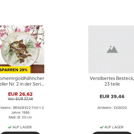
SPARREN 29%
omemrgoldhähnchen,
Versilbertes Besteck
eller Nr. 2 in der Serie
23 teile
"Europäische
EUR 26,62
Singvögel",
EUR 39,46
Vor: EUR 37,46
Tirschenreuth
tikelnr.: BRADEX22-T40-1-2
Artikelnr.: DG5020
Jahre: 1986
Maß: Ø: 20 cm
AUF LAGER
AUF LAGER