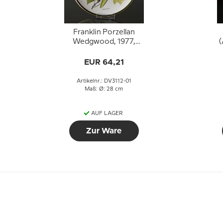
Franklin Porzellan
Wedgwood, 1977,
(
Singvögel der Welt,
Scharlachtangare
EUR 64,21
Artikelnr.: DV3112-01
Maß: Ø: 28 cm
AUF LAGER
Zur Ware