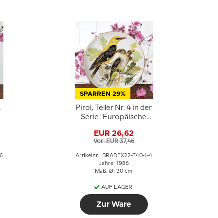
SPARREN 29%
.
Pirol, Teller Nr. 4 in der
Serie "Europäische
Singvögel",
EUR 26,62
Tirschenreuth
Vor: EUR 37,46
6
Artikelnr.: BRADEX22-T40-1-4
Jahre: 1986
Maß: Ø: 20 cm
AUF LAGER
Zur Ware