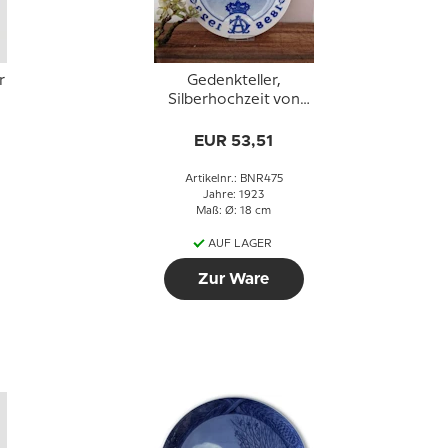
r
Gedenkteller,
Silberhochzeit von
Christian X und
Königin Alexandrine
EUR 53,51
1898-1923, Bing &
Gröndahl
Artikelnr.: BNR475
Jahre: 1923
Maß: Ø: 18 cm
AUF LAGER
Zur Ware