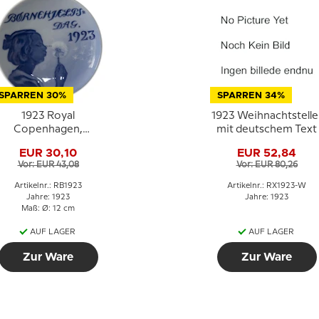
SPARREN 30%
SPARREN 34%
1923 Royal
1923 Weihnachtstelle
Copenhagen,
mit deutschem Text
Kinderhilfeteller
EUR 30,10
EUR 52,84
Vor: EUR 43,08
Vor: EUR 80,26
Artikelnr.: RB1923
Artikelnr.: RX1923-W
Jahre: 1923
Jahre: 1923
Maß: Ø: 12 cm
AUF LAGER
AUF LAGER
Zur Ware
Zur Ware