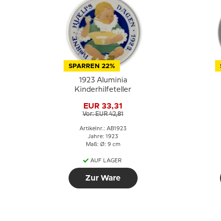
SPARREN 22%
1923 Aluminia
Kinderhilfeteller
EUR 33,31
Vor: EUR 42,81
Artikelnr.: AB1923
Jahre: 1923
Maß: Ø: 9 cm
AUF LAGER
Zur Ware