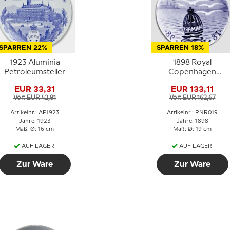
SPARREN 22%
SPARREN 18%
1923 Aluminia
1898 Royal
Petroleumsteller
Copenhagen
Gedenkteller
EUR 33,31
EUR 133,11
Vor: EUR 42,81
Vor: EUR 162,67
Artikelnr.: AP1923
Artikelnr.: RNR019
Jahre: 1923
Jahre: 1898
Maß: Ø: 16 cm
Maß: Ø: 19 cm
AUF LAGER
AUF LAGER
Zur Ware
Zur Ware