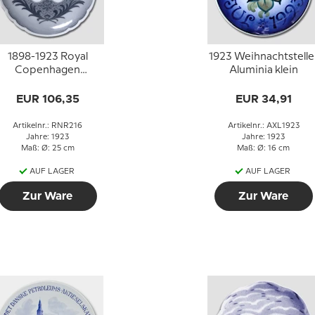
1898-1923 Royal
1923 Weihnachtstelle
Copenhagen
Aluminia klein
Gedenkteller,
Silberhochzeit bon
EUR 106,35
EUR 34,91
Christian X und
Königin Alexandrine
Artikelnr.: RNR216
Artikelnr.: AXL1923
Jahre: 1923
Jahre: 1923
Maß: Ø: 25 cm
Maß: Ø: 16 cm
AUF LAGER
AUF LAGER
Zur Ware
Zur Ware