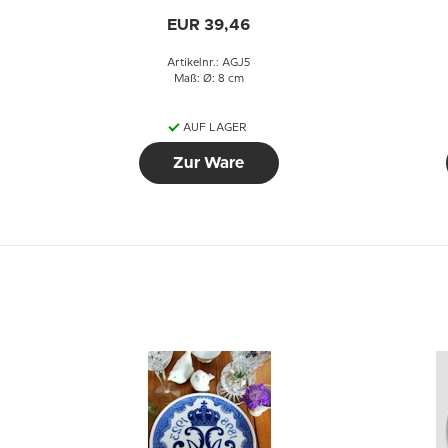
Plakette, Frohe
Weihnachten
EUR 39,46
Artikelnr.: AGJ5
Maß: Ø: 8 cm
AUF LAGER
Zur Ware