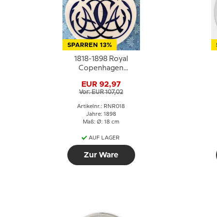
SPARREN 13%
1818-1898 Royal
Copenhagen
Gedenkteller
EUR 92,97
Vor: EUR 107,02
Artikelnr.: RNR018
Jahre: 1898
Maß: Ø: 18 cm
AUF LAGER
Zur Ware