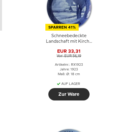
SPARREN 41%
Schneebedeckte
Landschaft mit Kirche
1923, Royal
EUR 33,31
Copenhagen
Vor: EUR 56,19
Weihnachtsteller
Artikelnr.: RX1923
Jahre: 1923
Maß: Ø: 18 cm
AUF LAGER
Zur Ware