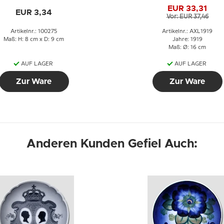
cm
EUR 33,31
EUR 3,34
Vor: EUR 37,46
Artikelnr.: 100275
Artikelnr.: AXL1919
Maß: H: 8 cm x D: 9 cm
Jahre: 1919
Maß: Ø: 16 cm
AUF LAGER
AUF LAGER
Zur Ware
Zur Ware
Anderen Kunden Gefiel Auch: