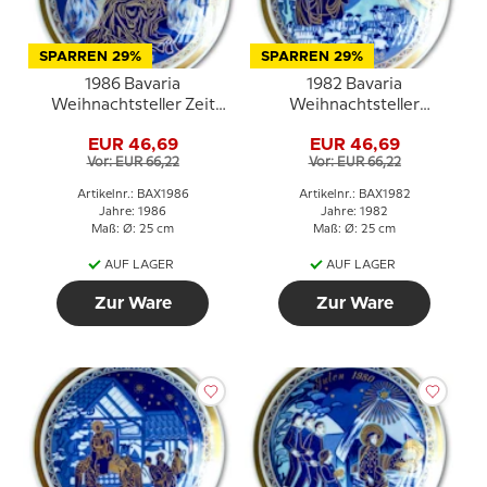
SPARREN 29%
SPARREN 29%
1986 Bavaria
1982 Bavaria
Weihnachtsteller Zeit
Weihnachtsteller
der Seligkeit
Verkündigung an die
EUR 46,69
EUR 46,69
Hirten
Vor: EUR 66,22
Vor: EUR 66,22
Artikelnr.: BAX1986
Artikelnr.: BAX1982
Jahre: 1986
Jahre: 1982
Maß: Ø: 25 cm
Maß: Ø: 25 cm
AUF LAGER
AUF LAGER
Zur Ware
Zur Ware