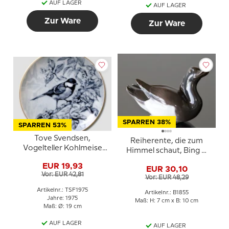
AUF LAGER
AUF LAGER
Zur Ware
Zur Ware
SPARREN 38%
SPARREN 53%
Tove Svendsen,
Reiherente, die zum
Vogelteller Kohlmeise
Himmel schaut, Bing &
1975
Gröndahl Vogelfigur Nr.
EUR 19,93
EUR 30,10
1855
Vor: EUR 42,81
Vor: EUR 48,29
Artikelnr.: TSF1975
Artikelnr.: B1855
Jahre: 1975
Maß: H: 7 cm x B: 10 cm
Maß: Ø: 19 cm
AUF LAGER
AUF LAGER