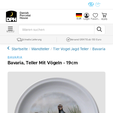
Danish
Porcelain
House
EUR
Korb
Login
Favoriten
MENÜ
Schnelle Lieferung
Versand GRATIS ab 150 Euro
Startseite
Wandteller
Tier Vogel Jagd Teller
Bavaria Tell
BAVARIA
Bavaria, Teller Mit Vögeln - 19cm