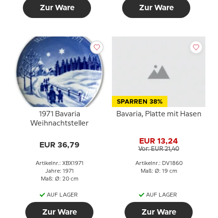
Zur Ware
Zur Ware
SPARREN 38%
1971 Bavaria
Bavaria, Platte mit Hasen
Weihnachtsteller
EUR 13,24
EUR 36,79
Vor: EUR 21,40
Artikelnr.: XBX1971
Artikelnr.: DV1860
Jahre: 1971
Maß: Ø: 19 cm
Maß: Ø: 20 cm
AUF LAGER
AUF LAGER
Zur Ware
Zur Ware