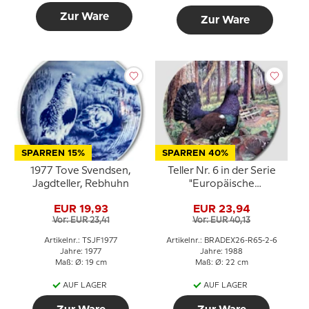
Zur Ware
Zur Ware
SPARREN 15%
SPARREN 40%
1977 Tove Svendsen,
Teller Nr. 6 in der Serie
Jagdteller, Rebhuhn
"Europäische
Wildvögel", Royal
EUR 19,93
EUR 23,94
Grafton
Vor: EUR 23,41
Vor: EUR 40,13
Artikelnr.: TSJF1977
Artikelnr.: BRADEX26-R65-2-6
Jahre: 1977
Jahre: 1988
Maß: Ø: 19 cm
Maß: Ø: 22 cm
AUF LAGER
AUF LAGER