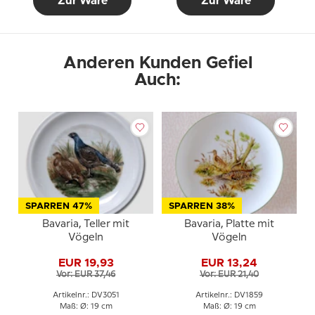
Zur Ware
Zur Ware
Anderen Kunden Gefiel
Auch:
SPARREN 47%
SPARREN 38%
Bavaria, Teller mit
Bavaria, Platte mit
Vögeln
Vögeln
EUR 19,93
EUR 13,24
Vor: EUR 37,46
Vor: EUR 21,40
Artikelnr.: DV3051
Artikelnr.: DV1859
Maß: Ø: 19 cm
Maß: Ø: 19 cm