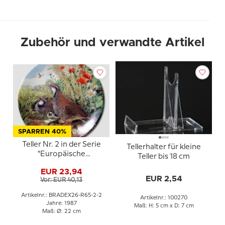
Zubehör und verwandte Artikel
SPARREN 40%
Teller Nr. 2 in der Serie
Tellerhalter für kleine
"Europäische
Teller bis 18 cm
Wildvögel", Royal
EUR 23,94
Grafton
EUR 2,54
Vor: EUR 40,13
Artikelnr.: BRADEX26-R65-2-2
Artikelnr.: 100270
Jahre: 1987
Maß: H: 5 cm x D: 7 cm
Maß: Ø: 22 cm