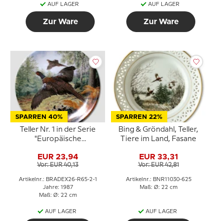
AUF LAGER
AUF LAGER
Zur Ware
Zur Ware
SPARREN 40%
SPARREN 22%
Teller Nr. 1 in der Serie
Bing & Gröndahl, Teller,
"Europäische
Tiere im Land, Fasane
Wildvögel", Royal
EUR 23,94
EUR 33,31
Grafton
Vor: EUR 40,13
Vor: EUR 42,81
Artikelnr.: BRADEX26-R65-2-1
Artikelnr.: BNR11030-625
Jahre: 1987
Maß: Ø: 22 cm
Maß: Ø: 22 cm
AUF LAGER
AUF LAGER