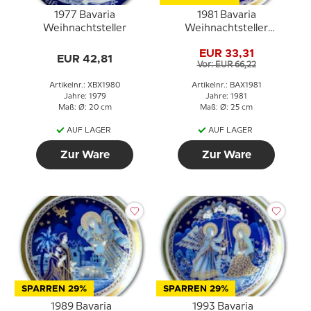
1977 Bavaria
1981 Bavaria
Weihnachtsteller
Weihnachtsteller
Nachricht des Engels
EUR 33,31
EUR 42,81
Vor: EUR 66,22
Artikelnr.: XBX1980
Artikelnr.: BAX1981
Jahre: 1979
Jahre: 1981
Maß: Ø: 20 cm
Maß: Ø: 25 cm
AUF LAGER
AUF LAGER
Zur Ware
Zur Ware
SPARREN 29%
SPARREN 29%
1989 Bavaria
1993 Bavaria