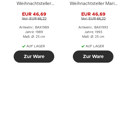
Weihnachtsteller
Weihnachtsteller Mariä
Verkündigung an die
Verkündigung
EUR 46,69
EUR 46,69
Hirten
Vor: EUR 66,22
Vor: EUR 66,22
Artikelnr.: BAX1989
Artikelnr.: BAX1993
Jahre: 1989
Jahre: 1993
Maß: Ø: 25 cm
Maß: Ø: 25 cm
AUF LAGER
AUF LAGER
Zur Ware
Zur Ware