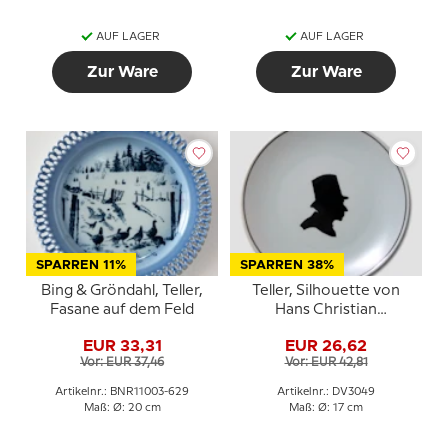
AUF LAGER
AUF LAGER
Zur Ware
Zur Ware
SPARREN 11%
SPARREN 38%
Bing & Gröndahl, Teller,
Teller, Silhouette von
Fasane auf dem Feld
Hans Christian
Andersen, Bavaria
EUR 33,31
EUR 26,62
Vor: EUR 37,46
Vor: EUR 42,81
Artikelnr.: BNR11003-629
Artikelnr.: DV3049
Maß: Ø: 20 cm
Maß: Ø: 17 cm