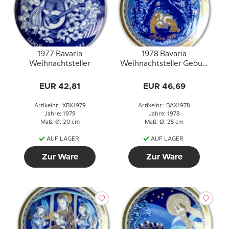
1977 Bavaria
1978 Bavaria
Weihnachtsteller
Weihnachtsteller Geburt
Jesu
EUR 42,81
EUR 46,69
Artikelnr.: XBX1979
Artikelnr.: BAX1978
Jahre: 1979
Jahre: 1978
Maß: Ø: 20 cm
Maß: Ø: 25 cm
AUF LAGER
AUF LAGER
Zur Ware
Zur Ware