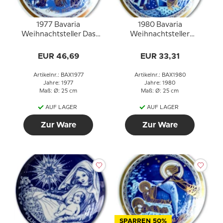
1977 Bavaria
1980 Bavaria
Weihnachtsteller Das
Weihnachtsteller
Jesuskind besuchen
Anbetung des Volkes
EUR 46,69
EUR 33,31
Artikelnr.: BAX1977
Artikelnr.: BAX1980
Jahre: 1977
Jahre: 1980
Maß: Ø: 25 cm
Maß: Ø: 25 cm
AUF LAGER
AUF LAGER
Zur Ware
Zur Ware
SPARREN 50%