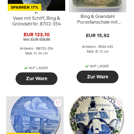
SPARREN 17%
Bing & Grøndahl
Vase mit Schiff, Bing &
Porzellanschale mit
Gröndahl Nr. 8702-354
Schloss Nr. 534-455
EUR 133,10
EUR 15,92
Vor: EUR 159,99
Artikelnr.: B534-455
Artikelnr.: B8702-354
Maß: B: 12 cm
Maß: H: 24 cm
AUF LAGER
AUF LAGER
Zur Ware
Zur Ware