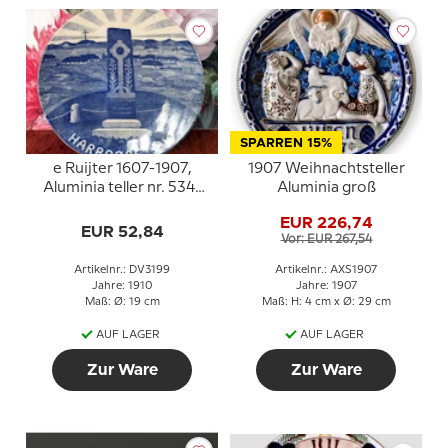
SPARREN 15%
e Ruijter 1607-1907,
1907 Weihnachtsteller
Aluminia teller nr. 534-
Aluminia groß
352
EUR 226,74
EUR 52,84
Vor: EUR 267,54
Artikelnr.: DV3199
Artikelnr.: AXS1907
Jahre: 1910
Jahre: 1907
Maß: Ø: 19 cm
Maß: H: 4 cm x Ø: 29 cm
AUF LAGER
AUF LAGER
Zur Ware
Zur Ware