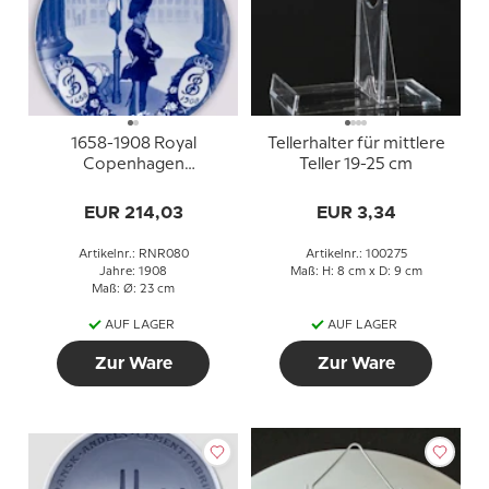
1658-1908 Royal
Tellerhalter für mittlere
Copenhagen
Teller 19-25 cm
Gedenkteller,
EUR 214,03
EUR 3,34
Artikelnr.: RNR080
Artikelnr.: 100275
Jahre: 1908
Maß: H: 8 cm x D: 9 cm
Maß: Ø: 23 cm
AUF LAGER
AUF LAGER
Zur Ware
Zur Ware