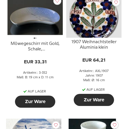
1907 Weihnachtsteller
Möwegeschirr mit Gold,
Aluminia klein
Schale,
Halbmondförmig19cm,
EUR 64,21
Bing & Gröndahl Nr. 352
EUR 33,31
oder 41
Artikelnr.: AXL1907
Artikelnr.: 3-352
Jahre: 1907
Maß: B: 19 cm x D: 11 cm
Maß: Ø: 16 cm
AUF LAGER
AUF LAGER
Zur Ware
Zur Ware