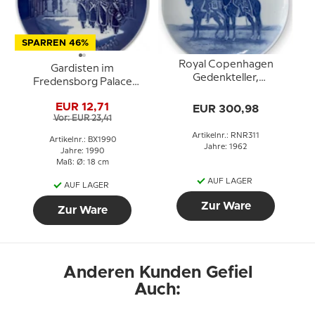
SPARREN 46%
Royal Copenhagen
Gardisten im
Gedenkteller,
Fredensborg Palace
GARDEHUSARREGIMENTET
1990, Der Bing &
1762 -1962
EUR 12,71
EUR 300,98
Gröndahl
Vor: EUR 23,41
Weihnachtsteller
Artikelnr.: RNR311
Artikelnr.: BX1990
Jahre: 1962
Jahre: 1990
Maß: Ø: 18 cm
AUF LAGER
AUF LAGER
Zur Ware
Zur Ware
Anderen Kunden Gefiel
Auch: