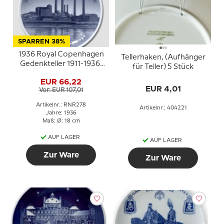
SPARREN 38%
1936 Royal Copenhagen
Tellerhaken, (Aufhänger
Gedenkteller 1911-1936,
für Teller) 5 Stück
DANSK ANDELS
EUR 66,22
CEMENTFABRIK 1911 10.
EUR 4,01
Vor: EUR 107,01
NOVBR 1936
Artikelnr.: RNR278
Artikelnr.: 404221
Jahre: 1936
Maß: Ø: 18 cm
AUF LAGER
AUF LAGER
Zur Ware
Zur Ware