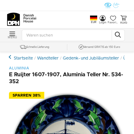
Danish
Porcelain
House
EUR
Korb
Login
Favoriten
MENÜ
Schnelle Lieferung
Versand GRATIS ab 150 Euro
Startseite
Wandteller
Gedenk- und Jubiläumsteller
Übrig
ALUMINIA
E Ruijter 1607-1907, Aluminia Teller Nr. 534-
352
SPARREN 38%