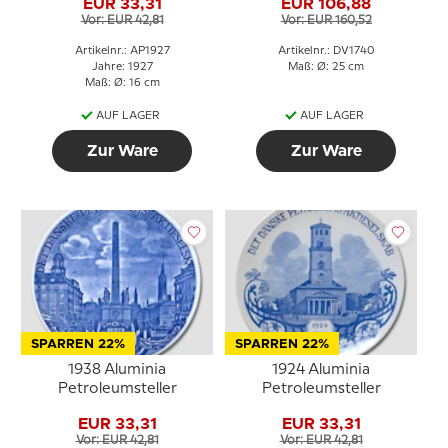
EUR 33,31
EUR 106,88
Vor: EUR 42,81
Vor: EUR 160,52
Artikelnr.: AP1927
Artikelnr.: DV1740
Jahre: 1927
Maß: Ø: 25 cm
Maß: Ø: 16 cm
AUF LAGER
AUF LAGER
Zur Ware
Zur Ware
SPARREN 22%
SPARREN 22%
1938 Aluminia
1924 Aluminia
Petroleumsteller
Petroleumsteller
EUR 33,31
EUR 33,31
Vor: EUR 42,81
Vor: EUR 42,81