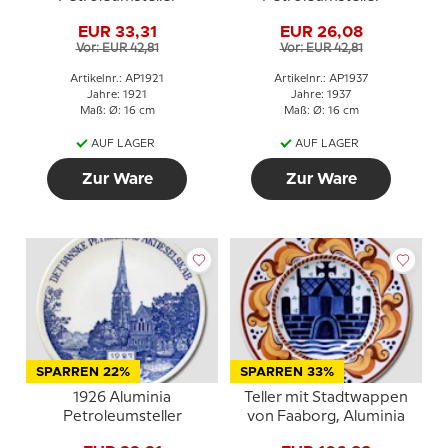
EUR 33,31
EUR 26,08
Vor: EUR 42,81
Vor: EUR 42,81
Artikelnr.: AP1921
Artikelnr.: AP1937
Jahre: 1921
Jahre: 1937
Maß: Ø: 16 cm
Maß: Ø: 16 cm
AUF LAGER
AUF LAGER
Zur Ware
Zur Ware
SPARREN 22%
SPARREN 33%
1926 Aluminia
Teller mit Stadtwappen
Petroleumsteller
von Faaborg, Aluminia