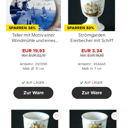
SPARREN 38%
SPARREN 83%
Teller mit Motiv einer
Strömgarden
Windmühle und eines
Eierbecher mit Schiff
Schiffes
EUR 19,93
EUR 3,34
Vor: EUR 32,10
Vor: EUR 19,93
Artikelnr.: DV3190
Artikelnr.: XSAG45
Maß: Ø: 31 cm
Maß: H: 7 cm
AUF LAGER
AUF LAGER
Zur Ware
Zur Ware