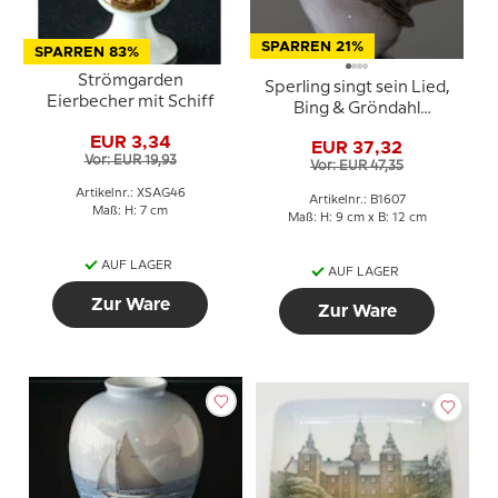
SPARREN 21%
SPARREN 83%
Strömgarden
Sperling singt sein Lied,
Eierbecher mit Schiff
Bing & Gröndahl
Vogelfigur Nr. 1607
EUR 3,34
EUR 37,32
Vor: EUR 19,93
Vor: EUR 47,35
Artikelnr.: XSAG46
Artikelnr.: B1607
Maß: H: 7 cm
Maß: H: 9 cm x B: 12 cm
AUF LAGER
AUF LAGER
Zur Ware
Zur Ware