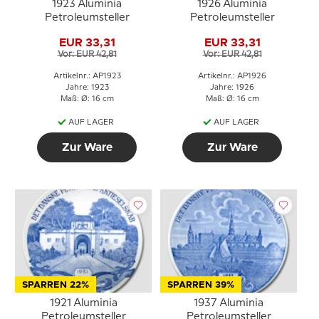
1923 Aluminia
1926 Aluminia
Petroleumsteller
Petroleumsteller
EUR 33,31
EUR 33,31
Vor: EUR 42,81
Vor: EUR 42,81
Artikelnr.: AP1923
Artikelnr.: AP1926
Jahre: 1923
Jahre: 1926
Maß: Ø: 16 cm
Maß: Ø: 16 cm
AUF LAGER
AUF LAGER
Zur Ware
Zur Ware
SPARREN 22%
SPARREN 39%
1921 Aluminia
1937 Aluminia
Petroleumsteller
Petroleumsteller