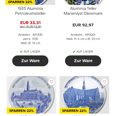
SPARREN 22%
1935 Aluminia
Aluminia Teller
Petroleumsteller
Marienlyst Dänemark
EUR 33,31
EUR 92,97
Vor: EUR 42,81
Artikelnr.: AP1935
Artikelnr.: AP0001
Jahre: 1935
Maß: H: 4 cm x Ø: 20 cm
Maß: Ø: 16 cm
AUF LAGER
AUF LAGER
Zur Ware
Zur Ware
SPARREN 22%
SPARREN 22%