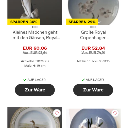
SPARREN 36%
SPARREN 29%
Kleines Mädchen geht
Große Royal
mit den Gänsen, Royal
Copenhagen
Copenhagen Figur Nr.
Sammelteller, Blüte Nr.
EUR 60,06
EUR 52,84
528 oder 067
2830-1125
Vor: EUR 93,64
Vor: EUR 74,91
Artikelnr.: 1021067
Artikelnr.: R2830-1125
Maß: H: 19 cm
AUF LAGER
AUF LAGER
Zur Ware
Zur Ware