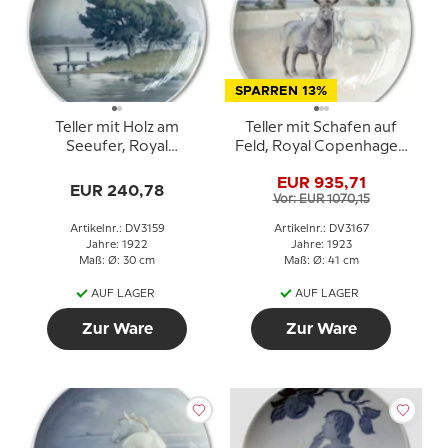
SPARREN 13%
Teller mit Holz am
Teller mit Schafen auf
Seeufer, Royal
Feld, Royal Copenhagen
Copenhagen UNIKA
UNICA Signiert: 14/5 GR.
EUR 935,71
Signiert: 13/10 1922 R.
1923 (Gotfred Rode)
EUR 240,78
Vor: EUR 1070,15
Books
Artikelnr.: DV3159
Artikelnr.: DV3167
Jahre: 1922
Jahre: 1923
Maß: Ø: 30 cm
Maß: Ø: 41 cm
AUF LAGER
AUF LAGER
Zur Ware
Zur Ware