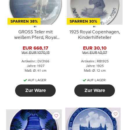
SPARREN 38%
SPARREN 30%
GROSS Teller mit
1925 Royal Copenhagen,
weißem Pferd, Royal
Kinderhilfeteller
Copenhagen UNICA
EUR 668,17
EUR 30,10
Signiert: GR (Gotfred
Vor: EUR 1070,15
Vor: EUR 43,07
Rode) 28 / 5-1927r
Artikelnr.: DV3166
Artikelnr.: RB1925
Jahre: 1927
Jahre: 1925
Maß: Ø: 41 cm
Maß: Ø: 12 cm
AUF LAGER
AUF LAGER
Zur Ware
Zur Ware