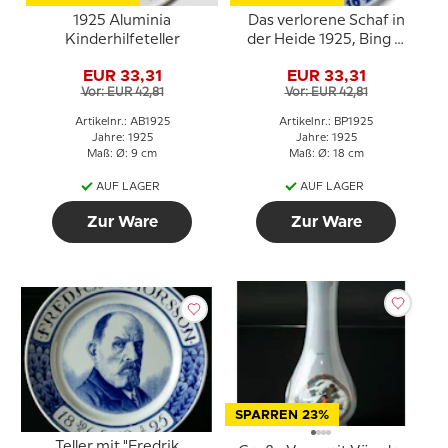
1925 Aluminia
Das verlorene Schaf in
Kinderhilfeteller
der Heide 1925, Bing &
Gröndahl Osterteller
EUR 33,31
EUR 33,31
Vor: EUR 42,81
Vor: EUR 42,81
Artikelnr.: AB1925
Artikelnr.: BP1925
Jahre: 1925
Jahre: 1925
Maß: Ø: 9 cm
Maß: Ø: 18 cm
AUF LAGER
AUF LAGER
Zur Ware
Zur Ware
SPARREN 23%
Teller mit "Fredrik