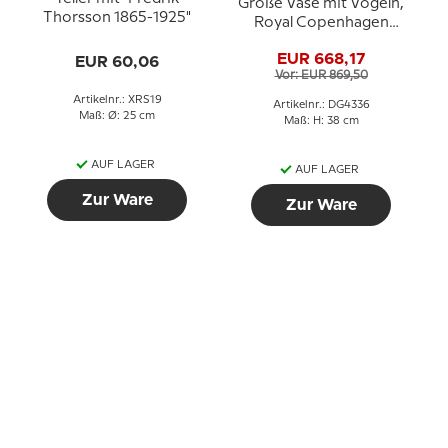
Große Vase mit Vögeln,
Thorsson 1865-1925"
Royal Copenhagen
UNICA Signiert: BTh
EUR 668,17
EUR 60,06
Private 1923 partielle
Vor: EUR 869,50
Aufglasurdekoration
Artikelnr.: XRS19
Artikelnr.: DG4336
Maß: Ø: 25 cm
Maß: H: 38 cm
AUF LAGER
AUF LAGER
Zur Ware
Zur Ware