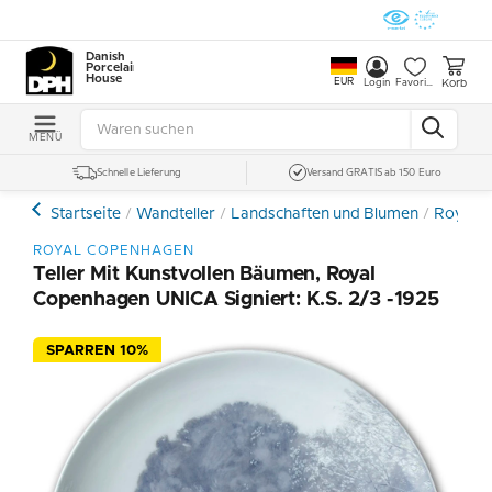
Danish
Porcelain
House
EUR
Korb
Login
Favoriten
MENÜ
Schnelle Lieferung
Versand GRATIS ab 150 Euro
Startseite
Wandteller
Landschaften und Blumen
Royal C
ROYAL COPENHAGEN
Teller Mit Kunstvollen Bäumen, Royal
Copenhagen UNICA Signiert: K.S. 2/3 -1925
SPARREN 10%