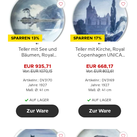
SPARREN 13%
SPARREN 17%
Teller mit See und
Teller mit Kirche, Royal
Bäumen, Royal
Copenhagen UNICA
Copenhagen UNICA
Signiert: "S"
EUR 935,71
EUR 668,17
Signiert: R. Böcher 28 /
Vor: EUR 1070,15
Vor: EUR 802,61
2-1927 "Motiv von
Sxampen"
Artikelnr.: DV3170
Artikelnr.: DV3169
Jahre: 1927
Jahre: 1927
Maß: Ø: 41 cm
Maß: Ø: 41 cm
AUF LAGER
AUF LAGER
Zur Ware
Zur Ware