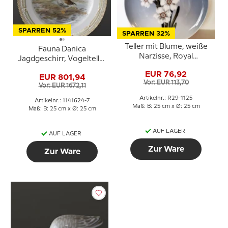
SPARREN 52%
SPARREN 32%
Teller mit Blume, weiße
Fauna Danica
Narzisse, Royal
Jagdgeschirr, Vogelteller
Copenhagen Nr. 29-1125
mit größerer Blässgans,
EUR 76,92
EUR 801,94
Royal Copenhagen
Vor: EUR 113,70
Vor: EUR 1672,11
Artikelnr.: R29-1125
Artikelnr.: 1141624-7
Maß: B: 25 cm x Ø: 25 cm
Maß: B: 25 cm x Ø: 25 cm
AUF LAGER
AUF LAGER
Zur Ware
Zur Ware