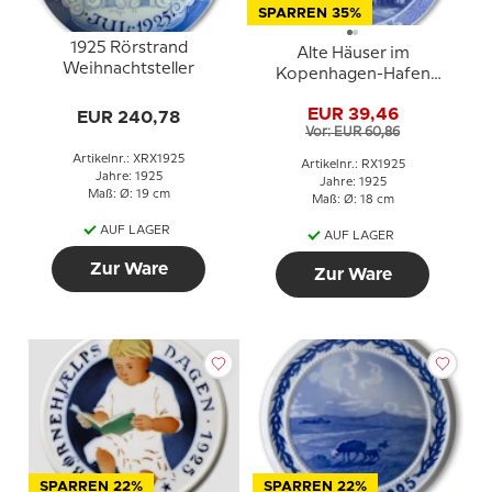
SPARREN 35%
1925 Rörstrand
Alte Häuser im
Weihnachtsteller
Kopenhagen-Hafen
1925, Royal Copenhagen
EUR 39,46
EUR 240,78
Weihnachtsteller
Vor: EUR 60,86
Artikelnr.: XRX1925
Artikelnr.: RX1925
Jahre: 1925
Jahre: 1925
Maß: Ø: 19 cm
Maß: Ø: 18 cm
AUF LAGER
AUF LAGER
Zur Ware
Zur Ware
SPARREN 22%
SPARREN 22%