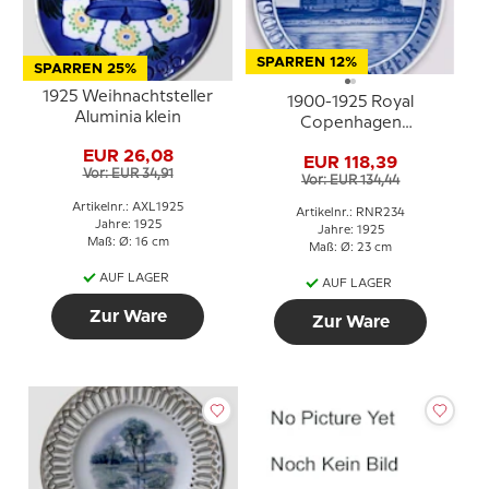
SPARREN 12%
SPARREN 25%
1925 Weihnachtsteller
1900-1925 Royal
Aluminia klein
Copenhagen
Gedenkteller, Odd Fellow
EUR 26,08
EUR 118,39
Teller, HAMLET 1900 25
Vor: EUR 34,91
Vor: EUR 134,44
NOVEMBER - 1925
Artikelnr.: AXL1925
Artikelnr.: RNR234
Jahre: 1925
Jahre: 1925
Maß: Ø: 16 cm
Maß: Ø: 23 cm
AUF LAGER
AUF LAGER
Zur Ware
Zur Ware