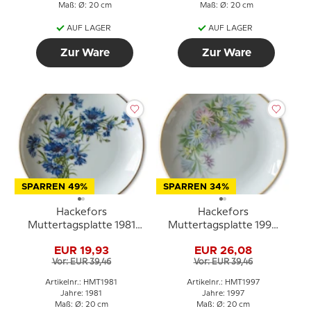
Maß: Ø: 20 cm
Maß: Ø: 20 cm
AUF LAGER
AUF LAGER
Zur Ware
Zur Ware
SPARREN 49%
SPARREN 34%
Hackefors
Hackefors
Muttertagsplatte 1981
Muttertagsplatte 1997
Kornblomst
Blumenstrauß mit
EUR 19,93
EUR 26,08
Goldrand
Vor: EUR 39,46
Vor: EUR 39,46
Artikelnr.: HMT1981
Artikelnr.: HMT1997
Jahre: 1981
Jahre: 1997
Maß: Ø: 20 cm
Maß: Ø: 20 cm