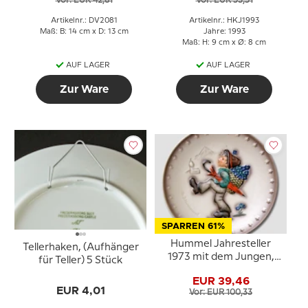
Vor: EUR 42,81
Vor: EUR 53,51
Artikelnr.: DV2081
Artikelnr.: HKJ1993
Maß: B: 14 cm x D: 13 cm
Jahre: 1993
Maß: H: 9 cm x Ø: 8 cm
AUF LAGER
AUF LAGER
Zur Ware
Zur Ware
SPARREN 61%
Hummel Jahresteller
Tellerhaken, (Aufhänger
1973 mit dem Jungen,
für Teller) 5 Stück
der mit Regenschirm
EUR 39,46
wandert
EUR 4,01
Vor: EUR 100,33