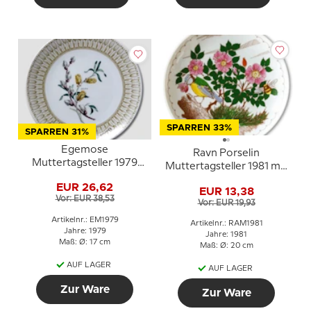
SPARREN 33%
SPARREN 31%
Egemose
Ravn Porselin
Muttertagsteller 1979
Muttertagsteller 1981 mit
Gänseküken
Vogel und Blumen
EUR 26,62
EUR 13,38
Vor: EUR 38,53
Vor: EUR 19,93
Artikelnr.: EM1979
Artikelnr.: RAM1981
Jahre: 1979
Jahre: 1981
Maß: Ø: 17 cm
Maß: Ø: 20 cm
AUF LAGER
AUF LAGER
Zur Ware
Zur Ware