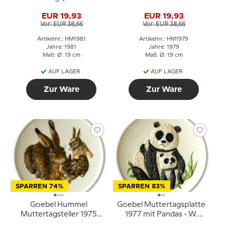
von W. Goebel mit
Eulenmotiv
EUR 19,93
EUR 19,93
Robbenmotiv
Vor: EUR 38,66
Vor: EUR 38,66
Artikelnr.: HM1981
Artikelnr.: HM1979
Jahre: 1981
Jahre: 1979
Maß: Ø: 19 cm
Maß: Ø: 19 cm
AUF LAGER
AUF LAGER
Zur Ware
Zur Ware
SPARREN 74%
SPARREN 83%
Goebel Hummel
Goebel Muttertagsplatte
Muttertagsteller 1975
1977 mit Pandas - W.
mit Hase und Jungen
Goebel