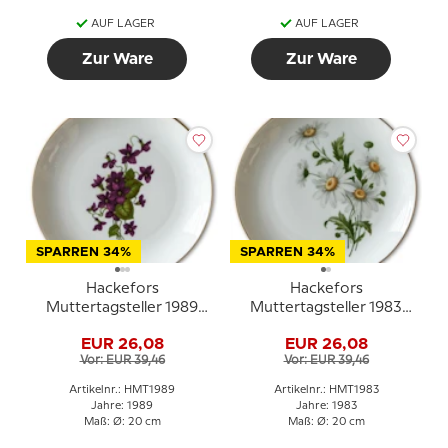
AUF LAGER
AUF LAGER
Zur Ware
Zur Ware
SPARREN 34%
SPARREN 34%
Hackefors
Hackefors
Muttertagsteller 1989
Muttertagsteller 1983
Veilchen mit Goldrand
Margerite mit Goldrand
EUR 26,08
EUR 26,08
Vor: EUR 39,46
Vor: EUR 39,46
Artikelnr.: HMT1989
Artikelnr.: HMT1983
Jahre: 1989
Jahre: 1983
Maß: Ø: 20 cm
Maß: Ø: 20 cm