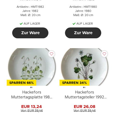
Artikelnr.: HMT1982
Artikelnr.: HMT1980
Jahre: 1982
Jahre: 1980
Maß: Ø: 20 cm
Maß: Ø: 20 cm
AUF LAGER
AUF LAGER
Zur Ware
Zur Ware
SPARREN 66%
SPARREN 34%
Hackefors
Hackefors
Muttertagsplatte 1988
Muttertagsteller 1992
mit Blumenmotiv
Blumenteller mit
EUR 13,24
EUR 26,08
Goldrand
Vor: EUR 39,46
Vor: EUR 39,46