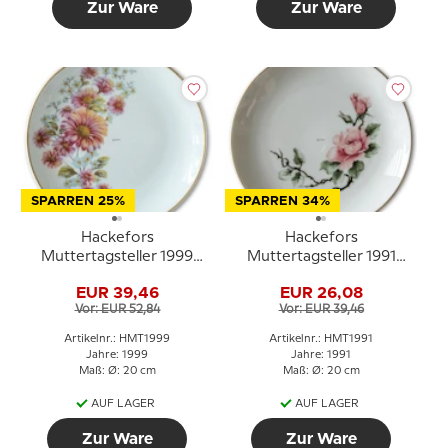
Zur Ware
Zur Ware
SPARREN 25%
SPARREN 34%
Hackefors
Hackefors
Muttertagsteller 1999
Muttertagsteller 1991
Blumenstrauß mit
Rose mit
EUR 39,46
EUR 26,08
Goldrand
Golddekoration
Vor: EUR 52,84
Vor: EUR 39,46
Artikelnr.: HMT1999
Artikelnr.: HMT1991
Jahre: 1999
Jahre: 1991
Maß: Ø: 20 cm
Maß: Ø: 20 cm
AUF LAGER
AUF LAGER
Zur Ware
Zur Ware