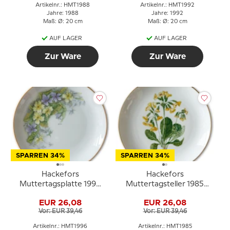
Artikelnr.: HMT1988
Artikelnr.: HMT1992
Jahre: 1988
Jahre: 1992
Maß: Ø: 20 cm
Maß: Ø: 20 cm
AUF LAGER
AUF LAGER
Zur Ware
Zur Ware
SPARREN 34%
SPARREN 34%
Hackefors
Hackefors
Muttertagsplatte 1996
Muttertagsteller 1985
mit Blumen und
Kodriver mit Goldrand
EUR 26,08
EUR 26,08
Goldrand
Vor: EUR 39,46
Vor: EUR 39,46
Artikelnr.: HMT1996
Artikelnr.: HMT1985