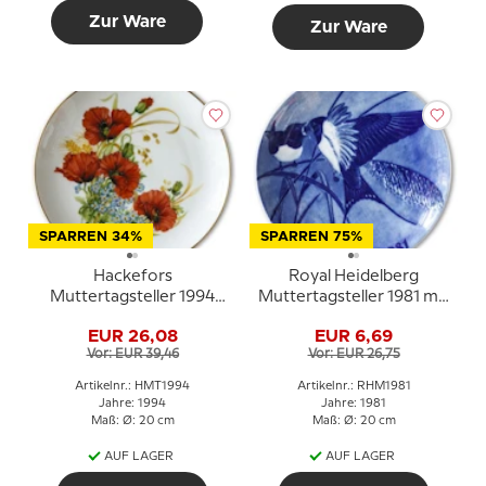
Zur Ware
Zur Ware
SPARREN 34%
SPARREN 75%
Hackefors
Royal Heidelberg
Muttertagsteller 1994
Muttertagsteller 1981 mit
Mohnblumen
Schwalben
EUR 26,08
EUR 6,69
Vor: EUR 39,46
Vor: EUR 26,75
Artikelnr.: HMT1994
Artikelnr.: RHM1981
Jahre: 1994
Jahre: 1981
Maß: Ø: 20 cm
Maß: Ø: 20 cm
AUF LAGER
AUF LAGER