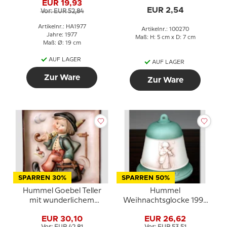
EUR 19,93
Vogel
EUR 2,54
Vor: EUR 52,84
Artikelnr.: HA1977
Artikelnr.: 100270
Jahre: 1977
Maß: H: 5 cm x D: 7 cm
Maß: Ø: 19 cm
AUF LAGER
AUF LAGER
Zur Ware
Zur Ware
SPARREN 30%
SPARREN 50%
Hummel Goebel Teller
Hummel
mit wunderlichem
Weihnachtsglocke 1993
Jungen mit
Engel spielt Geige
EUR 30,10
EUR 26,62
Regenschirm