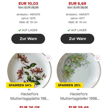
EUR 10,03
EUR 6,69
Vor: EUR 38,66
Vor: EUR 38,66
Artikelnr.: HM1975
Artikelnr.: HM1977
Jahre: 1975
Jahre: 1977
Maß: Ø: 19 cm
Maß: Ø: 19 cm
AUF LAGER
AUF LAGER
Zur Ware
Zur Ware
SPARREN 34%
SPARREN 25%
Hackefors
Hackefors
Muttertagsplatte 1984
Muttertagsteller 1998
Geißblatt
mit Blumen und
EUR 26,08
EUR 39,46