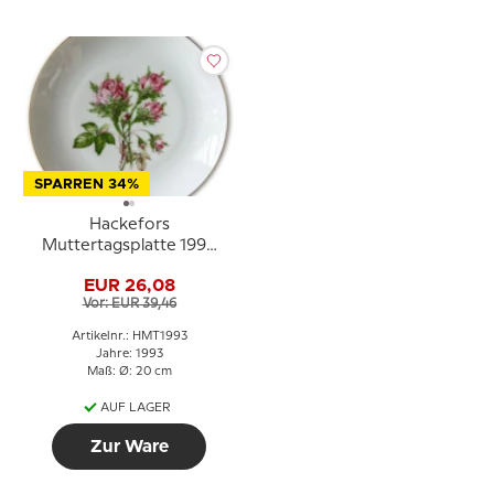
SPARREN 34%
Hackefors
Muttertagsplatte 1993
mit Rose und Goldrand
EUR 26,08
Vor: EUR 39,46
Artikelnr.: HMT1993
Jahre: 1993
Maß: Ø: 20 cm
AUF LAGER
Zur Ware