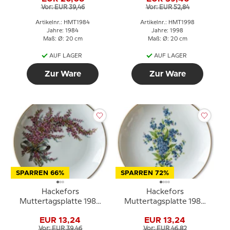
Golddekoration
Vor: EUR 39,46
Vor: EUR 52,84
Artikelnr.: HMT1984
Artikelnr.: HMT1998
Jahre: 1984
Jahre: 1998
Maß: Ø: 20 cm
Maß: Ø: 20 cm
AUF LAGER
AUF LAGER
Zur Ware
Zur Ware
SPARREN 66%
SPARREN 72%
Hackefors
Hackefors
Muttertagsplatte 1982
Muttertagsplatte 1980
Heide mit Goldrand
Vergissmeinnicht mit
EUR 13,24
EUR 13,24
Goldrand
Vor: EUR 39,46
Vor: EUR 46,82