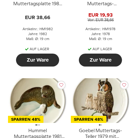
Muttertagsplatte 1982
Muttertags-
mit Schwan und Jungen
Sammelteller 1978 mit
EUR 19,93
Reh und Kitz
EUR 38,66
Vor: EUR 38,66
Artikelnr.: HM1982
Artikelnr.: HM1978
Jahre: 1982
Jahre: 1978
Maß: Ø: 19 cm
Maß: Ø: 19 cm
AUF LAGER
AUF LAGER
Zur Ware
Zur Ware
SPARREN 48%
SPARREN 48%
Hummel
Goebel Muttertags-
Muttertagsplatte 1981
Teller 1979 mit