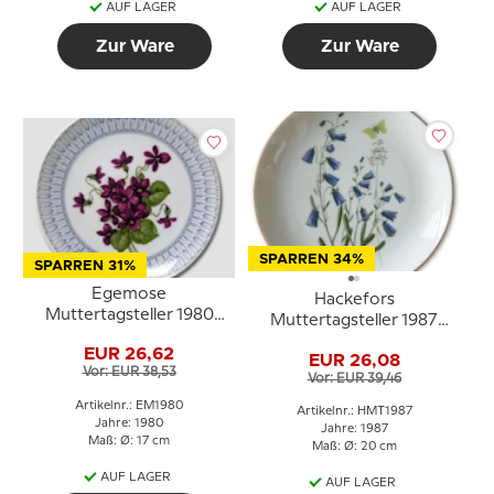
AUF LAGER
AUF LAGER
Zur Ware
Zur Ware
SPARREN 34%
SPARREN 31%
Egemose
Hackefors
Muttertagsteller 1980
Muttertagsteller 1987
Veilchen
Glockenblume mit
EUR 26,62
EUR 26,08
Goldrand
Vor: EUR 38,53
Vor: EUR 39,46
Artikelnr.: EM1980
Artikelnr.: HMT1987
Jahre: 1980
Jahre: 1987
Maß: Ø: 17 cm
Maß: Ø: 20 cm
AUF LAGER
AUF LAGER