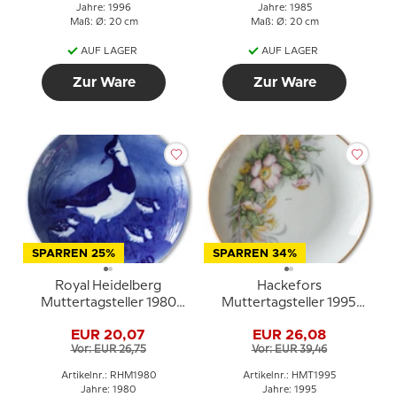
Jahre: 1996
Jahre: 1985
Maß: Ø: 20 cm
Maß: Ø: 20 cm
AUF LAGER
AUF LAGER
Zur Ware
Zur Ware
SPARREN 25%
SPARREN 34%
Royal Heidelberg
Hackefors
Muttertagsteller 1980
Muttertagsteller 1995
Kiebitz mit Jungen
mit Blumen und
EUR 20,07
EUR 26,08
Goldrand
Vor: EUR 26,75
Vor: EUR 39,46
Artikelnr.: RHM1980
Artikelnr.: HMT1995
Jahre: 1980
Jahre: 1995