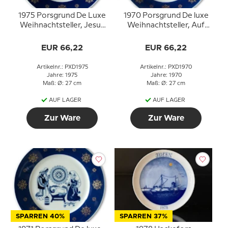
1975 Porsgrund De Luxe
1970 Porsgrund De luxe
Weihnachtsteller, Jesus
Weihnachtsteller, Auf
auf dem Weg zum
dem Weg nach
Tempel
Bethlehem
EUR 66,22
EUR 66,22
Artikelnr.: PXD1975
Artikelnr.: PXD1970
Jahre: 1975
Jahre: 1970
Maß: Ø: 27 cm
Maß: Ø: 27 cm
AUF LAGER
AUF LAGER
Zur Ware
Zur Ware
SPARREN 40%
SPARREN 37%