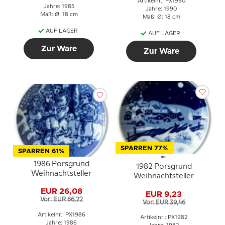
Artikelnr.: PX1990
Jahre: 1985
Jahre: 1990
Maß: Ø: 18 cm
Maß: Ø: 18 cm
AUF LAGER
AUF LAGER
Zur Ware
Zur Ware
SPARREN 77%
SPARREN 61%
1986 Porsgrund
1982 Porsgrund
Weihnachtsteller
Weihnachtsteller
EUR 26,08
EUR 9,23
Vor: EUR 66,22
Vor: EUR 39,46
Artikelnr.: PX1986
Artikelnr.: PX1982
Jahre: 1986