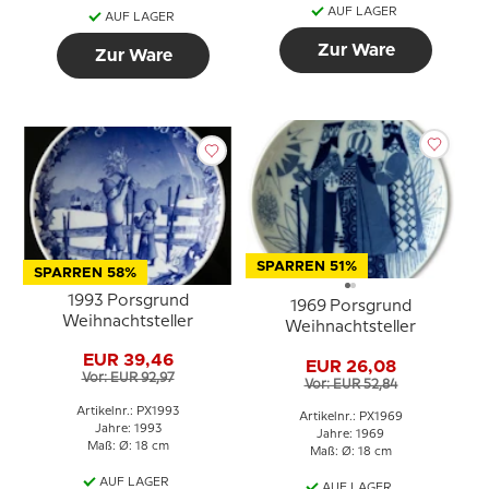
AUF LAGER
AUF LAGER
Zur Ware
Zur Ware
SPARREN 51%
SPARREN 58%
1993 Porsgrund
1969 Porsgrund
Weihnachtsteller
Weihnachtsteller
EUR 39,46
EUR 26,08
Vor: EUR 92,97
Vor: EUR 52,84
Artikelnr.: PX1993
Artikelnr.: PX1969
Jahre: 1993
Jahre: 1969
Maß: Ø: 18 cm
Maß: Ø: 18 cm
AUF LAGER
AUF LAGER