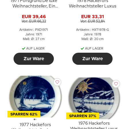
1971 Porsgrund De luxe
1978 Hackefors
Weihnachtsteller, Ein
Weihnachtsteller Luxus
Kind ist geboren
EUR 39,46
EUR 33,31
Vor: EUR 66,22
Vor: EUR 52,84
Artikelnr.: PXD1971
Artikelnr.: HXT1978-G
Jahre: 1971
Jahre: 1978
Maß: Ø: 27 cm
Maß: Ø: 20 cm
AUF LAGER
AUF LAGER
Zur Ware
Zur Ware
SPARREN 62%
SPARREN 37%
1976 Hackefors
1977 Hackefors
Weihnachtsteller Luxus