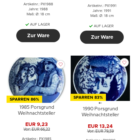
Artikelnr.: PX1988
Artikelnr.: PX1991
Jahre: 1988
Jahre: 1991
Maß: Ø: 18 cm
Maß: Ø: 18 cm
AUF LAGER
AUF LAGER
Zur Ware
Zur Ware
SPARREN 83%
SPARREN 86%
1985 Porsgrund
1990 Porsgrund
Weihnachtsteller
Weihnachtsteller
EUR 9,23
EUR 13,24
Vor: EUR 66,22
Vor: EUR 79,59
Artikelnr.: PX1985