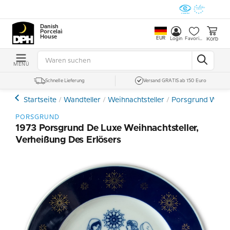
Danish
Porcelain
House
EUR
Korb
Login
Favoriten
MENÜ
Schnelle Lieferung
Versand GRATIS ab 150 Euro
Startseite
Wandteller
Weihnachtsteller
Porsgrund Weihna
PORSGRUND
1973 Porsgrund De Luxe Weihnachtsteller,
Verheißung Des Erlösers