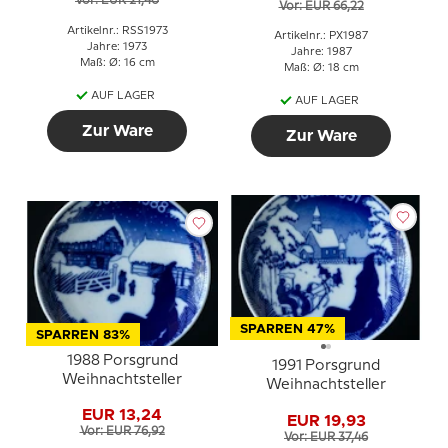
Vor: EUR 21,40
Vor: EUR 66,22
Artikelnr.: RSS1973
Artikelnr.: PX1987
Jahre: 1973
Jahre: 1987
Maß: Ø: 16 cm
Maß: Ø: 18 cm
AUF LAGER
AUF LAGER
Zur Ware
Zur Ware
SPARREN 47%
SPARREN 83%
1988 Porsgrund
1991 Porsgrund
Weihnachtsteller
Weihnachtsteller
EUR 13,24
EUR 19,93
Vor: EUR 76,92
Vor: EUR 37,46