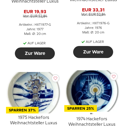
Weihnachtsteller Luxus
EUR 33,31
EUR 19,93
Vor: EUR 52,84
Vor: EUR 52,84
Artikelnr.: HXT1976-G
Artikelnr.: HXT1977-G
Jahre: 1976
Jahre: 1977
Maß: Ø: 20 cm
Maß: Ø: 20 cm
AUF LAGER
AUF LAGER
Zur Ware
Zur Ware
SPARREN 25%
SPARREN 37%
1975 Hackefors
1974 Hackefors
Weihnachtsteller Luxus
Weihnachtsteller Luxus