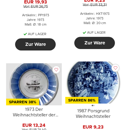
EUR 9,23
EUR 19,93
Vor: EUR 33,31
Vor: EUR 26,75
Artikelnr.: HXT1973
Artikelnr.: PP1973
Jahre: 1973
Jahre: 1973
Maß: Ø: 20 cm
Maß: Ø: 18 cm
AUF LAGER
AUF LAGER
Zur Ware
Zur Ware
SPARREN 86%
SPARREN 38%
1973 Der
1987 Porsgrund
Weihnachtsteller der
Weihnachtsteller
Marine, Royal
EUR 13,24
Copenhagen
EUR 9,23