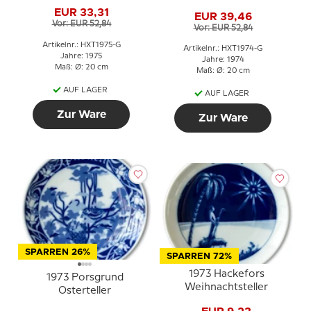
EUR 33,31
EUR 39,46
Vor: EUR 52,84
Vor: EUR 52,84
Artikelnr.: HXT1975-G
Artikelnr.: HXT1974-G
Jahre: 1975
Jahre: 1974
Maß: Ø: 20 cm
Maß: Ø: 20 cm
AUF LAGER
AUF LAGER
Zur Ware
Zur Ware
SPARREN 26%
SPARREN 72%
1973 Hackefors
1973 Porsgrund
Weihnachtsteller
Osterteller