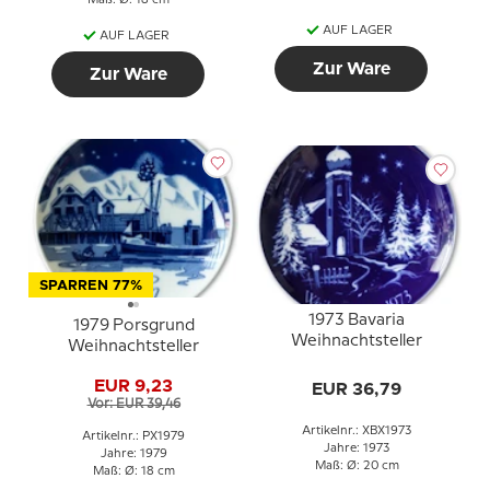
Maß: Ø: 18 cm
AUF LAGER
AUF LAGER
Zur Ware
Zur Ware
SPARREN 77%
1973 Bavaria
1979 Porsgrund
Weihnachtsteller
Weihnachtsteller
EUR 9,23
EUR 36,79
Vor: EUR 39,46
Artikelnr.: XBX1973
Artikelnr.: PX1979
Jahre: 1973
Jahre: 1979
Maß: Ø: 20 cm
Maß: Ø: 18 cm