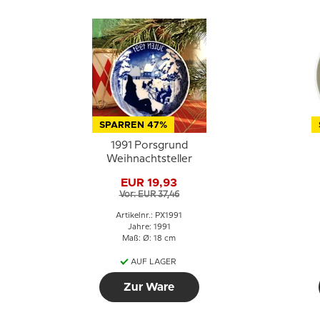
SPARREN 47%
1991 Porsgrund
Weihnachtsteller
EUR 19,93
Vor: EUR 37,46
Artikelnr.: PX1991
Jahre: 1991
Maß: Ø: 18 cm
AUF LAGER
Zur Ware