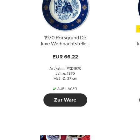
1970 Porsgrund De
luxe Weihnachtsteller,
l
Auf dem Weg nach
Bethlehem
EUR 66,22
Artikelnr.: PXD1970
Jahre: 1970
Maß: Ø: 27 cm
AUF LAGER
Zur Ware