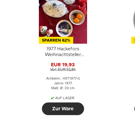
SPARREN 62%
1977 Hackefors
Weihnachtsteller
Luxus
EUR 19,93
Vor: EUR 52,84
Artikelnr.: HXT1977-G
Jahre: 1977
Maß: Ø: 20 cm
AUF LAGER
Zur Ware