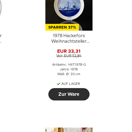
SPARREN 37%
r
1978 Hackefors
e
Weihnachtsteller
Luxus
EUR 33,31
m
Vor: EUR 52,84
Artikelnr.: HXT1978-G
Jahre: 1978
Maß: Ø: 20 cm
AUF LAGER
Zur Ware