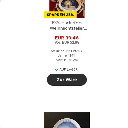
SPARREN 25%
1974 Hackefors
Weihnachtsteller
e
Luxus
EUR 39,46
Vor: EUR 52,84
Artikelnr.: HXT1974-G
Jahre: 1974
Maß: Ø: 20 cm
AUF LAGER
Zur Ware