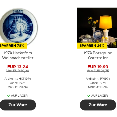
SPARREN 78%
SPARREN 26%
1974 Hackefors
1974 Porsgrund
Weihnachtsteller
Osterteller
EUR 13,24
EUR 19,93
Vor: EUR 60,20
Vor: EUR 26,75
Artikelnr.: HXT1974
Artikelnr.: PP1974
Jahre: 1974
Jahre: 1974
Maß: Ø: 20 cm
Maß: Ø: 18 cm
AUF LAGER
AUF LAGER
Zur Ware
Zur Ware