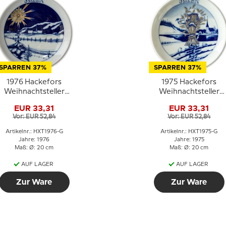
SPARREN 37%
SPARREN 37%
1976 Hackefors
1975 Hackefors
Weihnachtsteller
Weihnachtsteller
Luxus
Luxus
EUR 33,31
EUR 33,31
Vor: EUR 52,84
Vor: EUR 52,84
Artikelnr.: HXT1976-G
Artikelnr.: HXT1975-G
Jahre: 1976
Jahre: 1975
Maß: Ø: 20 cm
Maß: Ø: 20 cm
AUF LAGER
AUF LAGER
Zur Ware
Zur Ware