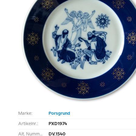
Marke:
Porsgrund
Artikelnr.:
PXD1974
Alt. Nummer:
DV.1540