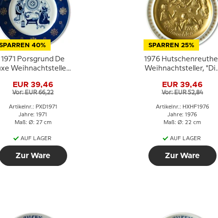
SPARREN 40%
SPARREN 25%
1971 Porsgrund De
1976 Hutschenreuthe
uxe Weihnachtsteller,
Weihnachtsteller, "Di
Ein Kind ist geboren
Heilige Familie", Die
EUR 39,46
EUR 39,46
Hirten von Bethehe
Vor: EUR 66,22
Vor: EUR 52,84
Artikelnr.: PXD1971
Artikelnr.: HXHF1976
Jahre: 1971
Jahre: 1976
Maß: Ø: 27 cm
Maß: Ø: 22 cm
AUF LAGER
AUF LAGER
Zur Ware
Zur Ware