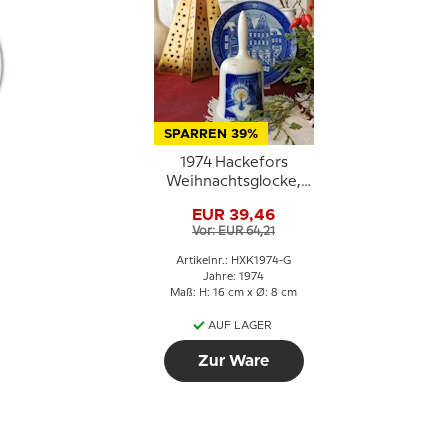
SPARREN 39%
1974 Hackefors
Weihnachtsglocke,
Kerze de Luxe mit
EUR 39,46
Gold
Vor: EUR 64,21
Artikelnr.: HXK1974-G
Jahre: 1974
Maß: H: 16 cm x Ø: 8 cm
AUF LAGER
Zur Ware