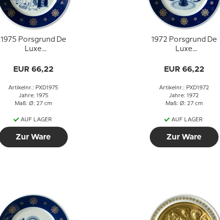
1975 Porsgrund De
1972 Porsgrund De
Luxe
Luxe
Weihnachtsteller,
Weihnachtsteller, Di
Jesus auf dem Weg
Engel singen
EUR 66,22
EUR 66,22
zum Tempel
Artikelnr.: PXD1975
Artikelnr.: PXD1972
Jahre: 1975
Jahre: 1972
Maß: Ø: 27 cm
Maß: Ø: 27 cm
AUF LAGER
AUF LAGER
Zur Ware
Zur Ware