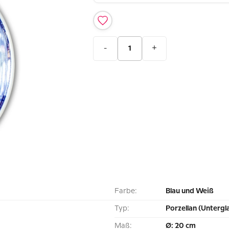
-
+
Farbe:
Blau und Weiß
Typ:
Porzellan (Untergl
Maß:
Ø: 20 cm