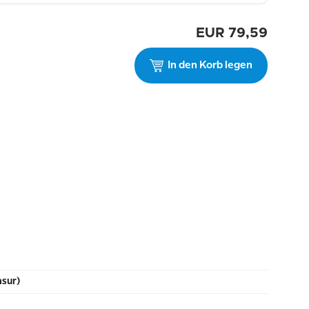
EUR
79,59
In den Korb legen
asur)