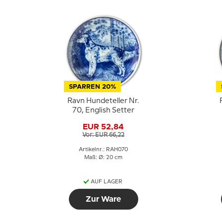
SPARREN 20%
Ravn Hundeteller Nr.
70, English Setter
EUR 52,84
Vor: EUR 66,22
Artikelnr.: RAH070
Maß: Ø: 20 cm
AUF LAGER
Zur Ware