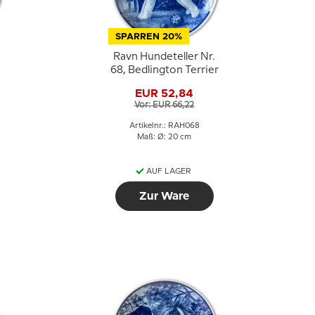
SPARREN 20%
Ravn Hundeteller Nr.
68, Bedlington Terrier
EUR 52,84
Vor: EUR 66,22
Artikelnr.: RAH068
Maß: Ø: 20 cm
AUF LAGER
Zur Ware