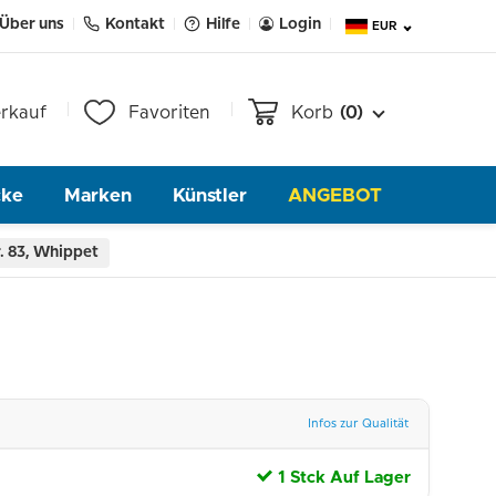
Über uns
Kontakt
Hilfe
Login
EUR
rkauf
Favoriten
Korb
(0)
cke
Marken
Künstler
ANGEBOT
. 83, Whippet
Infos zur Qualität
1 Stck Auf Lager