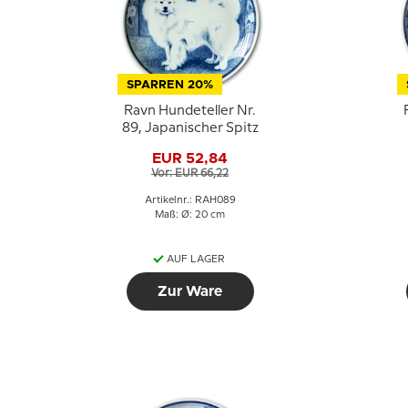
SPARREN 20%
Ravn Hundeteller Nr.
89, Japanischer Spitz
EUR 52,84
Vor: EUR 66,22
Artikelnr.: RAH089
Maß: Ø: 20 cm
AUF LAGER
Zur Ware