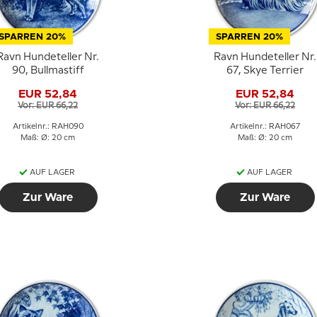
SPARREN 20%
SPARREN 20%
Ravn Hundeteller Nr.
Ravn Hundeteller Nr.
90, Bullmastiff
67, Skye Terrier
EUR 52,84
EUR 52,84
Vor: EUR 66,22
Vor: EUR 66,22
Artikelnr.: RAH090
Artikelnr.: RAH067
Maß: Ø: 20 cm
Maß: Ø: 20 cm
AUF LAGER
AUF LAGER
Zur Ware
Zur Ware