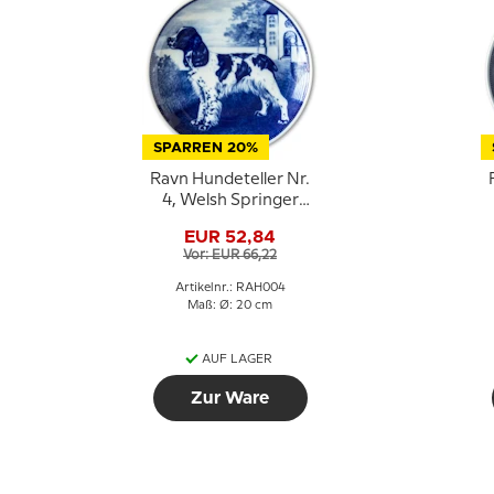
SPARREN 20%
Ravn Hundeteller Nr.
4, Welsh Springer
Spaniel
EUR 52,84
Vor: EUR 66,22
Artikelnr.: RAH004
Maß: Ø: 20 cm
AUF LAGER
Zur Ware