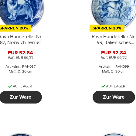
SPARREN 20%
SPARREN 20%
Ravn Hundeteller Nr.
Ravn Hundeteller Nr.
87, Norwich Terrier
99, Italienisches
Windspiel
EUR 52,84
EUR 52,84
Vor: EUR 66,22
Vor: EUR 66,22
Artikelnr.: RAH087
Artikelnr.: RAH099
Maß: Ø: 20 cm
Maß: Ø: 20 cm
AUF LAGER
AUF LAGER
Zur Ware
Zur Ware