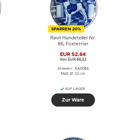
SPARREN 20%
Ravn Hundeteller Nr.
86, Foxterrier
EUR 52,84
Vor: EUR 66,22
Artikelnr.: RAH086
Maß: Ø: 20 cm
AUF LAGER
Zur Ware