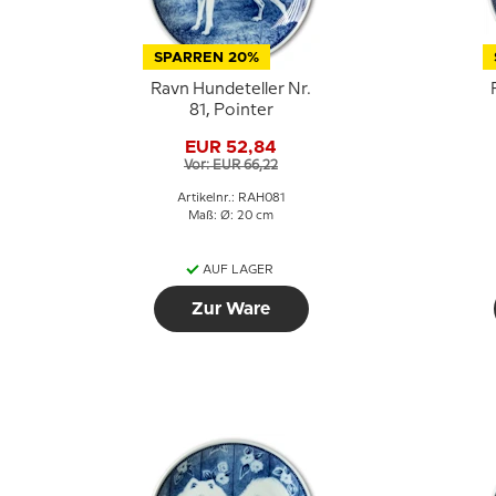
SPARREN 20%
Ravn Hundeteller Nr.
81, Pointer
EUR 52,84
Vor: EUR 66,22
Artikelnr.: RAH081
Maß: Ø: 20 cm
AUF LAGER
Zur Ware