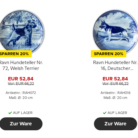
SPARREN 20%
SPARREN 20%
Ravn Hundeteller Nr.
Ravn Hundeteller Nr.
72, Welsh Terrier
16, Deutscher
Schäferhund
EUR 52,84
EUR 52,84
Vor: EUR 66,22
Vor: EUR 66,22
Artikelnr.: RAH072
Artikelnr.: RAH016
Maß: Ø: 20 cm
Maß: Ø: 20 cm
AUF LAGER
AUF LAGER
Zur Ware
Zur Ware