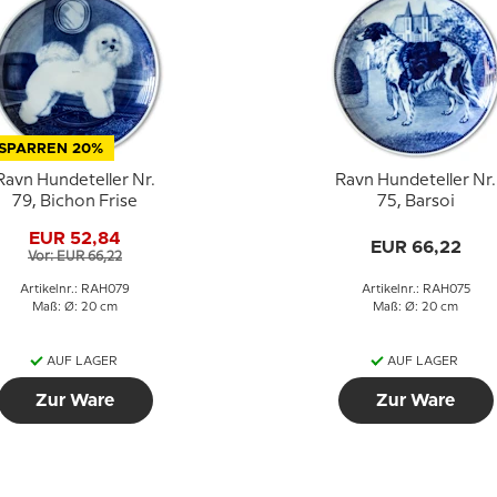
SPARREN 20%
Ravn Hundeteller Nr.
Ravn Hundeteller Nr.
79, Bichon Frise
75, Barsoi
EUR 52,84
EUR 66,22
Vor: EUR 66,22
Artikelnr.: RAH079
Artikelnr.: RAH075
Maß: Ø: 20 cm
Maß: Ø: 20 cm
AUF LAGER
AUF LAGER
Zur Ware
Zur Ware