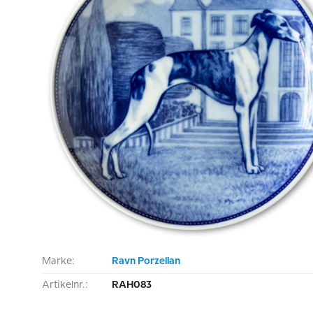
Marke:
Ravn Porzellan
Artikelnr.:
RAH083