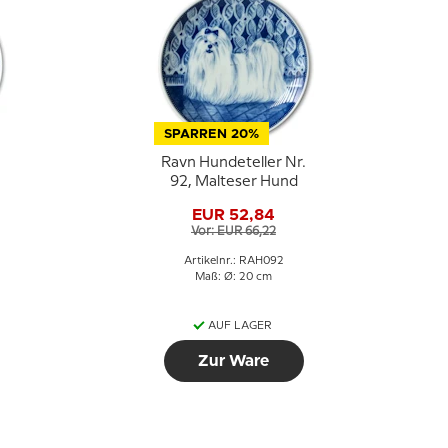
SPARREN 20%
Ravn Hundeteller Nr.
92, Malteser Hund
EUR 52,84
Vor: EUR 66,22
Artikelnr.: RAH092
Maß: Ø: 20 cm
AUF LAGER
Zur Ware