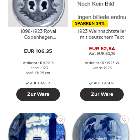
SPARREN 34%
1898-1923 Royal
1923 Weihnachtsteller
Copenhagen
mit deutschem Text
Gedenkteller,
EUR 52,84
Silberhochzeit bon
EUR 106,35
Vor: EUR 80,26
Christian X und Königin
Alexandrine
Artikelnr.: RNR216
Artikelnr.: RX1923-W
Jahre: 1923
Jahre: 1923
Maß: Ø: 25 cm
AUF LAGER
AUF LAGER
Zur Ware
Zur Ware