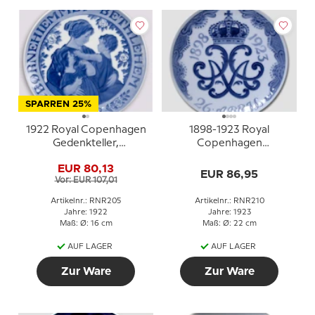
SPARREN 25%
1922 Royal Copenhagen
1898-1923 Royal
Gedenkteller,
Copenhagen
BØRNEHJEMMET
Gedenkteller
EUR 80,13
BETHLEHEM 1922
EUR 86,95
Vor: EUR 107,01
(Waisenhaus Bethlehem)
Artikelnr.: RNR205
Artikelnr.: RNR210
Jahre: 1922
Jahre: 1923
Maß: Ø: 16 cm
Maß: Ø: 22 cm
AUF LAGER
AUF LAGER
Zur Ware
Zur Ware