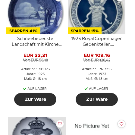
SPARREN 41%
SPARREN 15%
Schneebedeckte
1923 Royal Copenhagen
Landschaft mit Kirche
Gedenkteller,
1923, Royal Copenhagen
PRINSESSE HELENAS
EUR 33,31
EUR 109,16
Weihnachtsteller
BØRNEHJEM
Vor: EUR 56,18
Vor: EUR 128,42
DANMARK (Waisenhaus
der Prinzessin Helena in
Artikelnr.: RX1923
Artikelnr.: RNR215
Dänemark)
Jahre: 1923
Jahre: 1923
Maß: Ø: 18 cm
Maß: Ø: 18 cm
AUF LAGER
AUF LAGER
Zur Ware
Zur Ware