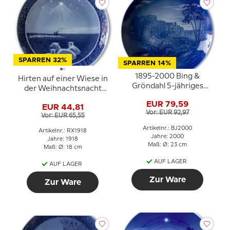
SPARREN 32%
SPARREN 14%
1895-2000 Bing &
Hirten auf einer Wiese in
Gröndahl 5-jähriges
der Weihnachtsnacht
Weihnachtsjubiläum
1918, Royal Copenhagen
EUR 79,59
EUR 44,81
Weihnachtsteller
Vor: EUR 92,97
Vor: EUR 65,55
Artikelnr.: BJ2000
Artikelnr.: RX1918
Jahre: 2000
Jahre: 1918
Maß: Ø: 23 cm
Maß: Ø: 18 cm
AUF LAGER
AUF LAGER
Zur Ware
Zur Ware