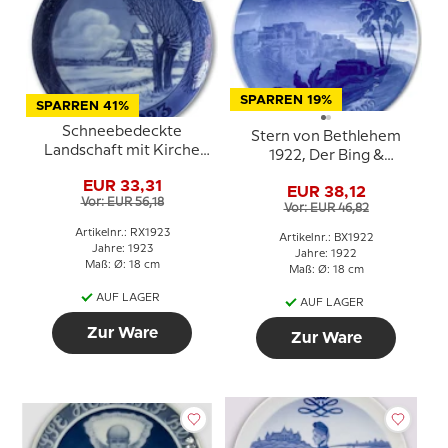
SPARREN 19%
SPARREN 41%
Schneebedeckte
Stern von Bethlehem
Landschaft mit Kirche
1922, Der Bing &
1923, Royal Copenhagen
Gröndahl
EUR 33,31
Weihnachtsteller
EUR 38,12
Weihnachtsteller
Vor: EUR 56,18
Vor: EUR 46,82
Artikelnr.: RX1923
Artikelnr.: BX1922
Jahre: 1923
Jahre: 1922
Maß: Ø: 18 cm
Maß: Ø: 18 cm
AUF LAGER
AUF LAGER
Zur Ware
Zur Ware