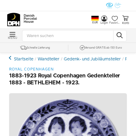
Danish
Porcelain
House
EUR
Korb
Login
Favoriten
MENÜ
Schnelle Lieferung
Versand GRATIS ab 150 Euro
Startseite
Wandteller
Gedenk- und Jubiläumsteller
Roya
ROYAL COPENHAGEN
1883-1923 Royal Copenhagen Gedenkteller
1883 - BETHLEHEM - 1923.