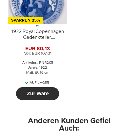
SPARREN 25%
1922 Royal Copenhagen
Gedenkteller,
BØRNEHJEMMET
EUR 80,13
BETHLEHEM 1922
Vor: EUR 107,01
(Waisenhaus Bethlehem)
Artikelnr.: RNR205
Jahre: 1922
Maß: Ø: 16 cm
AUF LAGER
Zur Ware
Anderen Kunden Gefiel
Auch: