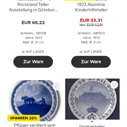
Rörstrand Teller
1923 Aluminia
Ausstellung in Göteborg
Kinderhilfeteller
1923
EUR 33,31
EUR 66,22
Vor: EUR 42,81
Artikelnr.: XRS08
Artikelnr.: AB1923
Jahre: 1923
Jahre: 1923
Maß: Ø: 21 cm
Maß: Ø: 9 cm
AUF LAGER
AUF LAGER
Zur Ware
Zur Ware
SPARREN 22%
Pflüger verdient sein