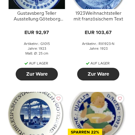
Gustavsberg Teller
1923Weihnachtsteller
Ausstellung Göteborg
mit französischem Text
1923
EUR 92,97
EUR 103,67
Artikelnr.: G1015
Artikelnr.: RX1923-N
Jahre: 1923
Jahre: 1923
Maß: Ø: 25 cm
AUF LAGER
AUF LAGER
Zur Ware
Zur Ware
SPARREN 22%