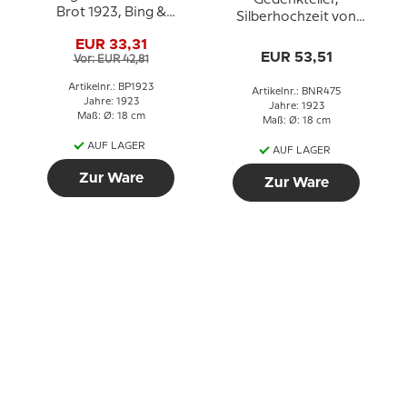
Gedenkteller,
Brot 1923, Bing &
Silberhochzeit von
Gröndahl Osterteller
Christian X und Königin
EUR 33,31
Alexandrine 1898-1923,
EUR 53,51
Vor: EUR 42,81
Bing & Gröndahl
Artikelnr.: BP1923
Artikelnr.: BNR475
Jahre: 1923
Jahre: 1923
Maß: Ø: 18 cm
Maß: Ø: 18 cm
AUF LAGER
AUF LAGER
Zur Ware
Zur Ware