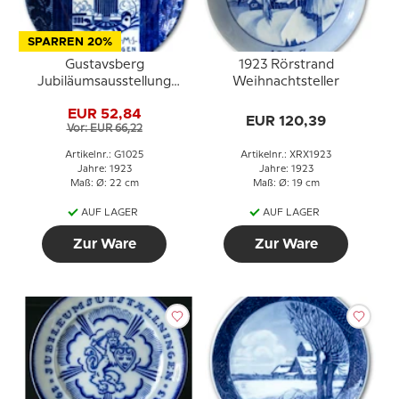
SPARREN 20%
Gustavsberg
1923 Rörstrand
Jubiläumsausstellung
Weihnachtsteller
1923 Göteborg
EUR 52,84
EUR 120,39
Vor: EUR 66,22
Artikelnr.: G1025
Artikelnr.: XRX1923
Jahre: 1923
Jahre: 1923
Maß: Ø: 22 cm
Maß: Ø: 19 cm
AUF LAGER
AUF LAGER
Zur Ware
Zur Ware