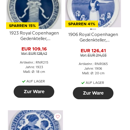
SPARREN 41%
SPARREN 15%
1923 Royal Copenhagen
1906 Royal Copenhagen
Gedenkteller,
Gedenkteller,
PRINSESSE HELENAS
NOVEMBER 1906
EUR 109,16
BØRNEHJEM
EUR 126,41
Vor: EUR 128,42
DANMARK (Waisenhaus
Vor: EUR 214,03
der Prinzessin Helena in
Artikelnr.: RNR215
Artikelnr.: RNR065
Dänemark)
Jahre: 1923
Jahre: 1906
Maß: Ø: 18 cm
Maß: Ø: 20 cm
AUF LAGER
AUF LAGER
Zur Ware
Zur Ware