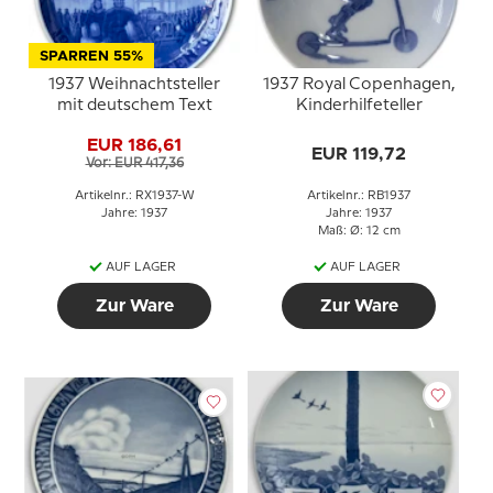
SPARREN 55%
1937 Weihnachtsteller
1937 Royal Copenhagen,
mit deutschem Text
Kinderhilfeteller
EUR 186,61
EUR 119,72
Vor: EUR 417,36
Artikelnr.: RX1937-W
Artikelnr.: RB1937
Jahre: 1937
Jahre: 1937
Maß: Ø: 12 cm
AUF LAGER
AUF LAGER
Zur Ware
Zur Ware