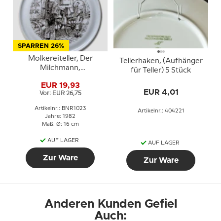
SPARREN 26%
Molkereiteller, Der
Tellerhaken, (Aufhänger
Milchmann,
für Teller) 5 Stück
Weihnachten 1982, Bing
EUR 19,93
& Gröndahl
EUR 4,01
Vor: EUR 26,75
Artikelnr.: BNR1023
Artikelnr.: 404221
Jahre: 1982
Maß: Ø: 16 cm
AUF LAGER
AUF LAGER
Zur Ware
Zur Ware
Anderen Kunden Gefiel
Auch: