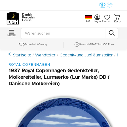
Danish
Porcelain
House
EUR
Korb
Login
Favoriten
MENÜ
Schnelle Lieferung
Versand GRATIS ab 150 Euro
Startseite
Wandteller
Gedenk- und Jubiläumsteller
Roya
ROYAL COPENHAGEN
1937 Royal Copenhagen Gedenkteller,
Molkereiteller, Lurmærke (Lur Marke) DD (
Dänische Molkereien)