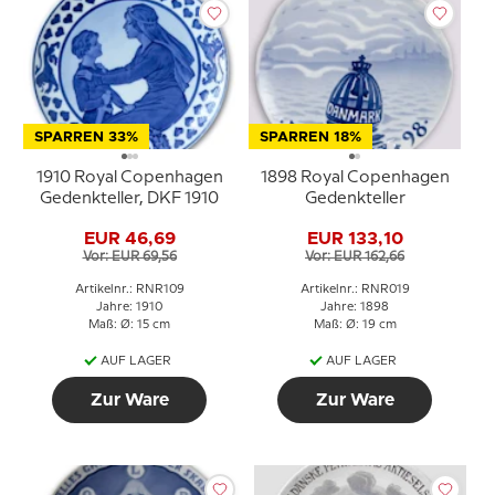
SPARREN 33%
SPARREN 18%
1910 Royal Copenhagen
1898 Royal Copenhagen
Gedenkteller, DKF 1910
Gedenkteller
EUR 46,69
EUR 133,10
Vor: EUR 69,56
Vor: EUR 162,66
Artikelnr.: RNR109
Artikelnr.: RNR019
Jahre: 1910
Jahre: 1898
Maß: Ø: 15 cm
Maß: Ø: 19 cm
AUF LAGER
AUF LAGER
Zur Ware
Zur Ware