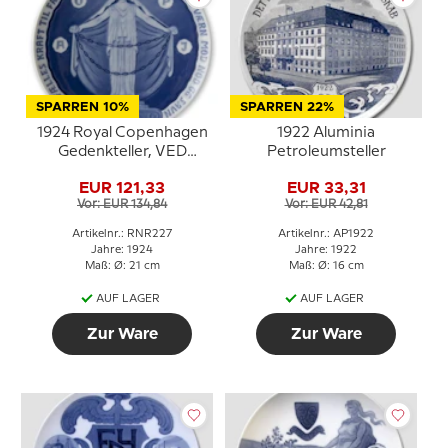
SPARREN 10%
SPARREN 22%
1924 Royal Copenhagen
1922 Aluminia
Gedenkteller, VED
Petroleumsteller
FÆLLES KRAFT TIL
EUR 121,33
EUR 33,31
FÆLLES GAVN HER
Vor: EUR 134,84
Vor: EUR 42,81
SKABES VÆRN MOD
NØD OG SAVN D. A. L.,
Artikelnr.: RNR227
Artikelnr.: AP1922
(Durch die vereinte Kraft
Jahre: 1924
Jahre: 1922
und für die gute
Maß: Ø: 21 cm
Maß: Ø: 16 cm
Gemeinschaft wird ein
AUF LAGER
AUF LAGER
Zaun gegen die Armut
geb
Zur Ware
Zur Ware