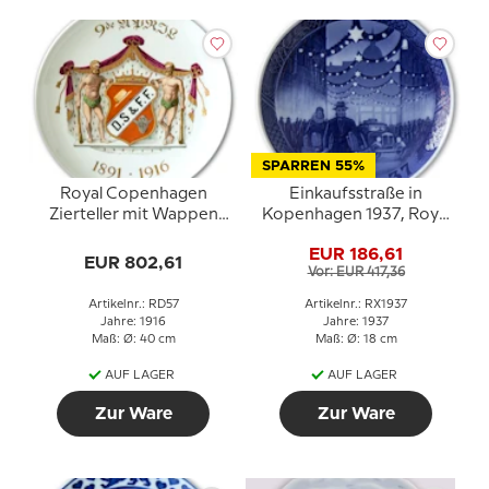
SPARREN 55%
Royal Copenhagen
Einkaufsstraße in
Zierteller mit Wappen
Kopenhagen 1937, Royal
D.S & F.F. 9de April 1891-
Copenhagen
EUR 186,61
1916
Weihnachtsteller
EUR 802,61
Vor: EUR 417,36
Artikelnr.: RD57
Artikelnr.: RX1937
Jahre: 1916
Jahre: 1937
Maß: Ø: 40 cm
Maß: Ø: 18 cm
AUF LAGER
AUF LAGER
Zur Ware
Zur Ware