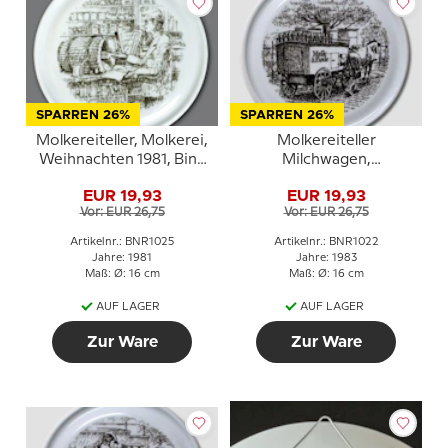
SPARREN 26%
SPARREN 26%
Molkereiteller, Molkerei,
Molkereiteller
Weihnachten 1981, Bing
Milchwagen,
& Gröndahl
Weihnachten 1983, Bing
EUR 19,93
EUR 19,93
& Gröndahl
Vor: EUR 26,75
Vor: EUR 26,75
Artikelnr.: BNR1025
Artikelnr.: BNR1022
Jahre: 1981
Jahre: 1983
Maß: Ø: 16 cm
Maß: Ø: 16 cm
AUF LAGER
AUF LAGER
Zur Ware
Zur Ware