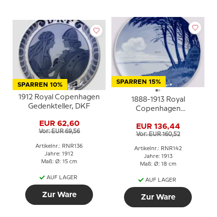
SPARREN 15%
SPARREN 10%
1912 Royal Copenhagen
1888-1913 Royal
Gedenkteller, DKF
Copenhagen
Gedenkteller, 1888 DTF
EUR 62,60
EUR 136,44
1913. Der er et yndigt
Vor: EUR 69,56
Vor: EUR 160,52
Land.
Artikelnr.: RNR136
Artikelnr.: RNR142
Jahre: 1912
Jahre: 1913
Maß: Ø: 15 cm
Maß: Ø: 18 cm
AUF LAGER
AUF LAGER
Zur Ware
Zur Ware