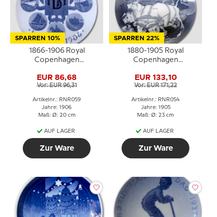
SPARREN 10%
SPARREN 22%
1866-1906 Royal
1880-1905 Royal
Copenhagen
Copenhagen
Gedenkteller
Gedenkteller, Gefion
EUR 86,68
EUR 133,10
Pflügen, 1880-1905
Vor: EUR 96,31
Vor: EUR 171,22
Artikelnr.: RNR059
Artikelnr.: RNR054
Jahre: 1906
Jahre: 1905
Maß: Ø: 20 cm
Maß: Ø: 23 cm
AUF LAGER
AUF LAGER
Zur Ware
Zur Ware