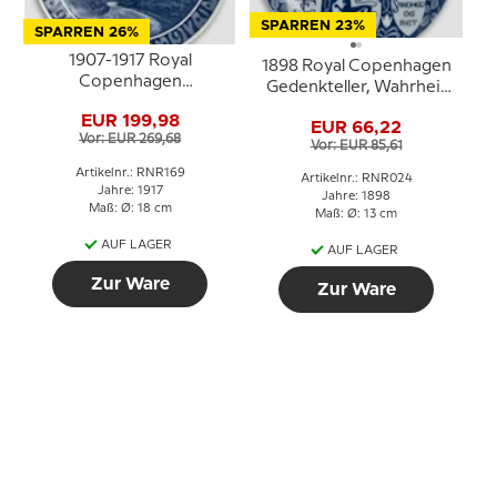
SPARREN 23%
SPARREN 26%
1907-1917 Royal
1898 Royal Copenhagen
Copenhagen
Gedenkteller, Wahrheit
Gedenkteller 1907-1917
und Gerechtigkeit
EUR 199,98
EUR 66,22
Vor: EUR 269,68
Vor: EUR 85,61
Artikelnr.: RNR169
Artikelnr.: RNR024
Jahre: 1917
Jahre: 1898
Maß: Ø: 18 cm
Maß: Ø: 13 cm
AUF LAGER
AUF LAGER
Zur Ware
Zur Ware