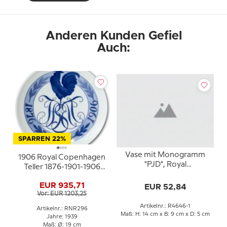
Anderen Kunden Gefiel
Auch:
SPARREN 22%
Vase mit Monogramm
1906 Royal Copenhagen
"PJD", Royal
Teller 1876-1901-1906
Copenhagen Nr. 4646.
Monogramm mit Hahn -
EUR 935,71
EUR 52,84
Extrem selten !!!
Vor: EUR 1203,25
Artikelnr.: R4646-1
Artikelnr.: RNR296
Maß: H: 14 cm x B: 9 cm x D: 5 cm
Jahre: 1939
Maß: Ø: 19 cm