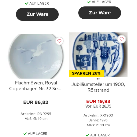
AUF LAGER
AUF LAGER
Zur Ware
Zur Ware
SPARREN 26%
Flachmöwen, Royal
Jubiläumsteller um 1900,
Copenhagen Nr. 32 Sehr
Rörstrand
selten !! (1894-1920)
EUR 19,93
EUR 86,82
Vor: EUR 26,75
Artikelnr.: RNR295
Artikelnr.: XR1900
Maß: Ø: 19 cm
Jahre: 1976
Maß: Ø: 19 cm
AUF LAGER
AUF LAGER