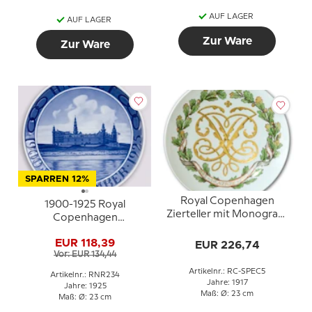
AUF LAGER
AUF LAGER
Zur Ware
Zur Ware
SPARREN 12%
Royal Copenhagen
1900-1925 Royal
Zierteller mit Monogram
Copenhagen
in Gold, 1892 1. April 1917
Gedenkteller, Odd Fellow
EUR 118,39
EUR 226,74
Teller, HAMLET 1900 25
Vor: EUR 134,44
NOVEMBER - 1925
Artikelnr.: RC-SPEC5
Artikelnr.: RNR234
Jahre: 1917
Jahre: 1925
Maß: Ø: 23 cm
Maß: Ø: 23 cm