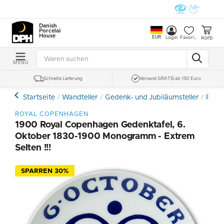
Danish
Porcelain
House
EUR
Korb
Login
Favoriten
MENÜ
Schnelle Lieferung
Versand GRATIS ab 150 Euro
Startseite
Wandteller
Gedenk- und Jubiläumsteller
Roya
ROYAL COPENHAGEN
1900 Royal Copenhagen Gedenktafel, 6.
Oktober 1830-1900 Monogramm - Extrem
Selten !!!
SPARREN 30%