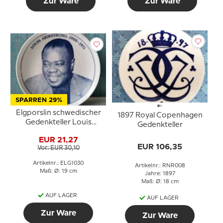
Zur Ware
Zur Ware
SPARREN 29%
Elgporslin schwedischer
1897 Royal Copenhagen
Gedenkteller Louis
Gedenkteller
Armstrong 1900-1971
EUR 21,27
EUR 106,35
Vor: EUR 30,10
Artikelnr.: ELG1030
Artikelnr.: RNR008
Maß: Ø: 19 cm
Jahre: 1897
Maß: Ø: 18 cm
AUF LAGER
AUF LAGER
Zur Ware
Zur Ware