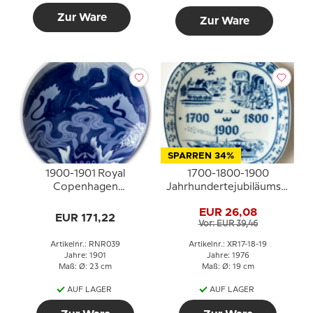
Zur Ware
Zur Ware
SPARREN 34%
1900-1901 Royal
1700-1800-1900
Copenhagen
Jahrhundertejubiläumsteller,
Gedenkteller,
Rörstrand 250.
EUR 26,08
Jahrestag 1976
EUR 171,22
Vor: EUR 39,46
Artikelnr.: RNR039
Artikelnr.: XR17-18-19
Jahre: 1901
Jahre: 1976
Maß: Ø: 23 cm
Maß: Ø: 19 cm
AUF LAGER
AUF LAGER