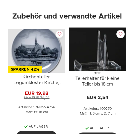
Zubehör und verwandte Artikel
SPARREN 42%
Kirchenteller,
Tellerhalter für kleine
Løgumkloster Kirche,
Teller bis 18 cm
Royal Copenhagen
EUR 19,93
EUR 2,54
Vor: EUR 34,24
Artikelnr.: RNR55-4754
Artikelnr.: 100270
Maß: Ø: 18 cm
Maß: H: 5 cm x D: 7 cm
AUF LAGER
AUF LAGER