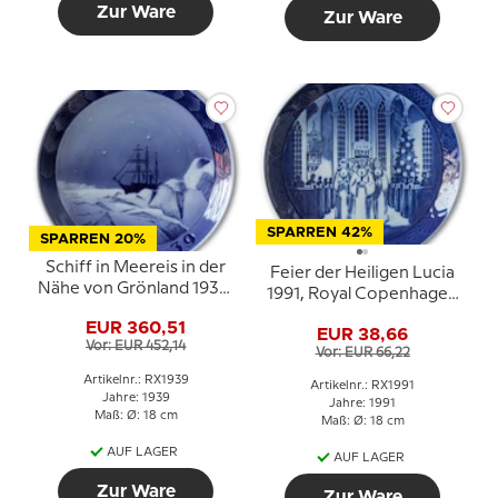
Zur Ware
Zur Ware
SPARREN 42%
SPARREN 20%
Schiff in Meereis in der
Feier der Heiligen Lucia
Nähe von Grönland 1939,
1991, Royal Copenhagen
Royal Copenhagen
Weihnachtsteller
EUR 360,51
Weihnachtsteller
EUR 38,66
Vor: EUR 452,14
Vor: EUR 66,22
Artikelnr.: RX1939
Artikelnr.: RX1991
Jahre: 1939
Jahre: 1991
Maß: Ø: 18 cm
Maß: Ø: 18 cm
AUF LAGER
AUF LAGER
Zur Ware
Zur Ware