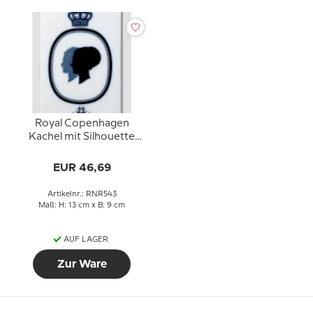
Royal Copenhagen
Kachel mit Silhouette
von Königin Margrethe
und Prinz Henrik
EUR 46,69
Artikelnr.: RNR543
Maß: H: 13 cm x B: 9 cm
AUF LAGER
Zur Ware