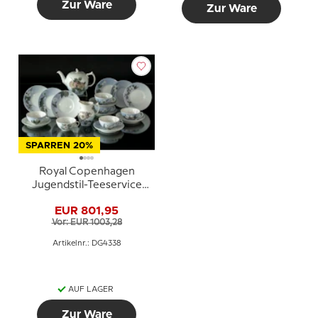
Zur Ware
Zur Ware
SPARREN 20%
Royal Copenhagen
Jugendstil-Teeservice
mit handbemalten
EUR 801,95
Blumen (1923-1935)
Vor: EUR 1003,28
Artikelnr.: DG4338
AUF LAGER
Zur Ware