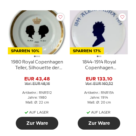
SPARREN 10%
SPARREN 17%
1980 Royal Copenhagen
1844-1914 Royal
Teller, Silhouette der
Copenhagen
Königin Ingrid und
Gedenkteller, 1844
EUR 43,48
EUR 133,10
Königin Margrethe
ALEXANDRA 1914
Vor: EUR 48,16
Vor: EUR 160,52
Artikelnr.: RNR512
Artikelnr.: RNR154
Jahre: 1980
Jahre: 1914
Maß: Ø: 22 cm
Maß: Ø: 20 cm
AUF LAGER
AUF LAGER
Zur Ware
Zur Ware