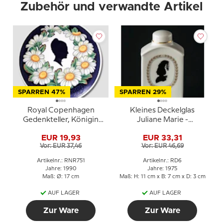
Zubehör und verwandte Artikel
SPARREN 47%
SPARREN 29%
Royal Copenhagen
Kleines Deckelglas
Gedenkteller, Königin
Juliane Marie -
Margrethe, 16. April April
Margrethe II, Royal
EUR 19,93
EUR 33,31
Copenhagen
Vor: EUR 37,46
Vor: EUR 46,69
Artikelnr.: RNR751
Artikelnr.: RD6
Jahre: 1990
Jahre: 1975
Maß: Ø: 17 cm
Maß: H: 11 cm x B: 7 cm x D: 3 cm
AUF LAGER
AUF LAGER
Zur Ware
Zur Ware