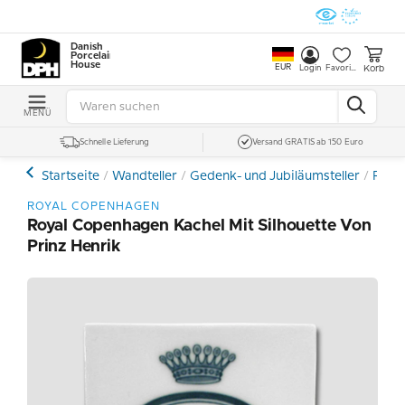
Danish
Porcelain
House
EUR
Korb
Login
Favoriten
MENÜ
Schnelle Lieferung
Versand GRATIS ab 150 Euro
Startseite
Wandteller
Gedenk- und Jubiläumsteller
Roya
ROYAL COPENHAGEN
Royal Copenhagen Kachel Mit Silhouette Von
Prinz Henrik