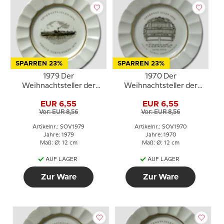
SPARREN 23%
SPARREN 23%
1979 Der
1970 Der
Weihnachtsteller der
Weihnachtsteller der
Marine, Royal
Marine, Royal
EUR 6,55
EUR 6,55
Copenhagen
Copenhagen
Vor: EUR 8,56
Vor: EUR 8,56
Artikelnr.: SOV1979
Artikelnr.: SOV1970
Jahre: 1979
Jahre: 1970
Maß: Ø: 12 cm
Maß: Ø: 12 cm
AUF LAGER
AUF LAGER
Zur Ware
Zur Ware