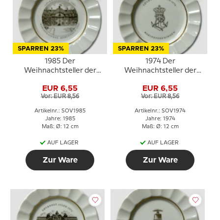
SPARREN 23%
SPARREN 23%
1985 Der
1974 Der
Weihnachtsteller der
Weihnachtsteller der
Marine, Royal
Marine, Royal
EUR 6,55
EUR 6,55
Copenhagen
Copenhagen
Vor: EUR 8,56
Vor: EUR 8,56
Artikelnr.: SOV1985
Artikelnr.: SOV1974
Jahre: 1985
Jahre: 1974
Maß: Ø: 12 cm
Maß: Ø: 12 cm
AUF LAGER
AUF LAGER
Zur Ware
Zur Ware