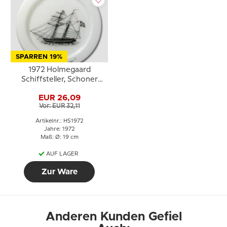
SPARREN 19%
1972 Holmegaard
Schiffsteller, Schoner
Tre Venner (Drei
EUR 26,09
Freunde)
Vor: EUR 32,11
Artikelnr.: HS1972
Jahre: 1972
Maß: Ø: 19 cm
AUF LAGER
Zur Ware
Anderen Kunden Gefiel