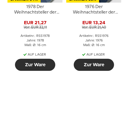
1978 Der
1976 Der
Weihnachtsteller der
Weihnachtsteller der
Marine, Royal
Marine, Royal
EUR 21,27
EUR 13,24
Copenhagen
Copenhagen
Vor: EUR 32,11
Vor: EUR 21,40
Artikelnr.: RSS1978
Artikelnr.: RSS1976
Jahre: 1978
Jahre: 1976
Maß: Ø: 16 cm
Maß: Ø: 16 cm
AUF LAGER
AUF LAGER
Zur Ware
Zur Ware