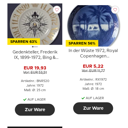
SPARREN 63%
SPARREN 56%
In der Wüste 1972, Royal
Gedenkteller, Frederik
Copenhagen
IX, 1899-1972, Bing &
Weihnachtsteller
Gröndahl
EUR 5,22
EUR 19,93
Vor: EUR 11,77
Vor: EUR 53,51
Artikelnr.: RX1972
Artikelnr.: BNR520
Jahre: 1972
Jahre: 1972
Maß: Ø: 18 cm
Maß: Ø: 25 cm
AUF LAGER
AUF LAGER
Zur Ware
Zur Ware