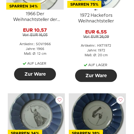
SPARREN 75%
SPARREN 34%
1966 Der
1972 Hackefors
Weihnachtsteller der
Weihnachtsteller
Marine, Royal
EUR 10,57
Copenhagen
EUR 6,55
Vor: EUR 16,05
Vor: EUR 26,09
Artikelnr.: SOV1966
Artikelnr.: HXT1972
Jahre: 1966
Jahre: 1972
Maß: Ø: 12 cm
Maß: Ø: 20 cm
AUF LAGER
AUF LAGER
Zur Ware
Zur Ware
SPARREN 34%
SPARREN 38%