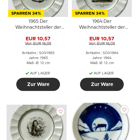
SPARREN 34%
SPARREN 34%
1965 Der
1964 Der
Weihnachtsteller der
Weihnachtsteller der
Marine, Royal
Marine, Royal
EUR 10,57
EUR 10,57
Copenhagen
Copenhagen
Vor: EUR 16,05
Vor: EUR 16,05
Artikelnr.: SOV1965
Artikelnr.: SOV1964
Jahre: 1965
Jahre: 1964
Maß: Ø: 12 cm
Maß: Ø: 12 cm
AUF LAGER
AUF LAGER
Zur Ware
Zur Ware