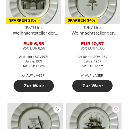
SPARREN 23%
SPARREN 34%
1971 Der
1967 Der
Weihnachtsteller der
Weihnachtsteller der
Marine, Royal
Marine, Royal
EUR 6,55
EUR 10,57
Copenhagen
Copenhagen
Vor: EUR 8,56
Vor: EUR 16,05
Artikelnr.: SOV1971
Artikelnr.: SOV1967
Jahre: 1971
Jahre: 1967
Maß: Ø: 12 cm
Maß: Ø: 12 cm
AUF LAGER
AUF LAGER
Zur Ware
Zur Ware