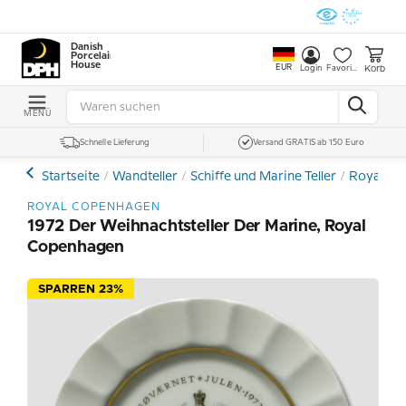
Danish
Porcelain
House
EUR
Korb
Login
Favoriten
MENÜ
Schnelle Lieferung
Versand GRATIS ab 150 Euro
Startseite
Wandteller
Schiffe und Marine Teller
Royal Co
ROYAL COPENHAGEN
1972 Der Weihnachtsteller Der Marine, Royal
Copenhagen
SPARREN 23%