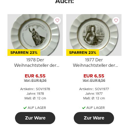
Auch:
SPARREN 23%
SPARREN 23%
1978 Der
1977 Der
Weihnachtsteller der
Weihnachtsteller der
Marine, Royal
Marine, Royal
EUR 6,55
EUR 6,55
Copenhagen
Copenhagen
Vor: EUR 8,56
Vor: EUR 8,56
Artikelnr.: SOV1978
Artikelnr.: SOV1977
Jahre: 1978
Jahre: 1977
Maß: Ø: 12 cm
Maß: Ø: 12 cm
AUF LAGER
AUF LAGER
Zur Ware
Zur Ware