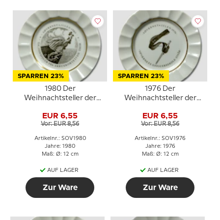
SPARREN 23%
SPARREN 23%
1980 Der
1976 Der
Weihnachtsteller der
Weihnachtsteller der
Marine, Royal
Marine, Royal
EUR 6,55
EUR 6,55
Copenhagen
Copenhagen
Vor: EUR 8,56
Vor: EUR 8,56
Artikelnr.: SOV1980
Artikelnr.: SOV1976
Jahre: 1980
Jahre: 1976
Maß: Ø: 12 cm
Maß: Ø: 12 cm
AUF LAGER
AUF LAGER
Zur Ware
Zur Ware