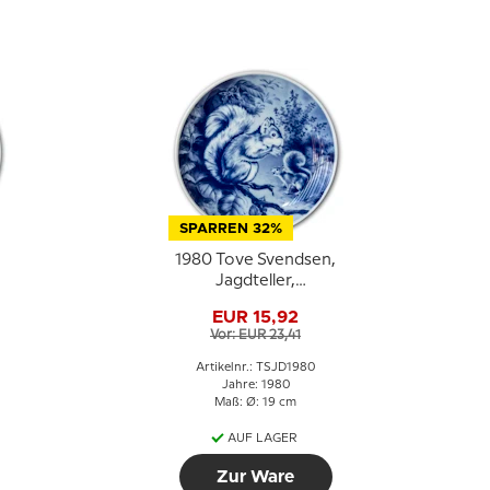
SPARREN 32%
1980 Tove Svendsen,
Jagdteller,
Eichhörnchen
EUR 15,92
Vor: EUR 23,41
Artikelnr.: TSJD1980
Jahre: 1980
Maß: Ø: 19 cm
AUF LAGER
Zur Ware