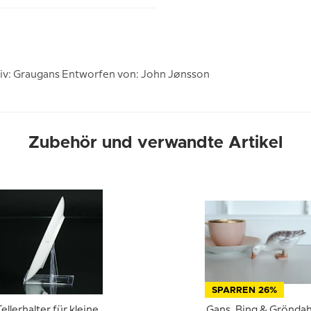
tiv: Graugans Entworfen von: John Jønsson
Zubehör und verwandte Artikel
SPARREN 26%
ellerhalter für kleine
Gans, Bing & Gröndah