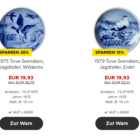
SPARREN 26%
SPARREN 15%
1975 Tove Svendsen,
1979 Tove Svendsen,
Jagdteller, Wildente
Jagdteller, Eider
EUR 19,93
EUR 19,93
Vor: EUR 26,75
Vor: EUR 23,41
Artikelnr.: TSJF1975
Artikelnr.: TSJF1979
Jahre: 1975
Jahre: 1979
Maß: Ø: 19 cm
Maß: Ø: 19 cm
AUF LAGER
AUF LAGER
Zur Ware
Zur Ware