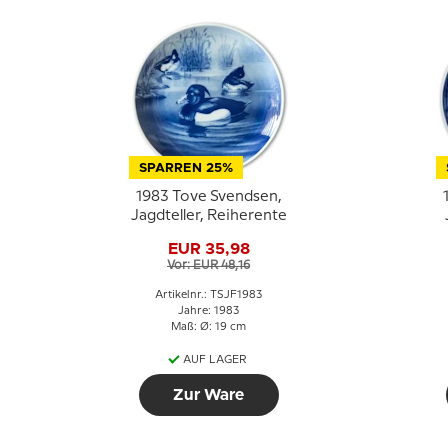
SPARREN 25%
1983 Tove Svendsen,
Jagdteller, Reiherente
EUR 35,98
Vor: EUR 48,16
Artikelnr.: TSJF1983
Jahre: 1983
Maß: Ø: 19 cm
AUF LAGER
Zur Ware