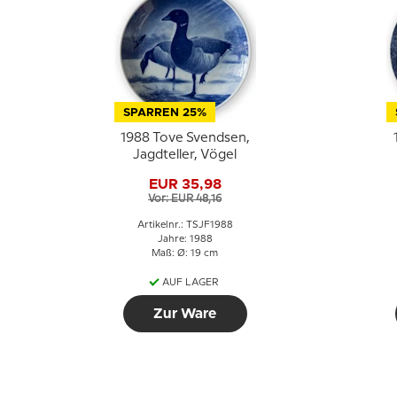
SPARREN 25%
1988 Tove Svendsen,
Jagdteller, Vögel
EUR 35,98
Vor: EUR 48,16
Artikelnr.: TSJF1988
Jahre: 1988
Maß: Ø: 19 cm
AUF LAGER
Zur Ware