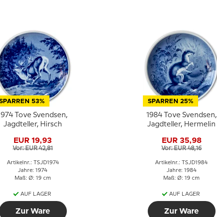
SPARREN 53%
SPARREN 25%
1974 Tove Svendsen,
1984 Tove Svendsen,
Jagdteller, Hirsch
Jagdteller, Hermelin
EUR 19,93
EUR 35,98
Vor: EUR 42,81
Vor: EUR 48,16
Artikelnr.: TSJD1974
Artikelnr.: TSJD1984
Jahre: 1974
Jahre: 1984
Maß: Ø: 19 cm
Maß: Ø: 19 cm
AUF LAGER
AUF LAGER
Zur Ware
Zur Ware