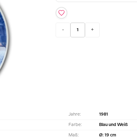
-
+
Jahre:
1981
Farbe:
Blau und Weiß
Maß:
Ø: 19 cm