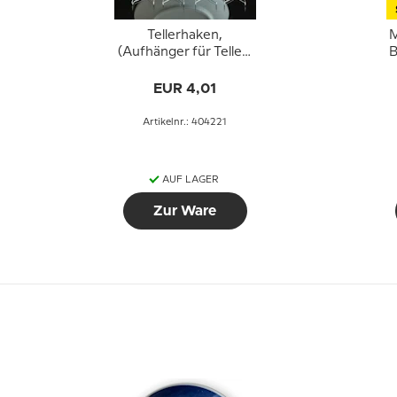
Tellerhaken,
M
(Aufhänger für Teller)
B
5 Stück
EUR 4,01
Artikelnr.: 404221
AUF LAGER
Zur Ware