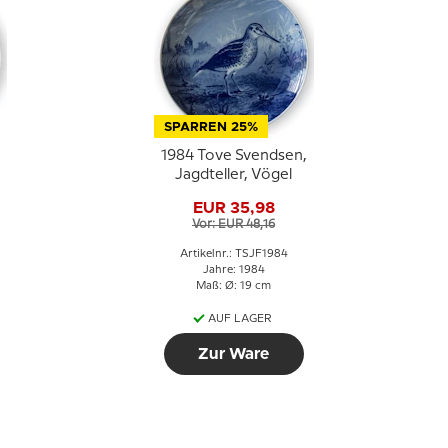
SPARREN 25%
1984 Tove Svendsen,
Jagdteller, Vögel
EUR 35,98
Vor: EUR 48,16
Artikelnr.: TSJF1984
Jahre: 1984
Maß: Ø: 19 cm
AUF LAGER
Zur Ware