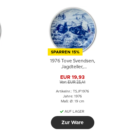
SPARREN 15%
1976 Tove Svendsen,
Jagdteller,
Raufußhühner
EUR 19,93
Vor: EUR 23,41
Artikelnr.: TSJF1976
Jahre: 1976
Maß: Ø: 19 cm
AUF LAGER
Zur Ware