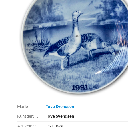
Marke:
Tove Svendsen
Künstler(in):
Tove Svendsen
Artikelnr.:
TSJF1981