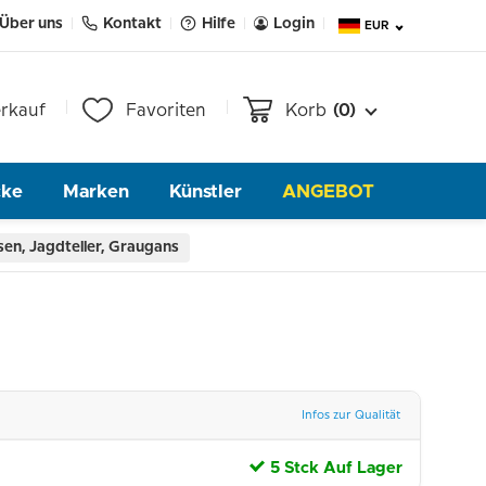
Über uns
Kontakt
Hilfe
Login
EUR
rkauf
Favoriten
Korb
(0)
cke
Marken
Künstler
ANGEBOT
en, Jagdteller, Graugans
Infos zur Qualität
5 Stck Auf Lager