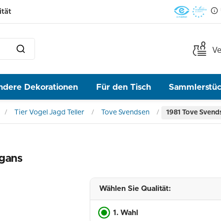
ität
Ve
ndere Dekorationen
Für den Tisch
Sammlerstü
Tier Vogel Jagd Teller
Tove Svendsen
1981 Tove Svends
ugans
Wählen Sie Qualität:
1. Wahl