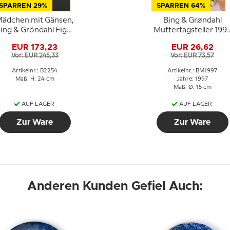
SPARREN 29%
SPARREN 64%
ädchen mit Gänsen,
Bing & Grøndahl
ing & Gröndahl Figur
Muttertagsteller 199
Nr. 2254
Gans mit Gänseküke
EUR 173,23
EUR 26,62
Vor: EUR 245,33
Vor: EUR 73,57
Artikelnr.: B2254
Artikelnr.: BM1997
Maß: H: 24 cm
Jahre: 1997
Maß: Ø: 15 cm
AUF LAGER
AUF LAGER
Zur Ware
Zur Ware
Anderen Kunden Gefiel Auch: