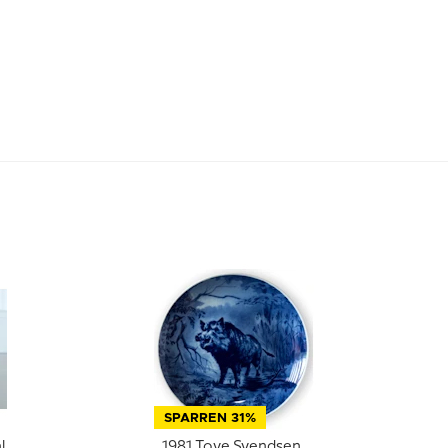
SPARREN 31%
l
1981 Tove Svendsen,