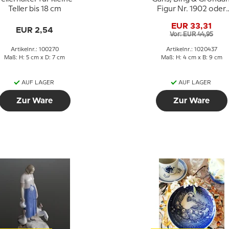
Teller bis 18 cm
Figur Nr. 1902 oder
437
EUR 33,31
EUR 2,54
Vor: EUR 44,95
Artikelnr.: 100270
Artikelnr.: 1020437
Maß: H: 5 cm x D: 7 cm
Maß: H: 4 cm x B: 9 cm
AUF LAGER
AUF LAGER
Zur Ware
Zur Ware