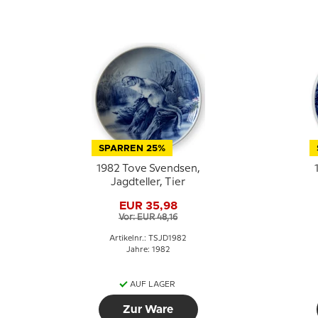
SPARREN 25%
1982 Tove Svendsen,
Jagdteller, Tier
EUR 35,98
Vor: EUR 48,16
Artikelnr.: TSJD1982
Jahre: 1982
AUF LAGER
Zur Ware