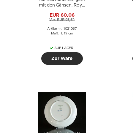
mit den Gänsen, Royal
Copenhagen Figur Nr.
EUR 60,06
528 oder 067
Vor: EUR 93,64
Artikelnr.: 1021067
Maß: H: 19 cm
AUF LAGER
Zur Ware