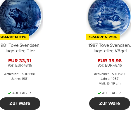
SPARREN 31%
SPARREN 25%
1981 Tove Svendsen,
1987 Tove Svendsen,
Jagdteller, Tier
Jagdteller, Vögel
EUR 33,31
EUR 35,98
Vor: EUR 48,16
Vor: EUR 48,16
Artikelnr.: TSJD1981
Artikelnr.: TSJF1987
Jahre: 1981
Jahre: 1987
Maß: Ø: 19 cm
AUF LAGER
AUF LAGER
Zur Ware
Zur Ware