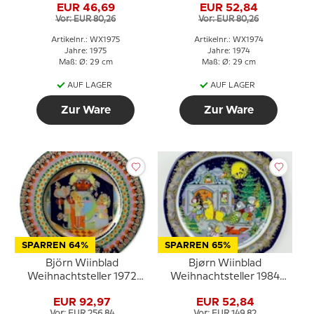
EUR 46,69
EUR 52,84
Vor: EUR 80,26
Vor: EUR 80,26
Artikelnr.: WX1975
Artikelnr.: WX1974
Jahre: 1975
Jahre: 1974
Maß: Ø: 29 cm
Maß: Ø: 29 cm
AUF LAGER
AUF LAGER
Zur Ware
Zur Ware
SPARREN 64%
SPARREN 65%
Björn Wiinblad
Bjørn Wiinblad
Weihnachtsteller 1972
Weihnachtsteller 1984
"Caspar"
(Weihnachtslieder)
EUR 92,97
EUR 52,84
Vor: EUR 256,84
Vor: EUR 149,82