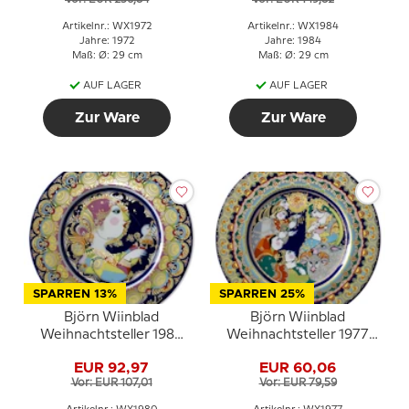
Artikelnr.: WX1972
Artikelnr.: WX1984
Jahre: 1972
Jahre: 1984
Maß: Ø: 29 cm
Maß: Ø: 29 cm
AUF LAGER
AUF LAGER
Zur Ware
Zur Ware
SPARREN 13%
SPARREN 25%
Björn Wiinblad
Björn Wiinblad
Weihnachtsteller 1980
Weihnachtsteller 1977
Engel mit Glocken
Hirten grüßen den
EUR 92,97
EUR 60,06
neugeborenen König
Vor: EUR 107,01
Vor: EUR 79,59