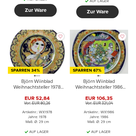
AUF LAGER
Zur Ware
Zur Ware
SPARREN 34%
SPARREN 67%
Björn Wiinblad
Björn Wiinblad
Weihnachtsteller 1978
Weihnachtsteller 1986
Engel mit Harfe
(Weihnachtslieder)
EUR 52,84
EUR 106,35
Vor: EUR 80,26
Vor: EUR 321,04
Artikelnr.: WX1978
Artikelnr.: WX1986
Jahre: 1978
Jahre: 1986
Maß: Ø: 29 cm
Maß: Ø: 29 cm
AUF LAGER
AUF LAGER