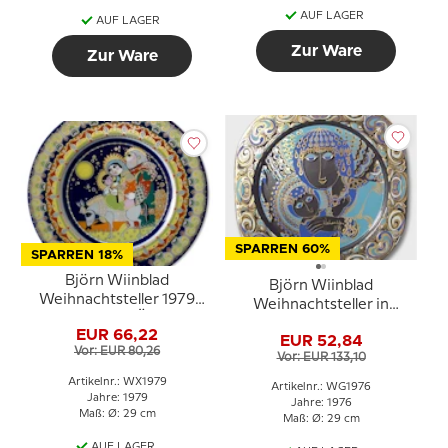
AUF LAGER
AUF LAGER
Zur Ware
Zur Ware
SPARREN 60%
SPARREN 18%
Björn Wiinblad
Björn Wiinblad
Weihnachtsteller 1979
Weihnachtsteller in
Der Flug nach Ägypten
Kristall 1976 Maria mit
EUR 66,22
EUR 52,84
Jesuskind
Vor: EUR 80,26
Vor: EUR 133,10
Artikelnr.: WX1979
Artikelnr.: WG1976
Jahre: 1979
Jahre: 1976
Maß: Ø: 29 cm
Maß: Ø: 29 cm
AUF LAGER