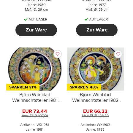
Artikelnr.: WX1980
Artikelnr.: WX1977
Jahre: 1980
Jahre: 1977
Maß: Ø: 29 cm
Maß: Ø: 29 cm
AUF LAGER
AUF LAGER
Zur Ware
Zur Ware
SPARREN 31%
SPARREN 48%
Björn Wiinblad
Björn Wiinblad
Weihnachtsteller 1981
Weihnachtsteller 1982
Jesus im Tempel
Taufe Jesu
EUR 73,44
EUR 66,22
Vor: EUR 107,01
Vor: EUR 128,42
Artikelnr.: WX1981
Artikelnr.: WX1982
Jahre: 1981
Jahre: 1982