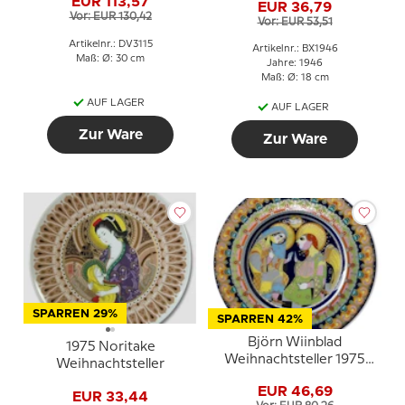
EUR 113,57
EUR 36,79
Weihnachtsteller
Vor: EUR 130,42
Vor: EUR 53,51
Artikelnr.: DV3115
Artikelnr.: BX1946
Maß: Ø: 30 cm
Jahre: 1946
Maß: Ø: 18 cm
AUF LAGER
AUF LAGER
Zur Ware
Zur Ware
SPARREN 29%
SPARREN 42%
Björn Wiinblad
1975 Noritake
Weihnachtsteller 1975
Weihnachtsteller
Mariä Verkündigung
EUR 46,69
EUR 33,44