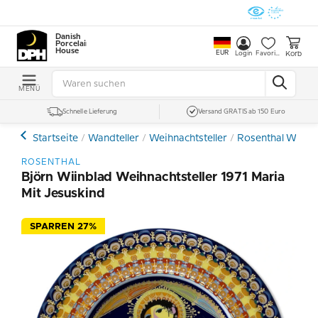
Danish
Porcelain
House
EUR
Korb
Login
Favoriten
MENÜ
Schnelle Lieferung
Versand GRATIS ab 150 Euro
Startseite
Wandteller
Weihnachtsteller
Rosenthal Weihna
ROSENTHAL
Björn Wiinblad Weihnachtsteller 1971 Maria
Mit Jesuskind
SPARREN 27%