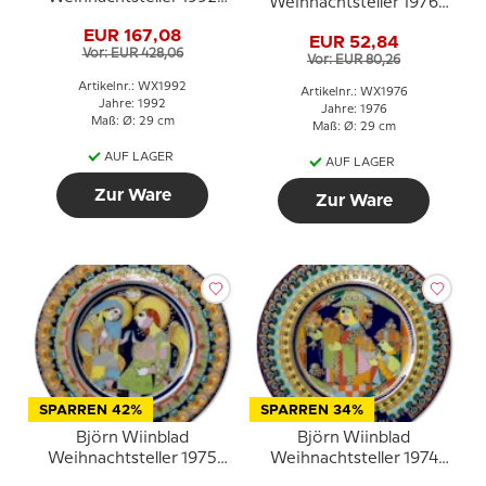
Weihnachtsteller 1976
(Weihnachtslieder)
Engel mit Trompete
EUR 167,08
EUR 52,84
Vor: EUR 428,06
Vor: EUR 80,26
Artikelnr.: WX1992
Artikelnr.: WX1976
Jahre: 1992
Jahre: 1976
Maß: Ø: 29 cm
Maß: Ø: 29 cm
AUF LAGER
AUF LAGER
Zur Ware
Zur Ware
SPARREN 42%
SPARREN 34%
Björn Wiinblad
Björn Wiinblad
Weihnachtsteller 1975
Weihnachtsteller 1974
Mariä Verkündigung
"Balthasar"