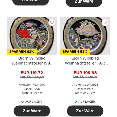
Zur Ware
SPARREN 63%
SPARREN 53%
Björn Wiinblad
Björn Wiinblad
Weihnachtsteller 1990
Weihnachtsteller 1993
(Weihnachtslieder)
Christ der Herr Kommt
EUR 119,72
EUR 199,98
Vor: EUR 321,04
Vor: EUR 428,06
Artikelnr.: WX1990
Artikelnr.: WX1993
Jahre: 1990
Jahre: 1993
Maß: Ø: 29 cm
Maß: Ø: 29 cm
AUF LAGER
AUF LAGER
Zur Ware
Zur Ware