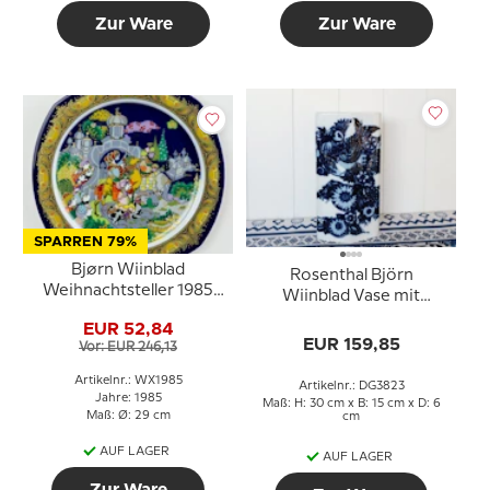
Zur Ware
Zur Ware
SPARREN 79%
Bjørn Wiinblad
Rosenthal Björn
Weihnachtsteller 1985
Wiinblad Vase mit
Die Heiligen Drei Könige
Vogelmotiv
EUR 52,84
folgen dem Stern
EUR 159,85
Vor: EUR 246,13
Artikelnr.: WX1985
Artikelnr.: DG3823
Jahre: 1985
Maß: H: 30 cm x B: 15 cm x D: 6
Maß: Ø: 29 cm
cm
AUF LAGER
AUF LAGER
Zur Ware