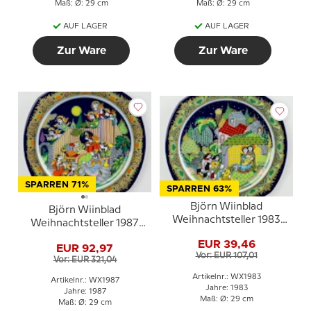
Maß: Ø: 29 cm
Maß: Ø: 29 cm
AUF LAGER
AUF LAGER
Zur Ware
Zur Ware
SPARREN 71%
SPARREN 63%
Björn Wiinblad
Björn Wiinblad
Weihnachtsteller 1983
Weihnachtsteller 1987
Geburt Jesu
(Weihnachtslieder)
EUR 39,46
EUR 92,97
Vor: EUR 107,01
Vor: EUR 321,04
Artikelnr.: WX1983
Artikelnr.: WX1987
Jahre: 1983
Jahre: 1987
Maß: Ø: 29 cm
Maß: Ø: 29 cm