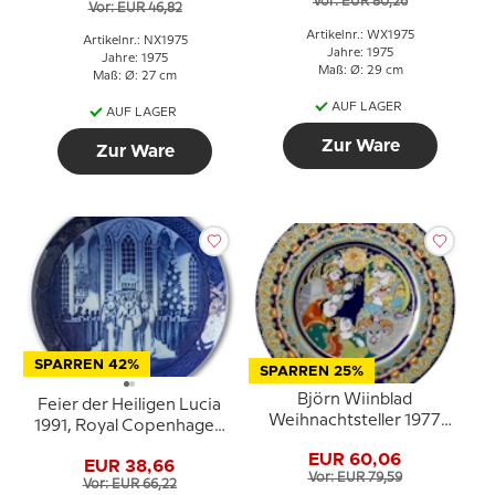
Vor: EUR 80,26
Vor: EUR 46,82
Artikelnr.: WX1975
Artikelnr.: NX1975
Jahre: 1975
Jahre: 1975
Maß: Ø: 29 cm
Maß: Ø: 27 cm
AUF LAGER
AUF LAGER
Zur Ware
Zur Ware
SPARREN 42%
SPARREN 25%
Björn Wiinblad
Feier der Heiligen Lucia
Weihnachtsteller 1977
1991, Royal Copenhagen
Hirten grüßen den
Weihnachtsteller
EUR 60,06
neugeborenen König
EUR 38,66
Vor: EUR 79,59
Vor: EUR 66,22