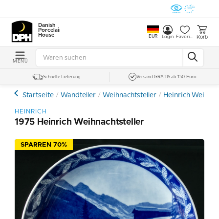
Danish
Porcelain
House
EUR
Korb
Login
Favoriten
MENÜ
Schnelle Lieferung
Versand GRATIS ab 150 Euro
Startseite
Wandteller
Weihnachtsteller
Heinrich Weihnac
HEINRICH
1975 Heinrich Weihnachtsteller
SPARREN 70%