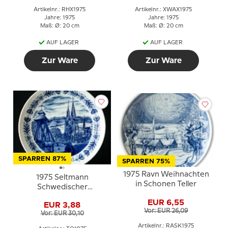
Artikelnr.: RHX1975
Artikelnr.: XWAX1975
Jahre: 1975
Jahre: 1975
Maß: Ø: 20 cm
Maß: Ø: 20 cm
AUF LAGER
AUF LAGER
Zur Ware
Zur Ware
SPARREN 87%
SPARREN 75%
1975 Ravn Weihnachten
1975 Seltmann
in Schonen Teller
Schwedischer
Landschaftsteller
EUR 6,55
EUR 3,88
Uppland
Vor: EUR 26,09
Vor: EUR 30,10
Artikelnr.: RASK1975