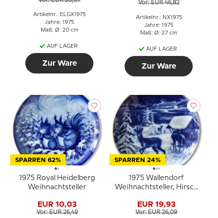
Vor: EUR 20,07
Vor: EUR 46,82
Artikelnr.: ELGX1975
Artikelnr.: NX1975
Jahre: 1975
Jahre: 1975
Maß: Ø: 20 cm
Maß: Ø: 27 cm
AUF LAGER
AUF LAGER
Zur Ware
Zur Ware
SPARREN 62%
SPARREN 24%
1975 Royal Heidelberg
1975 Wallendorf
Weihnachtsteller
Weihnachtsteller, Hirsch
im Schnee
EUR 10,03
EUR 19,93
Vor: EUR 26,49
Vor: EUR 26,09