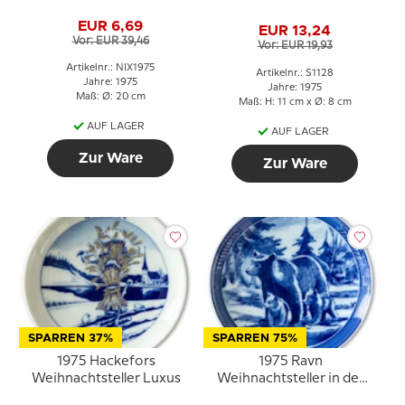
Weihnachtsteller
EUR 6,69
EUR 13,24
Vor: EUR 39,46
Vor: EUR 19,93
Artikelnr.: NIX1975
Artikelnr.: S1128
Jahre: 1975
Jahre: 1975
Maß: Ø: 20 cm
Maß: H: 11 cm x Ø: 8 cm
AUF LAGER
AUF LAGER
Zur Ware
Zur Ware
SPARREN 37%
SPARREN 75%
1975 Hackefors
1975 Ravn
Weihnachtsteller Luxus
Weihnachtsteller in der
Serie "Schwedisches