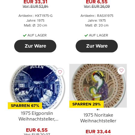
EUR 33,31
EUR 6,55
Weihnachten", Bär
Vor: EUR 52,84
Vor: EUR 26,09
Artikelnr.: HXT1975-G
Artikelnr.: RASX1975
Jahre: 1975
Jahre: 1975
Maß: Ø: 20 cm
Maß: Ø: 20 cm
AUF LAGER
AUF LAGER
Zur Ware
Zur Ware
SPARREN 29%
SPARREN 67%
1975 Elgporslin
1975 Noritake
Weihnachtsteller,
Weihnachtsteller
Västerbotten
EUR 6,55
EUR 33,44