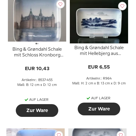
Bing & Grøndahl Schale
Bing & Grøndahl Schale
mit Hellebjerg aus
mit Schloss Kronborg
Porzellan
Nr. 537-455
EUR 6,55
EUR 10,43
Artikelnr.: R964
Artikelnr.: B537-455
Maß: H: 2 cm x B: 13 cm x D: 9 cm
Maß: B: 12 cm x D: 12 cm
AUF LAGER
AUF LAGER
Zur Ware
Zur Ware