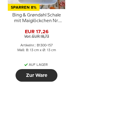
SPARREN 8%
Bing & Grøndahl Schale
mit Maiglöckchen Nr.
1300-157
EUR 17,26
Vor: EUR 18,73
Artikelnr.: B1300-157
Maß: B: 13 cm x Ø: 13 cm
AUF LAGER
Zur Ware