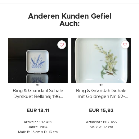
Anderen Kunden Gefiel
Auch:
Bing & Grøndahl Schale
Bing & Grøndahl Schale
Dyrskuet Bellahøj 1964
mit Goldregen Nr. 62-
Nr. 455
455, 11 x 13 cm
EUR 13,11
EUR 15,92
Artikelnr.: B2-455
Artikelnr.: B62-455
Jahre: 1964
Maß: Ø: 12 cm
Maß: B: 13 cm x D: 13 cm