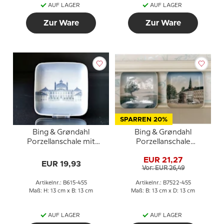
AUF LAGER
AUF LAGER
Zur Ware
Zur Ware
SPARREN 20%
Bing & Grøndahl
Bing & Grøndahl
Porzellanschale mit
Porzellanschale
Schlossmotiv Nr. 615-
Landschaft Nr. 7522-455
EUR 21,27
455
EUR 19,93
Vor: EUR 26,49
Artikelnr.: B615-455
Artikelnr.: B7522-455
Maß: H: 13 cm x B: 13 cm
Maß: B: 13 cm x D: 13 cm
AUF LAGER
AUF LAGER