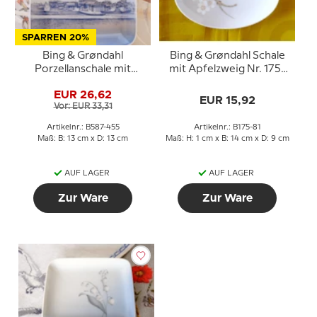
SPARREN 20%
Bing & Grøndahl
Bing & Grøndahl Schale
Porzellanschale mit
mit Apfelzweig Nr. 175-
Stadtmotiv Nr. 587-455
81
EUR 26,62
EUR 15,92
Vor: EUR 33,31
Artikelnr.: B587-455
Artikelnr.: B175-81
Maß: B: 13 cm x D: 13 cm
Maß: H: 1 cm x B: 14 cm x D: 9 cm
AUF LAGER
AUF LAGER
Zur Ware
Zur Ware