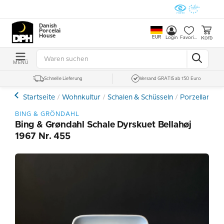
Danish
Porcelain
House
EUR
Korb
Login
Favoriten
MENÜ
Schnelle Lieferung
Versand GRATIS ab 150 Euro
Startseite
Wohnkultur
Schalen & Schüsseln
Porzellan
B
BING & GRÖNDAHL
Bing & Grøndahl Schale Dyrskuet Bellahøj
1967 Nr. 455