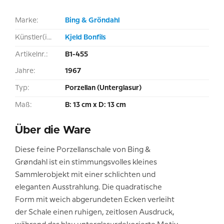
Marke:
Bing & Gröndahl
Künstler(in):
Kjeld Bonfils
Artikelnr.:
B1-455
Jahre:
1967
Typ:
Porzellan (Unterglasur)
Maß:
B: 13 cm x D: 13 cm
Über die Ware
Diese feine Porzellanschale von Bing &
Grøndahl ist ein stimmungsvolles kleines
Sammlerobjekt mit einer schlichten und
eleganten Ausstrahlung. Die quadratische
Form mit weich abgerundeten Ecken verleiht
der Schale einen ruhigen, zeitlosen Ausdruck,