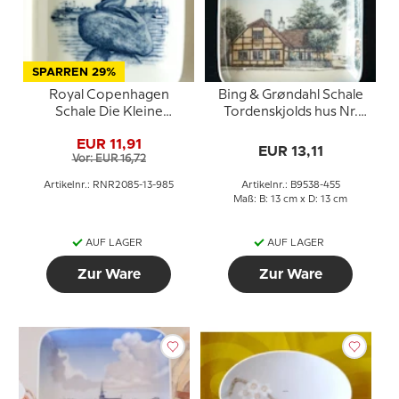
SPARREN 29%
Royal Copenhagen
Bing & Grøndahl Schale
Schale Die Kleine
Tordenskjolds hus Nr.
Meerjungfrau Porzellan
9538-455
EUR 11,91
EUR 13,11
Vor: EUR 16,72
Artikelnr.: RNR2085-13-985
Artikelnr.: B9538-455
Maß: B: 13 cm x D: 13 cm
AUF LAGER
AUF LAGER
Zur Ware
Zur Ware