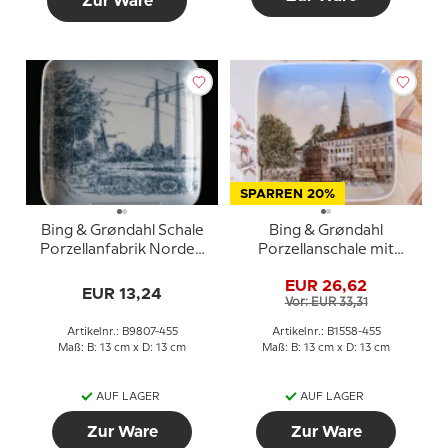
Zur Ware
SPARREN 20%
Bing & Grøndahl Schale
Bing & Grøndahl
Porzellanfabrik Norden
Porzellanschale mit
Nr. 9807-455
Stadtmotiv und Statue
EUR 26,62
Nr. 1558-455
EUR 13,24
Vor: EUR 33,31
Artikelnr.: B9807-455
Artikelnr.: B1558-455
Maß: B: 13 cm x D: 13 cm
Maß: B: 13 cm x D: 13 cm
AUF LAGER
AUF LAGER
Zur Ware
Zur Ware