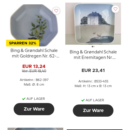
SPARREN 32%
Bing & Grøndahl Schale
Bing & Grøndahl Schale
mit Goldregen Nr. 62-
mit Eremitagen Nr.
397
1300-6531 / 530-455
EUR 13,24
EUR 23,41
Vor: EUR 19,40
Artikelnr.: B62-397
Artikelnr.: B533-455
Maß: Ø: 8 cm
Maß: H: 13 cm x B: 13 cm
AUF LAGER
AUF LAGER
Zur Ware
Zur Ware