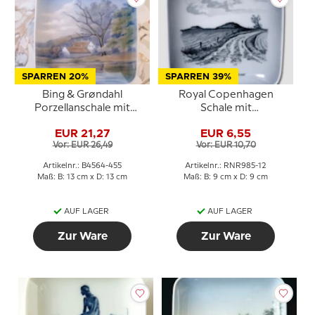
SPARREN 20%
SPARREN 39%
Bing & Grøndahl
Royal Copenhagen
Porzellanschale mit
Schale mit
Landschaft Nr. 4564-455
Hundshovedhøjene aus
EUR 21,27
EUR 6,55
Porzellan
Vor: EUR 26,49
Vor: EUR 10,70
Artikelnr.: B4564-455
Artikelnr.: RNR985-12
Maß: B: 13 cm x D: 13 cm
Maß: B: 9 cm x D: 9 cm
AUF LAGER
AUF LAGER
Zur Ware
Zur Ware