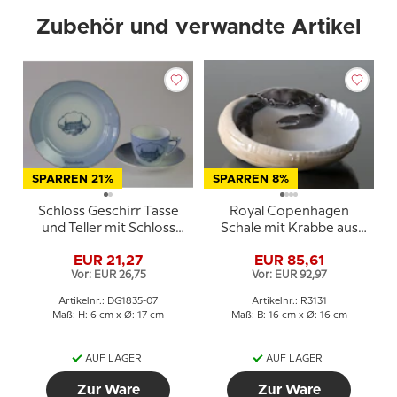
Zubehör und verwandte Artikel
SPARREN 21%
SPARREN 8%
Schloss Geschirr Tasse
Royal Copenhagen
und Teller mit Schloss
Schale mit Krabbe aus
Frijsenborg
Porzellan
EUR 21,27
EUR 85,61
Vor: EUR 26,75
Vor: EUR 92,97
Artikelnr.: DG1835-07
Artikelnr.: R3131
Maß: H: 6 cm x Ø: 17 cm
Maß: B: 16 cm x Ø: 16 cm
AUF LAGER
AUF LAGER
Zur Ware
Zur Ware