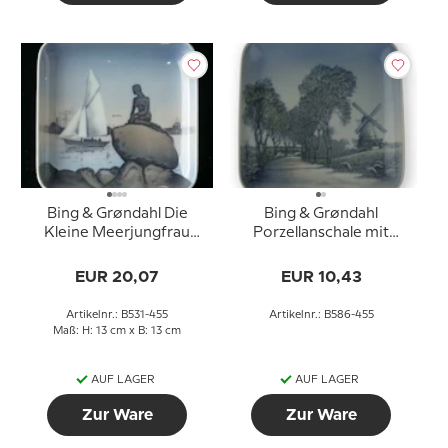
Bing & Grøndahl Die
Bing & Grøndahl
Kleine Meerjungfrau
Porzellanschale mit
Schale 12,5 cm Nr. 1300-
Mühlenmotiv Nr. 586-
6531
455
EUR 20,07
EUR 10,43
Artikelnr.: B531-455
Artikelnr.: B586-455
Maß: H: 13 cm x B: 13 cm
AUF LAGER
AUF LAGER
Zur Ware
Zur Ware