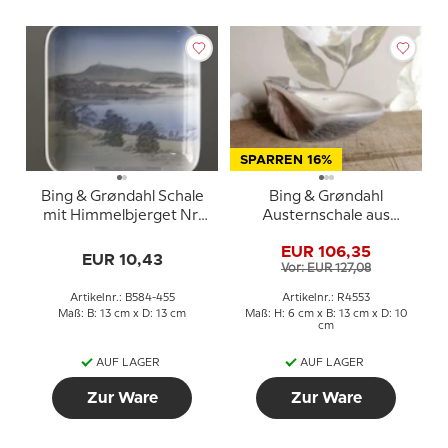
SPARREN 16%
Bing & Grøndahl Schale
Bing & Grøndahl
mit Himmelbjerget Nr.
Austernschale aus
584-455
Porzellan
EUR 106,35
EUR 10,43
Vor: EUR 127,08
Artikelnr.: B584-455
Artikelnr.: R4553
Maß: B: 13 cm x D: 13 cm
Maß: H: 6 cm x B: 13 cm x D: 10
cm
AUF LAGER
AUF LAGER
Zur Ware
Zur Ware