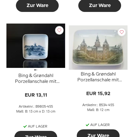
Zur Ware
Zur Ware
Bing & Grøndahl
Bing & Grøndahl
Porzellanschale mit
Porzellanschale mit
Schloss Nr. 534-455
Landschaft Nr. 9805-455
EUR 15,92
EUR 13,11
Artikelnr.: B534-455
Artikelnr.: B9805-455
Maß: B: 12 cm
Maß: B: 13 cm x D: 13 cm
AUF LAGER
AUF LAGER
Zur Ware