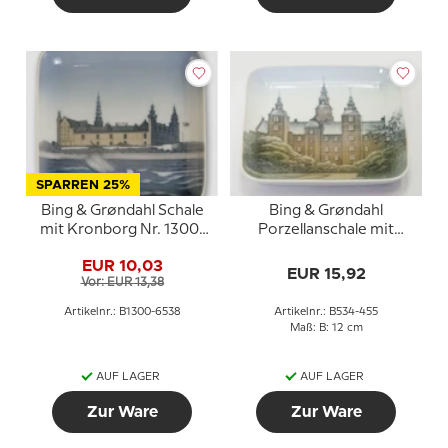
SPARREN 25%
Bing & Grøndahl Schale
Bing & Grøndahl
mit Kronborg Nr. 1300-
Porzellanschale mit
6538
Schloss Nr. 534-455
EUR 10,03
EUR 15,92
Vor: EUR 13,38
Artikelnr.: B1300-6538
Artikelnr.: B534-455
Maß: B: 12 cm
AUF LAGER
AUF LAGER
Zur Ware
Zur Ware